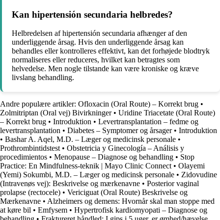
Kan hipertensión secundaria helbredes?
Helbredelsen af hipertensión secundaria afhænger af den
underliggende årsag. Hvis den underliggende årsag kan
behandles eller kontrolleres effektivt, kan det forhøjede blodtryk
normaliseres eller reduceres, hvilket kan betragtes som
helvedelse. Men nogle tilstande kan være kroniske og kræve
livslang behandling.
Andre populære artikler:
Ofloxacin (Oral Route) – Korrekt brug
•
Zolmitriptan (Oral vej) Bivirkninger
•
Uridine Triacetate (Oral Route)
– Korrekt brug
•
Introduktion
•
Levertransplantation – fedme og
levertransplantation
•
Diabetes – Symptomer og årsager
•
Introduktion
•
Bashar A. Aqel, M.D. – Læger og medicinsk personale
•
Prothrombintidstest
•
Obstetricia y Ginecología – Análisis y
procedimientos
•
Menopause – Diagnose og behandling
•
Stop
Practice: En Mindfulness-teknik | Mayo Clinic Connect
•
Olayemi
(Yemi) Sokumbi, M.D. – Læger og medicinsk personale
•
Zidovudine
(Intravenøs vej): Beskrivelse og mærkenavne
•
Posterior vaginal
prolapse (rectocele)
•
Vericiguat (Oral Route) Beskrivelse og
Mærkenavne
•
Alzheimers og demens: Hvornår skal man stoppe med
at køre bil
•
Emfysem
•
Hypertrofisk kardiomyopati – Diagnose og
behandling
•
Fraktureret håndled: I gips i 5 uger, er ømhed/hævelse