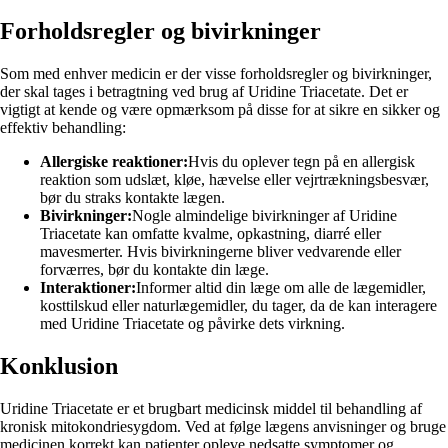
Forholdsregler og bivirkninger
Som med enhver medicin er der visse forholdsregler og bivirkninger,
der skal tages i betragtning ved brug af Uridine Triacetate. Det er
vigtigt at kende og være opmærksom på disse for at sikre en sikker og
effektiv behandling:
Allergiske reaktioner:
Hvis du oplever tegn på en allergisk
reaktion som udslæt, kløe, hævelse eller vejrtrækningsbesvær,
bør du straks kontakte lægen.
Bivirkninger:
Nogle almindelige bivirkninger af Uridine
Triacetate kan omfatte kvalme, opkastning, diarré eller
mavesmerter. Hvis bivirkningerne bliver vedvarende eller
forværres, bør du kontakte din læge.
Interaktioner:
Informer altid din læge om alle de lægemidler,
kosttilskud eller naturlægemidler, du tager, da de kan interagere
med Uridine Triacetate og påvirke dets virkning.
Konklusion
Uridine Triacetate er et brugbart medicinsk middel til behandling af
kronisk mitokondriesygdom. Ved at følge lægens anvisninger og bruge
medicinen korrekt kan patienter opleve nedsatte symptomer og