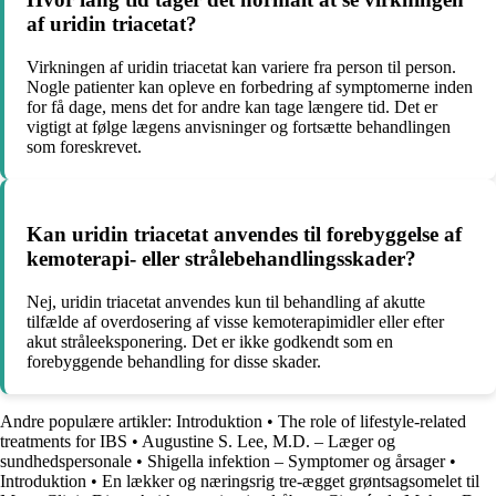
af uridin triacetat?
Virkningen af uridin triacetat kan variere fra person til person.
Nogle patienter kan opleve en forbedring af symptomerne inden
for få dage, mens det for andre kan tage længere tid. Det er
vigtigt at følge lægens anvisninger og fortsætte behandlingen
som foreskrevet.
Kan uridin triacetat anvendes til forebyggelse af
kemoterapi- eller strålebehandlingsskader?
Nej, uridin triacetat anvendes kun til behandling af akutte
tilfælde af overdosering af visse kemoterapimidler eller efter
akut stråleeksponering. Det er ikke godkendt som en
forebyggende behandling for disse skader.
Andre populære artikler:
Introduktion
•
The role of lifestyle-related
treatments for IBS
•
Augustine S. Lee, M.D. – Læger og
sundhedspersonale
•
Shigella infektion – Symptomer og årsager
•
Introduktion
•
En lækker og næringsrig tre-ægget grøntsagsomelet til