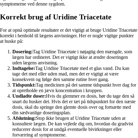
symptomerne ved denne sygdom.
Korrekt brug af Uridine Triacetate
For at opnå optimale resultater er det vigtigt at bruge Uridine Triacetate
korrekt i henhold til lægens anvisninger. Her er nogle vigtige punkter
at huske på:
Dosering:
Tag Uridine Triacetate i nøjagtig den mængde, som
lægen har ordineret. Det er vigtigt ikke at ændre doseringen
uden lægens anvisning.
Indtagelse:
Tag Uridine Triacetate med et glas vand. Du kan
tage det med eller uden mad, men det er vigtigt at være
konsekvent og følge den samme rutine hver gang.
Tidspunkt:
Tag medicinen på det samme tidspunkt hver dag for
at opretholde en jævn koncentration i kroppen.
Undladte doser:
Hvis du glemmer en dosis, bør du tage den så
snart du husker det. Hvis det er tæt på tidspunktet for den næste
dosis, skal du springe den glemte dosis over og fortsætte med
din sædvanlige doseringsplan.
Afslutning:
Stop ikke brugen af Uridine Triacetate uden at
konsultere lægen. De kan vejlede dig om, hvordan du gradvist
reducerer dosis for at undgå eventuelle bivirkninger eller
forværring af symptomerne.