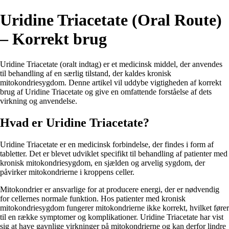
Uridine Triacetate (Oral Route)
– Korrekt brug
Uridine Triacetate (oralt indtag) er et medicinsk middel, der anvendes
til behandling af en særlig tilstand, der kaldes kronisk
mitokondriesygdom. Denne artikel vil uddybe vigtigheden af korrekt
brug af Uridine Triacetate og give en omfattende forståelse af dets
virkning og anvendelse.
Hvad er Uridine Triacetate?
Uridine Triacetate er en medicinsk forbindelse, der findes i form af
tabletter. Det er blevet udviklet specifikt til behandling af patienter med
kronisk mitokondriesygdom, en sjælden og arvelig sygdom, der
påvirker mitokondrierne i kroppens celler.
Mitokondrier er ansvarlige for at producere energi, der er nødvendig
for cellernes normale funktion. Hos patienter med kronisk
mitokondriesygdom fungerer mitokondrierne ikke korrekt, hvilket fører
til en række symptomer og komplikationer. Uridine Triacetate har vist
sig at have gavnlige virkninger på mitokondrierne og kan derfor lindre