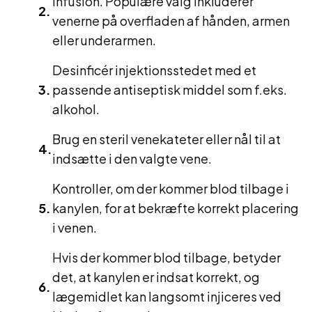
infusion. Populære valg inkluderer
venerne på overfladen af ​​hånden, armen
eller underarmen.
Desinficér injektionsstedet med et
passende antiseptisk middel som f.eks.
alkohol.
Brug en steril venekateter eller nål til at
indsætte i den valgte vene.
Kontroller, om der kommer blod tilbage i
kanylen, for at bekræfte korrekt placering
i venen.
Hvis der kommer blod tilbage, betyder
det, at kanylen er indsat korrekt, og
lægemidlet kan langsomt injiceres ved