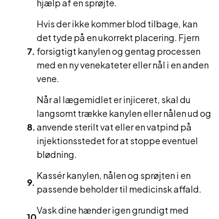
hjælp af en sprøjte.
Hvis der ikke kommer blod tilbage, kan
det tyde på en ukorrekt placering. Fjern
forsigtigt kanylen og gentag processen
med en ny venekateter eller nål i en anden
vene.
Når al lægemidlet er injiceret, skal du
langsomt trække kanylen eller nålen ud og
anvende sterilt vat eller en vatpind på
injektionsstedet for at stoppe eventuel
blødning.
Kassér kanylen, nålen og sprøjten i en
passende beholder til medicinsk affald.
Vask dine hænder igen grundigt med