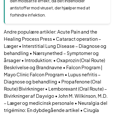
den modsatte effekt, da det indeholder
antistoffer mod viruset, der hjælper med at
forhindre infektion.
Andre populære artikler:
Acute Pain and the
Healing Process Press
•
Cataract operation –
Læger
•
Interstitial Lung Disease – Diagnose og
behandling
•
Nærsynethed – Symptomer og
årsager
•
Introduktion:
•
Oxaprozin (Oral Route)
Beskrivelse og Brandnavne
•
Falcon Program |
Mayo Clinic Falcon Program
•
Lupus nefritis –
Diagnose og behandling
•
Propafenone (Oral
Route) Bivirkninger
•
Lemborexant (Oral Route) –
Bivirkninger af Dayvigo
•
John M. Wilkinson, M.D.
– Læger og medicinsk personale
•
Neuralgia del
trigémino: En dybdegående artikel
•
Cirugía