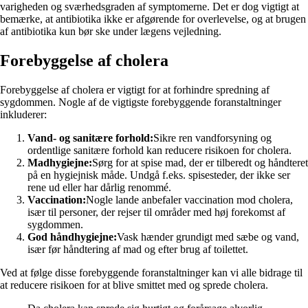
varigheden og sværhedsgraden af symptomerne. Det er dog vigtigt at
bemærke, at antibiotika ikke er afgørende for overlevelse, og at brugen
af antibiotika kun bør ske under lægens vejledning.
Forebyggelse af cholera
Forebyggelse af cholera er vigtigt for at forhindre spredning af
sygdommen. Nogle af de vigtigste forebyggende foranstaltninger
inkluderer:
Vand- og sanitære forhold:
Sikre ren vandforsyning og
ordentlige sanitære forhold kan reducere risikoen for cholera.
Madhygiejne:
Sørg for at spise mad, der er tilberedt og håndteret
på en hygiejnisk måde. Undgå f.eks. spisesteder, der ikke ser
rene ud eller har dårlig renommé.
Vaccination:
Nogle lande anbefaler vaccination mod cholera,
især til personer, der rejser til områder med høj forekomst af
sygdommen.
God håndhygiejne:
Vask hænder grundigt med sæbe og vand,
især før håndtering af mad og efter brug af toilettet.
Ved at følge disse forebyggende foranstaltninger kan vi alle bidrage til
at reducere risikoen for at blive smittet med og sprede cholera.