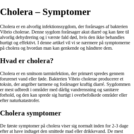
Cholera – Symptomer
Cholera er en alvorlig infektionssygdom, der forårsages af bakterien
Vibrio cholerae. Denne sygdom forårsager akut diarré og kan føre til
alvorlig dehydrering og i værste fald død, hvis den ikke behandles
hurtigt og effektivt. I denne artikel vil vi se nærmere på symptomerne
på cholera og hvordan man kan genkende og håndtere dem.
Hvad er cholera?
Cholera er en smitsom tarminfektion, der primært spredes gennem
forurenet vand eller føde. Bakterien Vibrio cholerae producerer et
toksin, der angriber tarmene og forårsager kraftig diarré. Sygdommen
er mest udbredt i områder med dårlig vandrensning og sanitære
forhold, og den kan sprede sig hurtigt i overbefolkede områder eller
efter naturkatastrofer.
Cholera symptomer
De første symptomer på cholera viser sig normalt inden for 2-3 dage
efter at have indtaget den smittede mad eller drikkevand. De mest