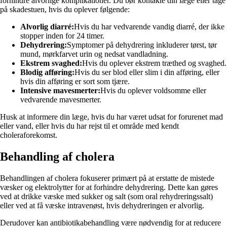
forhindre alvorlige komplikationer. Du bør kontakte din læge eller tage
på skadestuen, hvis du oplever følgende:
Alvorlig diarré:
Hvis du har vedvarende vandig diarré, der ikke
stopper inden for 24 timer.
Dehydrering:
Symptomer på dehydrering inkluderer tørst, tør
mund, mørkfarvet urin og nedsat vandladning.
Ekstrem svaghed:
Hvis du oplever ekstrem træthed og svaghed.
Blodig afføring:
Hvis du ser blod eller slim i din afføring, eller
hvis din afføring er sort som tjære.
Intensive mavesmerter:
Hvis du oplever voldsomme eller
vedvarende mavesmerter.
Husk at informere din læge, hvis du har været udsat for forurenet mad
eller vand, eller hvis du har rejst til et område med kendt
choleraforekomst.
Behandling af cholera
Behandlingen af cholera fokuserer primært på at erstatte de mistede
væsker og elektrolytter for at forhindre dehydrering. Dette kan gøres
ved at drikke væske med sukker og salt (som oral rehydreringssalt)
eller ved at få væske intravenøst, hvis dehydreringen er alvorlig.
Derudover kan antibiotikabehandling være nødvendig for at reducere