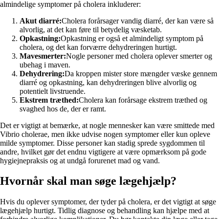
almindelige symptomer på cholera inkluderer:
Akut diarré:
Cholera forårsager vandig diarré, der kan være så
alvorlig, at det kan føre til betydelig væsketab.
Opkastning:
Opkastning er også et almindeligt symptom på
cholera, og det kan forværre dehydreringen hurtigt.
Mavesmerter:
Nogle personer med cholera oplever smerter og
ubehag i maven.
Dehydrering:
Da kroppen mister store mængder væske gennem
diarré og opkastning, kan dehydreringen blive alvorlig og
potentielt livstruende.
Ekstrem træthed:
Cholera kan forårsage ekstrem træthed og
svaghed hos de, der er ramt.
Det er vigtigt at bemærke, at nogle mennesker kan være smittede med
Vibrio cholerae, men ikke udvise nogen symptomer eller kun opleve
milde symptomer. Disse personer kan stadig sprede sygdommen til
andre, hvilket gør det endnu vigtigere at være opmærksom på gode
hygiejnepraksis og at undgå forurenet mad og vand.
Hvornår skal man søge lægehjælp?
Hvis du oplever symptomer, der tyder på cholera, er det vigtigt at søge
lægehjælp hurtigt. Tidlig diagnose og behandling kan hjælpe med at