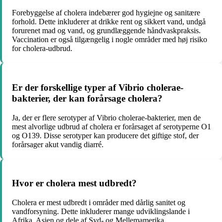
Forebyggelse af cholera indebærer god hygiejne og sanitære
forhold. Dette inkluderer at drikke rent og sikkert vand, undgå
forurenet mad og vand, og grundlæggende håndvaskpraksis.
Vaccination er også tilgængelig i nogle områder med høj risiko
for cholera-udbrud.
Er der forskellige typer af Vibrio cholerae-
bakterier, der kan forårsage cholera?
Ja, der er flere serotyper af Vibrio cholerae-bakterier, men de
mest alvorlige udbrud af cholera er forårsaget af serotyperne O1
og O139. Disse serotyper kan producere det giftige stof, der
forårsager akut vandig diarré.
Hvor er cholera mest udbredt?
Cholera er mest udbredt i områder med dårlig sanitet og
vandforsyning. Dette inkluderer mange udviklingslande i
Afrika, Asien og dele af Syd- og Mellemamerika.