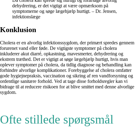
Da cholera kan sprede sig hurtigt og forårsage alvorlig
dehydrering, er det vigtigt at være opmærksom på
symptomerne og søge lægehjælp hurtigt. – Dr. Jensen,
infektionslæge
Konklusion
Cholera er en alvorlig infektionssygdom, der primært spredes gennem
forurenet vand eller føde. De vigtigste symptomer på cholera
inkluderer akut diarré, opkastning, mavesmerter, dehydrering og
ekstrem træthed. Det er vigtigt at søge lægehjælp hurtigt, hvis man
oplever symptomer på cholera, da tidlig diagnose og behandling kan
forhindre alvorlige komplikationer. Forebyggelse af cholera omfatter
gode hygiejnepraksis, vaccination og sikring af ren vandforsyning og
ordentlige sanitære forhold. Ved at tage disse forholdsregler kan vi
bidrage til at reducere risikoen for at blive smittet med denne alvorlige
sygdom.
Ofte stillede spørgsmål