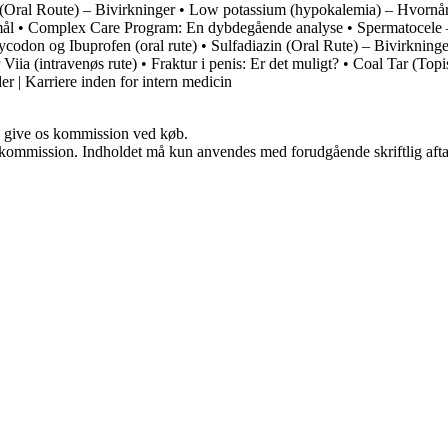
(Oral Route) – Bivirkninger
•
Low potassium (hypokalemia) – Hvornår
mål
•
Complex Care Program: En dybdegående analyse
•
Spermatocele
ycodon og Ibuprofen (oral rute)
•
Sulfadiazin (Oral Rute) – Bivirkninge
Viia (intravenøs rute)
•
Fraktur i penis: Er det muligt?
•
Coal Tar (Topi
 | Karriere inden for intern medicin
n give os kommission ved køb.
få kommission. Indholdet må kun anvendes med forudgående skriftlig afta