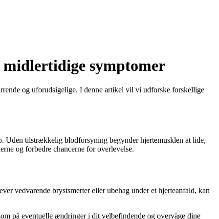
g midlertidige symptomer
ende og uforudsigelige. I denne artikel vil vi udforske forskellige
op. Uden tilstrækkelig blodforsyning begynder hjertemusklen at lide,
derne og forbedre chancerne for overlevelse.
ever vedvarende brystsmerter eller ubehag under et hjerteanfald, kan
rksom på eventuelle ændringer i dit velbefindende og overvåge dine