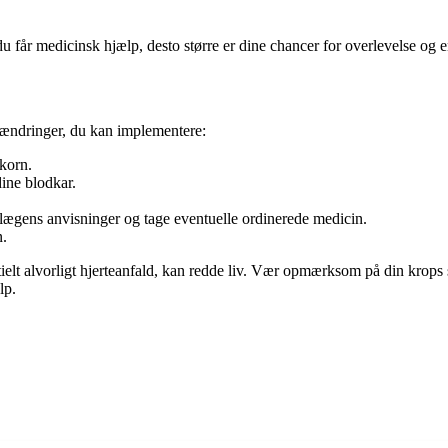
 du får medicinsk hjælp, desto større er dine chancer for overlevelse og 
tilsændringer, du kan implementere:
dkorn.
dine blodkar.
 lægens anvisninger og tage eventuelle ordinerede medicin.
n.
ielt alvorligt hjerteanfald, kan redde liv. Vær opmærksom på din krops 
lp.