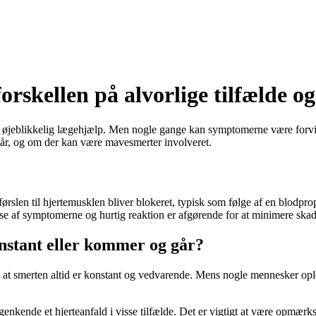
rskellen på alvorlige tilfælde o
er øjeblikkelig lægehjælp. Men nogle gange kan symptomerne være forvirr
år, og om der kan være mavesmerter involveret.
førslen til hjertemusklen bliver blokeret, typisk som følge af en blodpr
delse af symptomerne og hurtig reaktion er afgørende for at minimere ska
nstant eller kommer og går?
, at smerten altid er konstant og vedvarende. Mens nogle mennesker opl
 genkende et hjerteanfald i visse tilfælde. Det er vigtigt at være opmæ