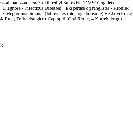
 skal man søge læge?
•
Dimethyl Sulfoxide (DMSO) og dets
 – Diagnose
•
Infectious Diseases – Ekspertise og ranglister
•
Kronisk
r
•
Megluminantimonat (Intravenøs rute, injektionsrute) Beskrivelse og
sk Rute) Forholdsregler
•
Captopril (Oral Route) – Korrekt brug
•
le.