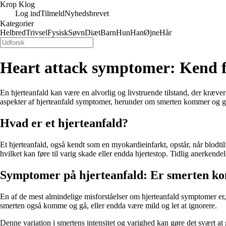
Krop Klog
Log ind
Tilmeld
Nyhedsbrevet
Kategorier
Helbred
Trivsel
Fysisk
Søvn
Diæt
Barn
Hun
Han
Øjne
Hår
Heart attack symptomer: Kend fo
En hjerteanfald kan være en alvorlig og livstruende tilstand, der kræv
aspekter af hjerteanfald symptomer, herunder om smerten kommer og g
Hvad er et hjerteanfald?
Et hjerteanfald, også kendt som en myokardieinfarkt, opstår, når blodtil
hvilket kan føre til varig skade eller endda hjertestop. Tidlig anerken
Symptomer på hjerteanfald: Er smerten ko
En af de mest almindelige misforståelser om hjerteanfald symptomer er
smerten også komme og gå, eller endda være mild og let at ignorere.
Denne variation i smertens intensitet og varighed kan gøre det svært at