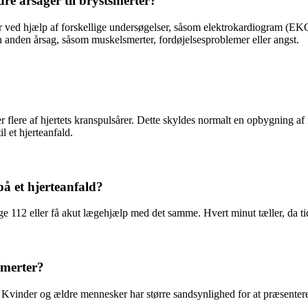
re årsager til brystsmerter?
rter ved hjælp af forskellige undersøgelser, såsom elektrokardiogram (E
n anden årsag, såsom muskelsmerter, fordøjelsesproblemer eller angst.
ler flere af hjertets kranspulsårer. Dette skyldes normalt en opbygning af
l et hjerteanfald.
å et hjerteanfald?
nge 112 eller få akut lægehjælp med det samme. Hvert minut tæller, da ti
smerter?
ter. Kvinder og ældre mennesker har større sandsynlighed for at præsen