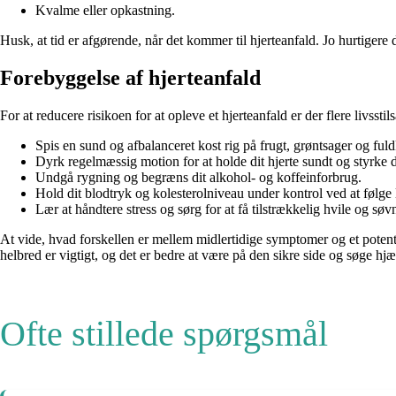
Kvalme eller opkastning.
Husk, at tid er afgørende, når det kommer til hjerteanfald. Jo hurtigere
Forebyggelse af hjerteanfald
For at reducere risikoen for at opleve et hjerteanfald er der flere livss
Spis en sund og afbalanceret kost rig på frugt, grøntsager og ful
Dyrk regelmæssig motion for at holde dit hjerte sundt og styrke 
Undgå rygning og begræns dit alkohol- og koffeinforbrug.
Hold dit blodtryk og kolesterolniveau under kontrol ved at følge
Lær at håndtere stress og sørg for at få tilstrækkelig hvile og søv
At vide, hvad forskellen er mellem midlertidige symptomer og et potent
helbred er vigtigt, og det er bedre at være på den sikre side og søge hjæ
Ofte stillede spørgsmål