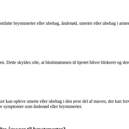
omfatte brystsmerter eller ubehag, åndenød, smerter eller ubehag i arm
n. Dette skyldes ofte, at blodstrømmen til hjertet bliver blokeret og der
er kan opleve smerte eller ubehag i den øvre del af maven, der kan forv
re symptomer som åndenød eller brystsmerter.