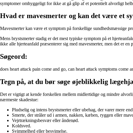
symptomer omhyggeligt for ikke at gå glip af et potentielt alvorligt he
Hvad er mavesmerter og kan det være et s
Mavesmerter kan være et symptom på forskellige sundhedsmæssige proble
Mens brystsmerter stadig er det mest typiske symptom på et hjerteanfal
ikke alle hjerteanfald præsenterer sig med mavesmerter, men det er en 
Søgeord:
does heart attack pain come and go, can heart attack symptoms come an
Tegn på, at du bør søge øjeblikkelig lægehj
Det er vigtigt at kende forskellen mellem midlertidige og mindre alvorli
nærmeste skadestue:
Pludselig og intens brystsmerter eller ubehag, der varer mere end 
Smerte, der stråler ud i armen, nakken, kæben, ryggen eller mav
Vejrtrækningsbesvær eller åndenød.
Koldsved.
Svimmelhed eller besvimelse.