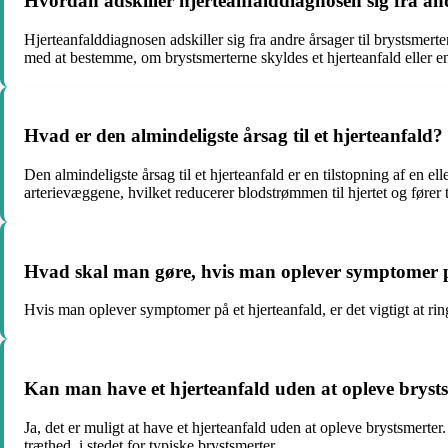
Hvordan adskiller hjerteanfalddiagnosen sig fra and
Hjerteanfalddiagnosen adskiller sig fra andre årsager til brystsme
med at bestemme, om brystsmerterne skyldes et hjerteanfald eller e
Hvad er den almindeligste årsag til et hjerteanfald?
Den almindeligste årsag til et hjerteanfald er en tilstopning af en el
arterievæggene, hvilket reducerer blodstrømmen til hjertet og fører ti
Hvad skal man gøre, hvis man oplever symptomer p
Hvis man oplever symptomer på et hjerteanfald, er det vigtigt at ri
Kan man have et hjerteanfald uden at opleve bryst
Ja, det er muligt at have et hjerteanfald uden at opleve brystsmer
træthed, i stedet for typiske brystsmerter.