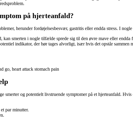
lbredsproblem.
ymptom på hjerteanfald?
mer, herunder fordøjelsesbesvær, gastritis eller endda stress. I nogle
d, kan smerten i nogle tilfælde sprede sig til den øvre mave eller endd
potentiel indikator, der bør tages alvorligt, især hvis det opstår samm
d go, heart attack stomach pain
ælp
ge smerter og potentielt livstruende symptomer på et hjerteanfald. Hvis 
et par minutter.
en.