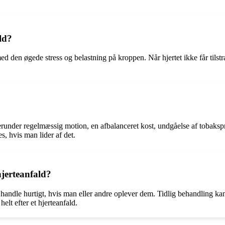
ld?
d den øgede stress og belastning på kroppen. Når hjertet ikke får tilstr
herunder regelmæssig motion, en afbalanceret kost, undgåelse af tobaksp
s, hvis man lider af det.
hjerteanfald?
 handle hurtigt, hvis man eller andre oplever dem. Tidlig behandling kan
elt efter et hjerteanfald.