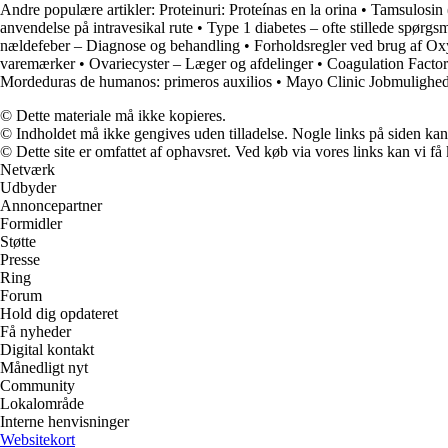
Andre populære artikler:
Proteinuri: Proteínas en la orina
•
Tamsulosin 
anvendelse på intravesikal rute
•
Type 1 diabetes – ofte stillede spørgs
nældefeber – Diagnose og behandling
•
Forholdsregler ved brug af Ox
varemærker
•
Ovariecyster – Læger og afdelinger
•
Coagulation Factor 
Mordeduras de humanos: primeros auxilios
•
Mayo Clinic Jobmuligheder
© Dette materiale må ikke kopieres.
© Indholdet må ikke gengives uden tilladelse. Nogle links på siden ka
© Dette site er omfattet af ophavsret. Ved køb via vores links kan vi 
Netværk
Udbyder
Annoncepartner
Formidler
Støtte
Presse
Ring
Forum
Hold dig opdateret
Få nyheder
Digital kontakt
Månedligt nyt
Community
Lokalområde
Interne henvisninger
Websitekort