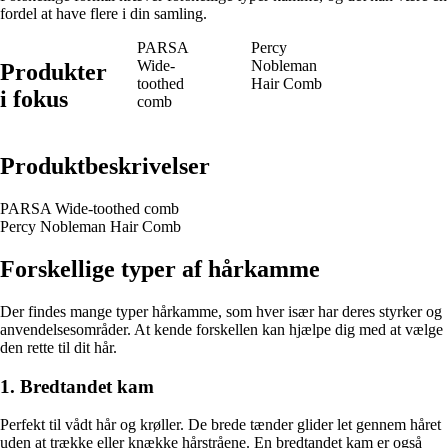
fordel at have flere i din samling.
PARSA
Percy
Wide-
Nobleman
Produkter
toothed
Hair Comb
i fokus
comb
Produktbeskrivelser
PARSA Wide-toothed comb
Percy Nobleman Hair Comb
Forskellige typer af hårkamme
Der findes mange typer hårkamme, som hver især har deres styrker og
anvendelsesområder. At kende forskellen kan hjælpe dig med at vælge
den rette til dit hår.
1. Bredtandet kam
Perfekt til vådt hår og krøller. De brede tænder glider let gennem håret
uden at trække eller knække hårstråene. En bredtandet kam er også