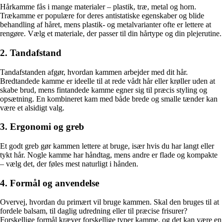
Hårkamme fås i mange materialer – plastik, træ, metal og horn.
Trækamme er populære for deres antistatiske egenskaber og blide
behandling af håret, mens plastik- og metalvarianter ofte er lettere at
rengøre. Vælg et materiale, der passer til din hårtype og din plejerutine.
2. Tandafstand
Tandafstanden afgør, hvordan kammen arbejder med dit hår.
Bredtandede kamme er ideelle til at rede vådt hår eller krøller uden at
skabe brud, mens fintandede kamme egner sig til præcis styling og
opsætning. En kombineret kam med både brede og smalle tænder kan
være et alsidigt valg.
3. Ergonomi og greb
Et godt greb gør kammen lettere at bruge, især hvis du har langt eller
tykt hår. Nogle kamme har håndtag, mens andre er flade og kompakte
– vælg det, der føles mest naturligt i hånden.
4. Formål og anvendelse
Overvej, hvordan du primært vil bruge kammen. Skal den bruges til at
fordele balsam, til daglig udredning eller til præcise frisurer?
Forskellige formål kræver forskellige typer kamme, og det kan være en