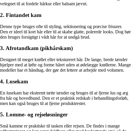
velegnet til at fordele hårkur eller balsam jævnt.
2. Fintandet kam
Denne type bruges ofte til styling, sektionering og præcise frisurer.
Den er ideel til kort hår eller til at skabe glatte, polerede looks. Dog bør
den bruges forsigtigt i vådt hår for at undgå brud.
3. Afrotandkam (pikhårskam)
Designet til meget krøllet eller tekstureret hår. De lange, brede tænder
hjælper med at løfte og forme håret uden at ødelægge krøllerne. Mange
modeller har et håndtag, der gør det lettere at arbejde med volumen.
4. Lusekam
En lusekam har ekstremt tætte tænder og bruges til at fjerne lus og æg
fra hår og hovedbund. Den er et praktisk redskab i behandlingsforløb,
men kan også bruges til at fjerne produktrester.
5. Lomme- og rejseløsninger
Små kamme er praktiske til tasken eller rejsen. De findes i mange