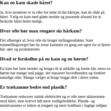
Kan en kam skade håret?
Ja, hvis tænderne er ru eller for tætte til din hårtype, kan de slide på
håret. Vælg en kam med glatte tænder og passende afstand for at
beskytte håret bedst muligt.
Hvor ofte bør man rengøre sin hårkam?
Det afhænger af, hvor ofte du bruger stylingprodukter. Som
tommelfingerregel bør du rense kammen en gang om ugen for at fjerne
hår, støv og produktrester.
Hvad er forskellen på en kam og en børste?
En kam har faste tænder og bruges til at adskille og forme hår, mens en
børste har mange små pigge, der masserer hovedbunden og fordeler
naturlige olier. Mange vælger at bruge begge dele i deres rutine.
Er trækamme bedre end plastik?
Trækamme reducerer statisk elektricitet og er ofte mere skånsomme
mod håret, men kræver lidt mere vedligeholdelse. Plastik- og
metalvarianter er lettere at rengøre og mere holdbare i fugtige miljøer.