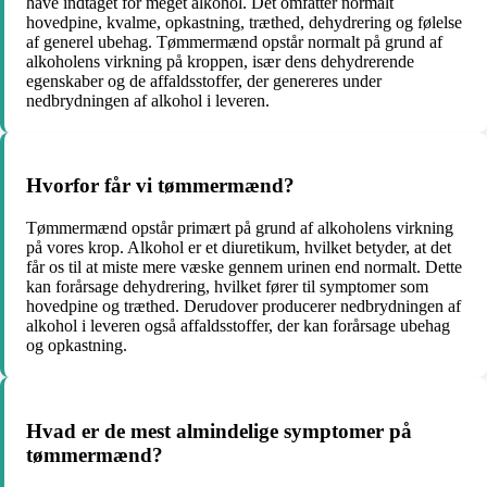
have indtaget for meget alkohol. Det omfatter normalt
hovedpine, kvalme, opkastning, træthed, dehydrering og følelse
af generel ubehag. Tømmermænd opstår normalt på grund af
alkoholens virkning på kroppen, især dens dehydrerende
egenskaber og de affaldsstoffer, der genereres under
nedbrydningen af alkohol i leveren.
Hvorfor får vi tømmermænd?
Tømmermænd opstår primært på grund af alkoholens virkning
på vores krop. Alkohol er et diuretikum, hvilket betyder, at det
får os til at miste mere væske gennem urinen end normalt. Dette
kan forårsage dehydrering, hvilket fører til symptomer som
hovedpine og træthed. Derudover producerer nedbrydningen af
alkohol i leveren også affaldsstoffer, der kan forårsage ubehag
og opkastning.
Hvad er de mest almindelige symptomer på
tømmermænd?