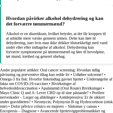
Hvordan påvirker alkohol dehydrering og kan
det forværre tømmermænd?
Alkohol er en diuretikum, hvilket betyder, at det får kroppen til
at udskille mere væske gennem urinen. Dette kan føre til
dehydrering, især hvis man ikke drikker tilstrækkeligt med vand
under eller efter indtagelse af alkohol. Dehydrering kan
forværre symptomerne på tømmermænd og føre til hovedpine,
tør mund, træthed og generel ubehag.
Andre populære artikler:
Oral cancer screening: Hvordan tidlig
påvisning og præventive tiltag kan redde liv
•
Udløber solcreme?
•
Omega-3 fra fisk: Hvorfor fiskeindtag gavner hjertet
•
Undersøgelse af
fakta om COVID-19-vacciner
•
Bivirkninger af
helvedesildsvaccination
•
Apalutamid (Oral Route) Bivirkninger
•
Mayo Clinic Q and A: Lever CBD op til sine påstande?
•
Perifere
nerveskader – Læger og afdelinger
•
Antidepressiva: Er de sikkert
under graviditeten?
•
Neomycin, Polymyxin B og Hydrocortison (otisk
rute)
•
Dolor pélvico crónico en mujeres – Síntomas y causas
•
Encopresis – Diagnose
•
Avancerede hjertesvigtproblematikker og