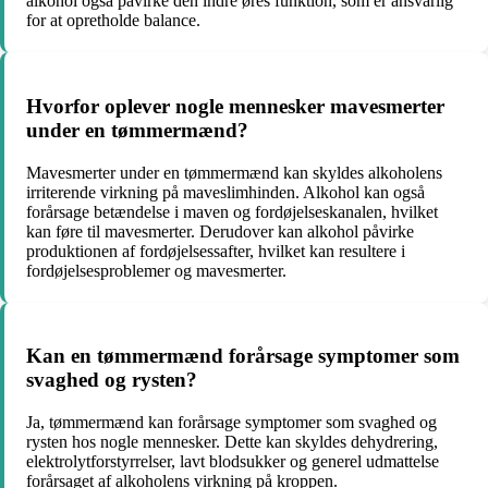
alkohol også påvirke den indre øres funktion, som er ansvarlig
for at opretholde balance.
Hvorfor oplever nogle mennesker mavesmerter
under en tømmermænd?
Mavesmerter under en tømmermænd kan skyldes alkoholens
irriterende virkning på maveslimhinden. Alkohol kan også
forårsage betændelse i maven og fordøjelseskanalen, hvilket
kan føre til mavesmerter. Derudover kan alkohol påvirke
produktionen af fordøjelsessafter, hvilket kan resultere i
fordøjelsesproblemer og mavesmerter.
Kan en tømmermænd forårsage symptomer som
svaghed og rysten?
Ja, tømmermænd kan forårsage symptomer som svaghed og
rysten hos nogle mennesker. Dette kan skyldes dehydrering,
elektrolytforstyrrelser, lavt blodsukker og generel udmattelse
forårsaget af alkoholens virkning på kroppen.