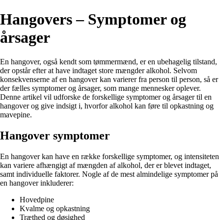
Hangovers – Symptomer og
årsager
En hangover, også kendt som tømmermænd, er en ubehagelig tilstand,
der opstår efter at have indtaget store mængder alkohol. Selvom
konsekvenserne af en hangover kan varierer fra person til person, så er
der fælles symptomer og årsager, som mange mennesker oplever.
Denne artikel vil udforske de forskellige symptomer og årsager til en
hangover og give indsigt i, hvorfor alkohol kan føre til opkastning og
mavepine.
Hangover symptomer
En hangover kan have en række forskellige symptomer, og intensiteten
kan variere afhængigt af mængden af alkohol, der er blevet indtaget,
samt individuelle faktorer. Nogle af de mest almindelige symptomer på
en hangover inkluderer:
Hovedpine
Kvalme og opkastning
Træthed og døsighed