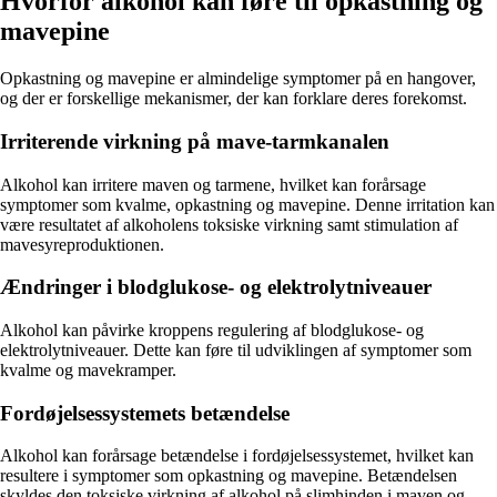
Hvorfor alkohol kan føre til opkastning og
mavepine
Opkastning og mavepine er almindelige symptomer på en hangover,
og der er forskellige mekanismer, der kan forklare deres forekomst.
Irriterende virkning på mave-tarmkanalen
Alkohol kan irritere maven og tarmene, hvilket kan forårsage
symptomer som kvalme, opkastning og mavepine. Denne irritation kan
være resultatet af alkoholens toksiske virkning samt stimulation af
mavesyreproduktionen.
Ændringer i blodglukose- og elektrolytniveauer
Alkohol kan påvirke kroppens regulering af blodglukose- og
elektrolytniveauer. Dette kan føre til udviklingen af symptomer som
kvalme og mavekramper.
Fordøjelsessystemets betændelse
Alkohol kan forårsage betændelse i fordøjelsessystemet, hvilket kan
resultere i symptomer som opkastning og mavepine. Betændelsen
skyldes den toksiske virkning af alkohol på slimhinden i maven og