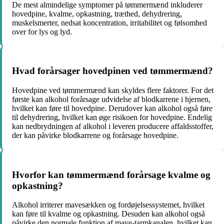
De mest almindelige symptomer på tømmermænd inkluderer
hovedpine, kvalme, opkastning, træthed, dehydrering,
muskelsmerter, nedsat koncentration, irritabilitet og følsomhed
over for lys og lyd.
Hvad forårsager hovedpinen ved tømmermænd?
Hovedpine ved tømmermænd kan skyldes flere faktorer. For det
første kan alkohol forårsage udvidelse af blodkarrene i hjernen,
hvilket kan føre til hovedpine. Derudover kan alkohol også føre
til dehydrering, hvilket kan øge risikoen for hovedpine. Endelig
kan nedbrydningen af alkohol i leveren producere affaldsstoffer,
der kan påvirke blodkarrene og forårsage hovedpine.
Hvorfor kan tømmermænd forårsage kvalme og
opkastning?
Alkohol irriterer mavesækken og fordøjelsessystemet, hvilket
kan føre til kvalme og opkastning. Desuden kan alkohol også
påvirke den normale funktion af mave-tarmkanalen, hvilket kan