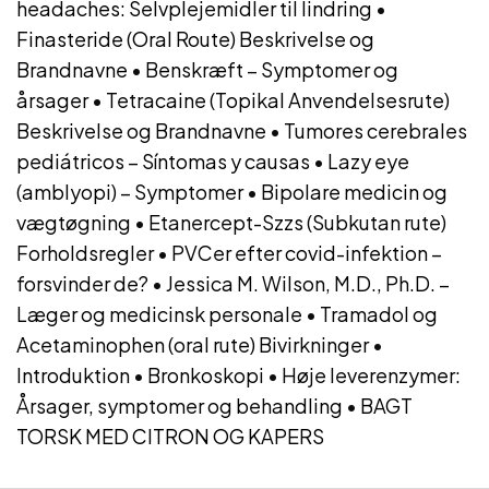
headaches: Selvplejemidler til lindring
•
Finasteride (Oral Route) Beskrivelse og
Brandnavne
•
Benskræft – Symptomer og
årsager
•
Tetracaine (Topikal Anvendelsesrute)
Beskrivelse og Brandnavne
•
Tumores cerebrales
pediátricos – Síntomas y causas
•
Lazy eye
(amblyopi) – Symptomer
•
Bipolare medicin og
vægtøgning
•
Etanercept-Szzs (Subkutan rute)
Forholdsregler
•
PVCer efter covid-infektion –
forsvinder de?
•
Jessica M. Wilson, M.D., Ph.D. –
Læger og medicinsk personale
•
Tramadol og
Acetaminophen (oral rute) Bivirkninger
•
Introduktion
•
Bronkoskopi
•
Høje leverenzymer:
Årsager, symptomer og behandling
•
BAGT
TORSK MED CITRON OG KAPERS