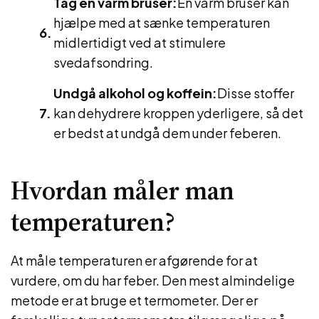
Tag en varm bruser:
En varm bruser kan
hjælpe med at sænke temperaturen
midlertidigt ved at stimulere
svedafsondring.
Undgå alkohol og koffein:
Disse stoffer
kan dehydrere kroppen yderligere, så det
er bedst at undgå dem under feberen.
Hvordan måler man
temperaturen?
At måle temperaturen er afgørende for at
vurdere, om du har feber. Den mest almindelige
metode er at bruge et termometer. Der er