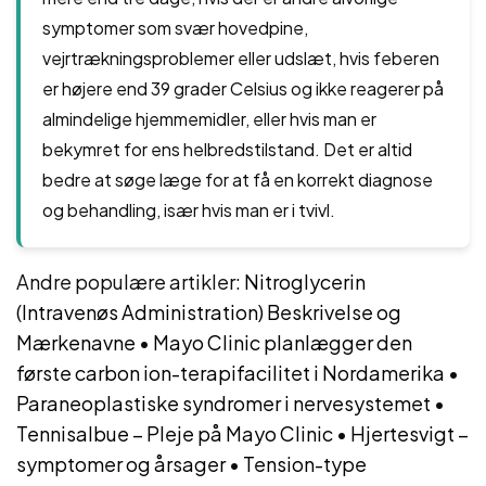
symptomer som svær hovedpine,
vejrtrækningsproblemer eller udslæt, hvis feberen
er højere end 39 grader Celsius og ikke reagerer på
almindelige hjemmemidler, eller hvis man er
bekymret for ens helbredstilstand. Det er altid
bedre at søge læge for at få en korrekt diagnose
og behandling, især hvis man er i tvivl.
Andre populære artikler:
Nitroglycerin
(Intravenøs Administration) Beskrivelse og
Mærkenavne
•
Mayo Clinic planlægger den
første carbon ion-terapifacilitet i Nordamerika
•
Paraneoplastiske syndromer i nervesystemet
•
Tennisalbue – Pleje på Mayo Clinic
•
Hjertesvigt –
symptomer og årsager
•
Tension-type