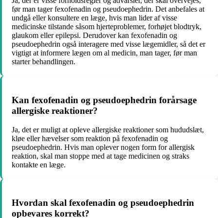
Ja, der er visse forholdsregler og advarsler, der skal overvejes,
før man tager fexofenadin og pseudoephedrin. Det anbefales at
undgå eller konsultere en læge, hvis man lider af visse
medicinske tilstande såsom hjerteproblemer, forhøjet blodtryk,
glaukom eller epilepsi. Derudover kan fexofenadin og
pseudoephedrin også interagere med visse lægemidler, så det er
vigtigt at informere lægen om al medicin, man tager, før man
starter behandlingen.
Kan fexofenadin og pseudoephedrin forårsage
allergiske reaktioner?
Ja, det er muligt at opleve allergiske reaktioner som hududslæt,
kløe eller hævelser som reaktion på fexofenadin og
pseudoephedrin. Hvis man oplever nogen form for allergisk
reaktion, skal man stoppe med at tage medicinen og straks
kontakte en læge.
Hvordan skal fexofenadin og pseudoephedrin
opbevares korrekt?