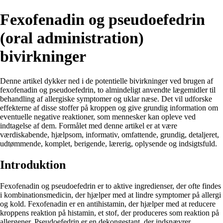
Fexofenadin og pseudoefedrin
(oral administration)
bivirkninger
Denne artikel dykker ned i de potentielle bivirkninger ved brugen af ​​
fexofenadin og pseudoefedrin, to almindeligt anvendte lægemidler til
behandling af allergiske symptomer og uklar næse. Det vil udforske
effekterne af disse stoffer på kroppen og give grundig information om
eventuelle negative reaktioner, som mennesker kan opleve ved
indtagelse af dem. Formålet med denne artikel er at være
værdiskabende, hjælpsom, informativ, omfattende, grundig, detaljeret,
udtømmende, komplet, berigende, lærerig, oplysende og indsigtsfuld.
Introduktion
Fexofenadin og pseudoefedrin er to aktive ingredienser, der ofte findes
i kombinationsmedicin, der hjælper med at lindre symptomer på allergi
og kold. Fexofenadin er en antihistamin, der hjælper med at reducere
kroppens reaktion på histamin, et stof, der produceres som reaktion på
allergener. Pseudoefedrin er en dekongestant, der indsnævrer