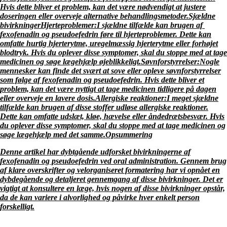
Hvis dette bliver et problem, kan det være nødvendigt at justere
doseringen eller overveje alternative behandlingsmetoder.Sjældne
bivirkninger
Hjerteproblemer:
I sjældne tilfælde kan brugen af ​​
fexofenadin og pseudoefedrin føre til hjerteproblemer. Dette kan
omfatte hurtig hjerterytme, uregelmæssig hjerterytme eller forhøjet
blodtryk. Hvis du oplever disse symptomer, skal du stoppe med at tage
medicinen og søge lægehjælp øjeblikkeligt.
Søvnforstyrrelser:
Nogle
mennesker kan finde det svært at sove eller opleve søvnforstyrrelser
som følge af fexofenadin og pseudoefedrin. Hvis dette bliver et
problem, kan det være nyttigt at tage medicinen tidligere på dagen
eller overveje en lavere dosis.
Allergiske reaktioner:
I meget sjældne
tilfælde kan brugen af ​​disse stoffer udløse allergiske reaktioner.
Dette kan omfatte udslæt, kløe, hævelse eller åndedrætsbesvær. Hvis
du oplever disse symptomer, skal du stoppe med at tage medicinen og
søge lægehjælp med det samme.Opsummering
Denne artikel har dybtgående udforsket bivirkningerne af
fexofenadin og pseudoefedrin ved oral administration. Gennem brug
af klare overskrifter og velorganiseret formatering har vi opnået en
dybdegående og detaljeret gennemgang af disse bivirkninger. Det er
vigtigt at konsultere en læge, hvis nogen af ​​disse bivirkninger opstår,
da de kan variere i alvorlighed og påvirke hver enkelt person
forskelligt.