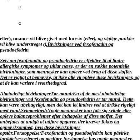
eller
), nuance vil blive givet med kursiv (
eller
), og vigtige punkter
vil blive understreget (
).Bivirkninger ved fexofenadin og
pseudoefedrin
Selv om fexofenadin og pseudoefedrin er effektive til at lindre
allergiske symptomer og uklar næse, er der en række potentielle
bivirkninger, som mennesker kan opleve ved brug af disse stoffer.
Det er vigtigt at bemærke, at ikke alle vil opleve disse bivirkninger, og
at de kan variere i sværhedsgrad.
Almindelige bivirkninger
Tør mund:
En af de mest almindelige
bivirkninger ved fexofenadin og pseudoefedrin er tør mund. Dette
kan være ubehageligt, men det kan let lindres ved at drikke rigeligt
med vand.
Svimmelhed:
Nogle mennesker kan føle sig svimle eller
opleve balanceproblemer efter indtagelse af disse stoffer. Det
anbefales at undgå at udføre opgaver, der kræver fokus og
opmærksomhed, hvis disse bivirkninger
opstår.
Forstoppelse:
Fexofenadin og pseudoefedrin kan påvirke
fordøjelsessystemet og medføre forstoppelse hos nogle mennesker.