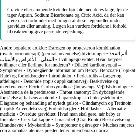
Gravide eller ammende kvinder bør tale med deres læge, før de
tager Aspirin, Sodium Bicarbonate og Citric Acid, da der kan
være risici forbundet med brugen af disse lægemidler under
graviditet eller amning. Lægen kan vurdere fordelene i forhold
til risikoen og give passende vejledning.
Andre populære artikler:
Estrogen og progesteron kombination
(ovariehormonterapi) (peroral anvendelse) bivirkninger
•
ألم الفخذ
المذلي – الأعراض والأسباب
•
Tvillingegraviditet: Hvad betyder
tvillinger eller flerlinge for moderen?
•
Dilated kardiomyopati –
Symptomer
•
Dybdegående information om Benzyl Benzoate (Topikal
Rute) og forholdsregler
•
Introduktion
•
Pericarditis – Læger og
afdelinger
•
Desonide (topisk applikationsvej): Beskrivelse og
mærkenavne
•
Ferric Carboxymaltose (Intravenøs Vej) Bivirkninger
•
Abstinencia de la prednisona
•
Throat anatomy: En dybdegående
forståelse af halsens anatomi
•
Laparoskopisk cholecystektomi
•
Diagnose og behandling af nyfødt gulsot
•
Clindamycin og Tretinoin
(Topisk Anvendelsesvej) Forholdsregler
•
Hot flashes – Alternativ
medicin
•
Overdue graviditet: Hvad man skal gøre, når baby er
forsinket
•
Cervikal kappe
•
Loracarbef (Oral Route) Beskrivelse og
Brandnavne
•
Myokarditis – Symptomer og årsager
•
Muchas mujeres
con anomalías uterinas pueden tener un embarazo normal