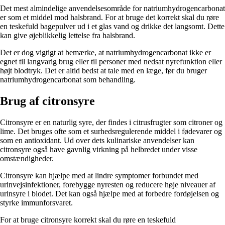
Det mest almindelige anvendelsesområde for natriumhydrogencarbonat
er som et middel mod halsbrand. For at bruge det korrekt skal du røre
en teskefuld bagepulver ud i et glas vand og drikke det langsomt. Dette
kan give øjeblikkelig lettelse fra halsbrand.
Det er dog vigtigt at bemærke, at natriumhydrogencarbonat ikke er
egnet til langvarig brug eller til personer med nedsat nyrefunktion eller
højt blodtryk. Det er altid bedst at tale med en læge, før du bruger
natriumhydrogencarbonat som behandling.
Brug af citronsyre
Citronsyre er en naturlig syre, der findes i citrusfrugter som citroner og
lime. Det bruges ofte som et surhedsregulerende middel i fødevarer og
som en antioxidant. Ud over dets kulinariske anvendelser kan
citronsyre også have gavnlig virkning på helbredet under visse
omstændigheder.
Citronsyre kan hjælpe med at lindre symptomer forbundet med
urinvejsinfektioner, forebygge nyresten og reducere høje niveauer af
urinsyre i blodet. Det kan også hjælpe med at forbedre fordøjelsen og
styrke immunforsvaret.
For at bruge citronsyre korrekt skal du røre en teskefuld