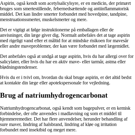
Aspirin, også kendt som acetylsalicylsyre, er en medicin, der primært
bruges som smertestillende, febernedsættende og antiinflammatorisk
middel. Det kan lindre smerter forbundet med hovedpine, tandpine,
menstruationssmerter, muskelsmerter og mere.
Det er vigtigt at følge instruktionerne på emballagen eller de
anvisninger, din læge giver dig. Normalt anbefales det at tage aspirin
med rigeligt vand efter et måltid for at mindske risikoen for mavesår
eller andre maveproblemer, der kan være forbundet med lægemidlet.
Det anbefales også at undgå at tage aspirin, hvis du har allergi over for
salicylater, eller hvis du har en aktiv mave- eller tarmår, astma eller
blødningstendenser.
Hvis du er i tvivl om, hvordan du skal bruge aspirin, er det altid bedst
at kontakte din læge eller apotekspersonale for vejledning.
Brug af natriumhydrogencarbonat
Natriumhydrogencarbonat, også kendt som bagepulver, er en kemisk
forbindelse, der ofte anvendes i madlavning og som et middel til
hjemmeremedier. Det har flere anvendelser, herunder behandling af
sure maver, lindring af halsbrand, lindring af kløe og irritation
forbundet med insektbid og meget mere.