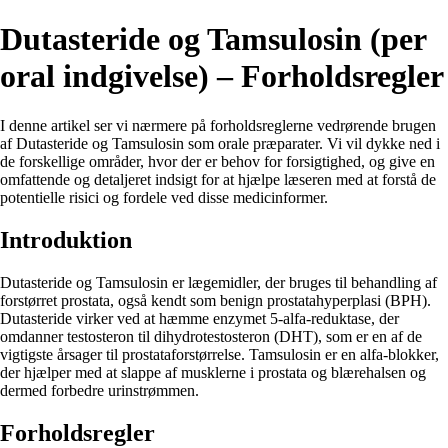
Dutasteride og Tamsulosin (per
oral indgivelse) – Forholdsregler
I denne artikel ser vi nærmere på forholdsreglerne vedrørende brugen
af Dutasteride og Tamsulosin som orale præparater. Vi vil dykke ned i
de forskellige områder, hvor der er behov for forsigtighed, og give en
omfattende og detaljeret indsigt for at hjælpe læseren med at forstå de
potentielle risici og fordele ved disse medicinformer.
Introduktion
Dutasteride og Tamsulosin er lægemidler, der bruges til behandling af
forstørret prostata, også kendt som benign prostatahyperplasi (BPH).
Dutasteride virker ved at hæmme enzymet 5-alfa-reduktase, der
omdanner testosteron til dihydrotestosteron (DHT), som er en af ​​de
vigtigste årsager til prostataforstørrelse. Tamsulosin er en alfa-blokker,
der hjælper med at slappe af musklerne i prostata og blærehalsen og
dermed forbedre urinstrømmen.
Forholdsregler