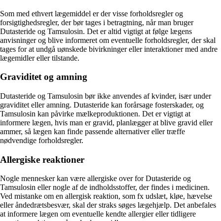
Som med ethvert lægemiddel er der visse forholdsregler og
forsigtighedsregler, der bør tages i betragtning, når man bruger
Dutasteride og Tamsulosin. Det er altid vigtigt at følge lægens
anvisninger og blive informeret om eventuelle forholdsregler, der skal
tages for at undgå uønskede bivirkninger eller interaktioner med andre
lægemidler eller tilstande.
Graviditet og amning
Dutasteride og Tamsulosin bør ikke anvendes af kvinder, især under
graviditet eller amning. Dutasteride kan forårsage fosterskader, og
Tamsulosin kan påvirke mælkeproduktionen. Det er vigtigt at
informere lægen, hvis man er gravid, planlægger at blive gravid eller
ammer, så lægen kan finde passende alternativer eller træffe
nødvendige forholdsregler.
Allergiske reaktioner
Nogle mennesker kan være allergiske over for Dutasteride og
Tamsulosin eller nogle af de indholdsstoffer, der findes i medicinen.
Ved mistanke om en allergisk reaktion, som fx udslæt, kløe, hævelse
eller åndedrætsbesvær, skal der straks søges lægehjælp. Det anbefales
at informere lægen om eventuelle kendte allergier eller tidligere