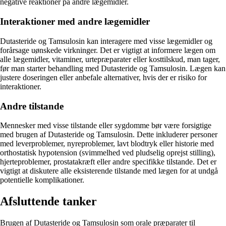
negative reaktioner på andre lægemidler.
Interaktioner med andre lægemidler
Dutasteride og Tamsulosin kan interagere med visse lægemidler og
forårsage uønskede virkninger. Det er vigtigt at informere lægen om
alle lægemidler, vitaminer, urtepræparater eller kosttilskud, man tager,
før man starter behandling med Dutasteride og Tamsulosin. Lægen kan
justere doseringen eller anbefale alternativer, hvis der er risiko for
interaktioner.
Andre tilstande
Mennesker med visse tilstande eller sygdomme bør være forsigtige
med brugen af Dutasteride og Tamsulosin. Dette inkluderer personer
med leverproblemer, nyreproblemer, lavt blodtryk eller historie med
orthostatisk hypotension (svimmelhed ved pludselig oprejst stilling),
hjerteproblemer, prostatakræft eller andre specifikke tilstande. Det er
vigtigt at diskutere alle eksisterende tilstande med lægen for at undgå
potentielle komplikationer.
Afsluttende tanker
Brugen af Dutasteride og Tamsulosin som orale præparater til