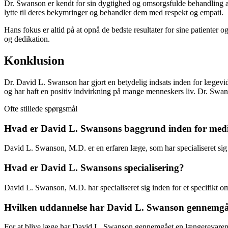
Dr. Swanson er kendt for sin dygtighed og omsorgsfulde behandling af si
lytte til deres bekymringer og behandler dem med respekt og empati.
Hans fokus er altid på at opnå de bedste resultater for sine patienter
og dedikation.
Konklusion
Dr. David L. Swanson har gjort en betydelig indsats inden for lægevid
og har haft en positiv indvirkning på mange menneskers liv. Dr. Swans
Ofte stillede spørgsmål
Hvad er David L. Swansons baggrund inden for med
David L. Swanson, M.D. er en erfaren læge, som har specialiseret sig
Hvad er David L. Swansons specialisering?
David L. Swanson, M.D. har specialiseret sig inden for et specifikt o
Hvilken uddannelse har David L. Swanson gennemgået
For at blive læge har David L. Swanson gennemgået en længerevarende