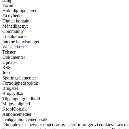
Ring
Forum
Hold dig opdateret
Få nyheder
Digital kontakt
Månedligt nyt
Community
Lokalområde
Interne henvisninger
Websitekort
Tekster
Dokumenter
Update
RSS
Jura
Sporingselementer
Fortrolighedspolitik
Brugsret
Brugsvilkår
Tilgængeligt indhold
Miljøvenlighed
KropKlog.dk
Annoncemedier
mail@annoncemedier.dk
Din oplevelse betyder noget for os – derfor bruger vi cookies. Læs me