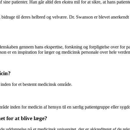
ne patienter. Han går altid den ekstra mil for at sikre, at hans patienter
 og bidrage til deres helbred og velvære. Dr. Swanson er blevet anerken
enskaben gennem hans ekspertise, forskning og forpligtelse over for pa
on er en inspiration for læger og medicinsk personale over hele verden
icin?
 inden for et bestemt medicinsk område.
mråde inden for medicin af hensyn til en særlig patientgruppe eller syg
 for at blive læge?
 uddannelse på et medicinsk universitet, der er akkrediteret af de re