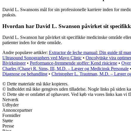
David L. Swansons mål for sin professionelle karriere inden for medic
praksis.
Hvordan har David L. Swanson påvirket sit specifikk
David L. Swanson har påvirket sit specifikke medicinske område eller p
patienter inden for dette område.
Andre populære artikler:
Extractor de leche manual: Din guide til ma
Ultrasound Sonographers ved Mayo Clinic
•
Oncolytiske vira optimer
Bivirkninger
•
Performance-fremmende stoffer: Kend risiciene
•
Overs
Charles (Chase) R. Sims, III, M.D. – Læger og Medicinsk Personale
Diagnose og behandling
•
Christopher L. Trautman, M.D. – Læger o
© Dette materiale må ikke kopieres.
© Indholdet må ikke gengives uden tilladelse. Nogle links på siden 
© Dette site er omfattet af ophavsret. Ved køb via vores links kan vi
Netværk
Udbyder
Annoncepartner
Formidler
Støtte
Presse