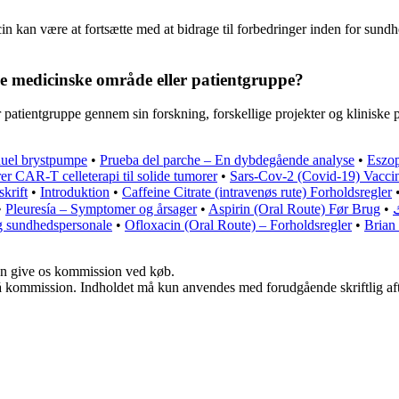
in kan være at fortsætte med at bidrage til forbedringer inden for sund
e medicinske område eller patientgruppe?
atientgruppe gennem sin forskning, forskellige projekter og kliniske pr
nuel brystpumpe
•
Prueba del parche – En dybdegående analyse
•
Eszop
er CAR-T celleterapi til solide tumorer
•
Sars-Cov-2 (Covid-19) Vaccin
krift
•
Introduktion
•
Caffeine Citrate (intravenøs rute) Forholdsregler
•
Pleuresía – Symptomer og årsager
•
Aspirin (Oral Route) Før Brug
•
ك
g sundhedspersonale
•
Ofloxacin (Oral Route) – Forholdsregler
•
Brian
kan give os kommission ved køb.
 få kommission. Indholdet må kun anvendes med forudgående skriftlig aft