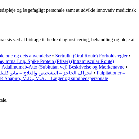
hedspleje og lægefagligt personale samt at udvikle innovativ medicinsk
aksis ved at bidrage til bedre diagnosticering, behandling og pleje af
iclone og dets anvendelse
•
Sertralin (Oral Route) Forholdsregler
•
e, mrna-Lnp, Spike Protein (Pfizer) (Intramuscular Route)
•
Adalimumab-Atto (Subkutan vej) Beskrivelse og Mærkenavne
•
انحراف الحاجز – التشخيص والعلاج – مايو كلين
•
Palpitationer –
 P. Shapiro, M.D., M.A. – Læger og sundhedspersonale
ale.