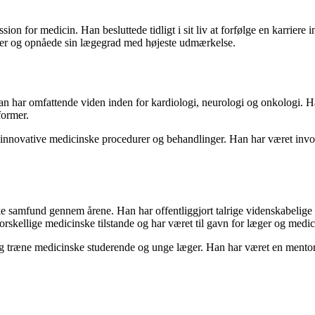
 for medicin. Han besluttede tidligt i sit liv at forfølge en karriere 
eter og opnåede sin lægegrad med højeste udmærkelse.
Han har omfattende viden inden for kardiologi, neurologi og onkologi. H
former.
innovative medicinske procedurer og behandlinger. Han har været involve
 samfund gennem årene. Han har offentliggjort talrige videnskabelige ar
 forskellige medicinske tilstande og har været til gavn for læger og medi
og træne medicinske studerende og unge læger. Han har været en mentor 