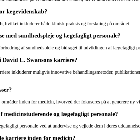
for lægevidenskab?
 hvilket inkluderer både klinisk praksis og forskning på området.
lse med sundhedspleje og lægefagligt personale?
orbedring af sundhedspleje og bidraget til udviklingen af lægefagligt p
 i David L. Swansons karriere?
ere inkluderer muligvis innovative behandlingsmetoder, publikationer i 
sser?
e områder inden for medicin, hvorved der fokuseres på at generere ny v
 medicinstuderende og lægefagligt personale?
efagligt personale ved at undervise og vejlede dem i deres uddannelses
le karriere inden for medicin?