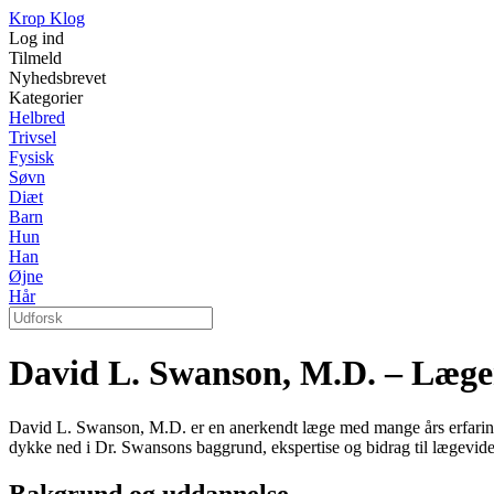
Krop Klog
Log ind
Tilmeld
Nyhedsbrevet
Kategorier
Helbred
Trivsel
Fysisk
Søvn
Diæt
Barn
Hun
Han
Øjne
Hår
David L. Swanson, M.D. – Læge
David L. Swanson, M.D. er en anerkendt læge med mange års erfaring ind
dykke ned i Dr. Swansons baggrund, ekspertise og bidrag til lægevid
Bakgrund og uddannelse