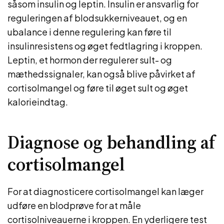
såsom insulin og leptin. Insulin er ansvarlig for
reguleringen af blodsukkerniveauet, og en
ubalance i denne regulering kan føre til
insulinresistens og øget fedtlagring i kroppen.
Leptin, et hormon der regulerer sult- og
mæthedssignaler, kan også blive påvirket af
cortisolmangel og føre til øget sult og øget
kalorieindtag.
Diagnose og behandling af
cortisolmangel
For at diagnosticere cortisolmangel kan læger
udføre en blodprøve for at måle
cortisolniveauerne i kroppen. En yderligere test