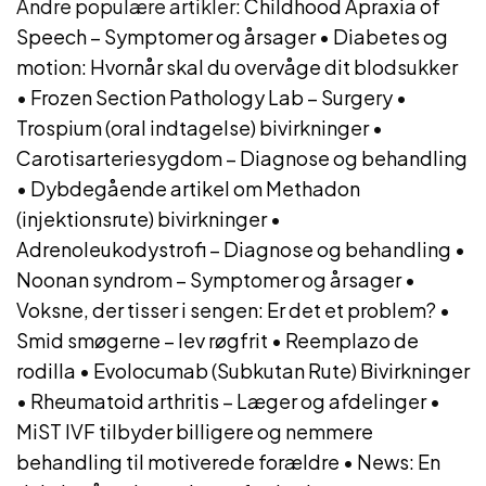
Andre populære artikler:
Childhood Apraxia of
Speech – Symptomer og årsager
•
Diabetes og
motion: Hvornår skal du overvåge dit blodsukker
•
Frozen Section Pathology Lab – Surgery
•
Trospium (oral indtagelse) bivirkninger
•
Carotisarteriesygdom – Diagnose og behandling
•
Dybdegående artikel om Methadon
(injektionsrute) bivirkninger
•
Adrenoleukodystrofi – Diagnose og behandling
•
Noonan syndrom – Symptomer og årsager
•
Voksne, der tisser i sengen: Er det et problem?
•
Smid smøgerne – lev røgfrit
•
Reemplazo de
rodilla
•
Evolocumab (Subkutan Rute) Bivirkninger
•
Rheumatoid arthritis – Læger og afdelinger
•
MiST IVF tilbyder billigere og nemmere
behandling til motiverede forældre
•
News: En