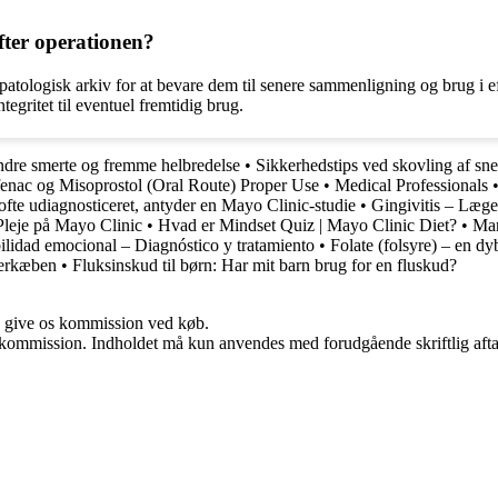
fter operationen?
t patologisk arkiv for at bevare dem til senere sammenligning og brug i
egritet til eventuel fremtidig brug.
indre smerte og fremme helbredelse
•
Sikkerhedstips ved skovling af sne
fenac og Misoprostol (Oral Route) Proper Use
•
Medical Professionals
te udiagnosticeret, antyder en Mayo Clinic-studie
•
Gingivitis – Læge
Pleje på Mayo Clinic
•
Hvad er Mindset Quiz | Mayo Clinic Diet?
•
Man
ilidad emocional – Diagnóstico y tratamiento
•
Folate (folsyre) – en d
verkæben
•
Fluksinskud til børn: Har mit barn brug for en fluskud?
n give os kommission ved køb.
få kommission. Indholdet må kun anvendes med forudgående skriftlig afta