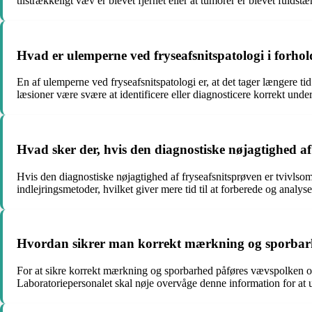
tilstrækkeligt væv er blevet fjernet eller at tumorer er blevet fuldstæ
Hvad er ulemperne ved fryseafsnitspatologi i forhold
En af ulemperne ved fryseafsnitspatologi er, at det tager længere 
læsioner være svære at identificere eller diagnosticere korrekt unde
Hvad sker der, hvis den diagnostiske nøjagtighed af
Hvis den diagnostiske nøjagtighed af fryseafsnitsprøven er tvivlsom
indlejringsmetoder, hvilket giver mere tid til at forberede og analyse
Hvordan sikrer man korrekt mærkning og sporbarhed
For at sikre korrekt mærkning og sporbarhed påføres vævspolken og a
Laboratoriepersonalet skal nøje overvåge denne information for at u