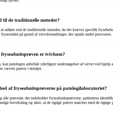
ndigt fjernet.
 til de traditionelle metoder?
tid at udføre end de traditionelle metoder, da der kræves specifik frys
r frysesnittet på grund af vævsforandringer, der opstår under processen.
 fryseafsnitsprøven er tvivlsom?
, kan patologen anbefale yderligere undersøgelser af vævet ved hjælp af 
re vævets prøver i detaljer.
 af fryseafsnitsprøverne på patologilaboratoriet?
lle prøverør, der indeholder fryseafsnitsprøverne, patientens identifi
ndgå forveksling og sikre, at de rigtige prøver matches med de rigtige p