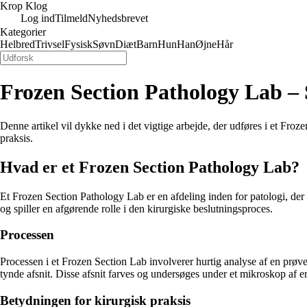
Krop Klog
Log ind
Tilmeld
Nyhedsbrevet
Kategorier
Helbred
Trivsel
Fysisk
Søvn
Diæt
Barn
Hun
Han
Øjne
Hår
Frozen Section Pathology Lab –
Denne artikel vil dykke ned i det vigtige arbejde, der udføres i et Froz
praksis.
Hvad er et Frozen Section Pathology Lab?
Et Frozen Section Pathology Lab er en afdeling inden for patologi, der e
og spiller en afgørende rolle i den kirurgiske beslutningsproces.
Processen
Processen i et Frozen Section Lab involverer hurtig analyse af en prøve, 
tynde afsnit. Disse afsnit farves og undersøges under et mikroskop af en 
Betydningen for kirurgisk praksis