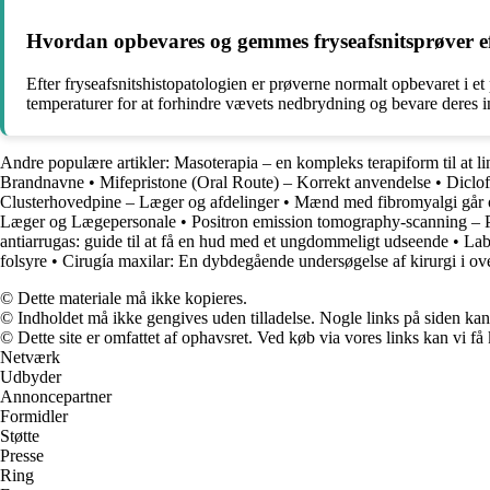
Hvordan opbevares og gemmes fryseafsnitsprøver e
Efter fryseafsnitshistopatologien er prøverne normalt opbevaret i e
temperaturer for at forhindre vævets nedbrydning og bevare deres int
Andre populære artikler:
Masoterapia – en kompleks terapiform til at l
Brandnavne
•
Mifepristone (Oral Route) – Korrekt anvendelse
•
Diclo
Clusterhovedpine – Læger og afdelinger
•
Mænd med fibromyalgi går of
Læger og Lægepersonale
•
Positron emission tomography-scanning – 
antiarrugas: guide til at få en hud med et ungdommeligt udseende
•
Lab
folsyre
•
Cirugía maxilar: En dybdegående undersøgelse af kirurgi i o
© Dette materiale må ikke kopieres.
© Indholdet må ikke gengives uden tilladelse. Nogle links på siden ka
© Dette site er omfattet af ophavsret. Ved køb via vores links kan vi 
Netværk
Udbyder
Annoncepartner
Formidler
Støtte
Presse
Ring