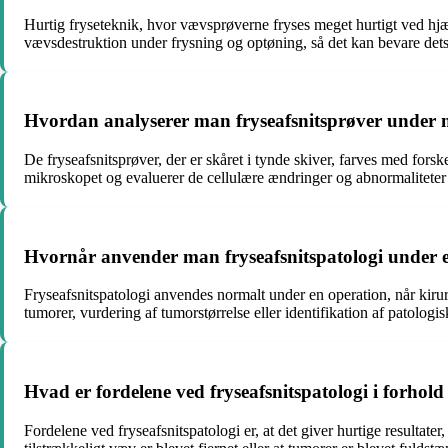
Hurtig fryseteknik, hvor vævsprøverne fryses meget hurtigt ved hjæl
vævsdestruktion under frysning og optøning, så det kan bevare dets
Hvordan analyserer man fryseafsnitsprøver under m
De fryseafsnitsprøver, der er skåret i tynde skiver, farves med for
mikroskopet og evaluerer de cellulære ændringer og abnormaliteter f
Hvornår anvender man fryseafsnitspatologi under 
Fryseafsnitspatologi anvendes normalt under en operation, når kirurg
tumorer, vurdering af tumorstørrelse eller identifikation af patologi
Hvad er fordelene ved fryseafsnitspatologi i forhold 
Fordelene ved fryseafsnitspatologi er, at det giver hurtige resultat