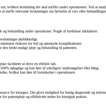
n om, hvilken beslutning der skal træffes under operationen. Ved at ana
r at træffe relevante beslutninger om fjernelse af væv eller behandlings
ik og behandling under operationer. Nogle af fordelene inkluderer:
beslutninger øjeblikkeligt.
n minimere risikoen for fejl og uønskede komplikationer.
e den bedst mulige pleje og behandling til patienten.
ke faciliteter at drive en effektiv lab.
00% nøjagtige og kan føre til yderligere undersøgelser eller tiltag.
lke, hvilket kan føre til forsinkelser i operationen.
ssource for kirurgen. Det giver mulighed for hurtig diagnostik og infor
for patientpleje og effektivitet inden for kirurgisk praksis.