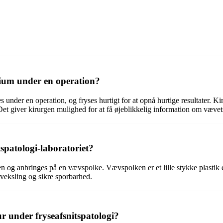
rium under en operation?
es under en operation, og fryses hurtigt for at opnå hurtige resultater. 
et giver kirurgen mulighed for at få øjeblikkelig information om vævets
patologi-laboratoriet?
len og anbringes på en vævspolke. Vævspolken er et lille stykke plastik
veksling og sikre sporbarhed.
r under fryseafsnitspatologi?