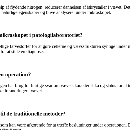
p af flydende nitrogen, reducerer dannelsen af iskrystaller i vævet. De
 naturlige egenskaber og blive analyseret under mikroskopet.
ikroskopet i patologilaboratoriet?
skellige farvestoffer for at gøre cellerne og vævsstrukturen synlige und
or at stille en diagnose.
en operation?
en har brug for hurtige svar om vævets karakteristika og status for at tr
ske forandringer i vævet.
til de traditionelle metoder?
er, som kan være afgørende for at træffe beslutninger under operationen. 