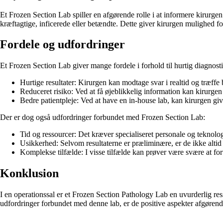
Et Frozen Section Lab spiller en afgørende rolle i at informere kirurge
kræftagtige, inficerede eller betændte. Dette giver kirurgen mulighed fo
Fordele og udfordringer
Et Frozen Section Lab giver mange fordele i forhold til hurtig diagnost
Hurtige resultater: Kirurgen kan modtage svar i realtid og træffe 
Reduceret risiko: Ved at få øjeblikkelig information kan kirurge
Bedre patientpleje: Ved at have en in-house lab, kan kirurgen giv
Der er dog også udfordringer forbundet med Frozen Section Lab:
Tid og ressourcer: Det kræver specialiseret personale og teknologis
Usikkerhed: Selvom resultaterne er præliminære, er de ikke altid 1
Komplekse tilfælde: I visse tilfælde kan prøver være svære at forto
Konklusion
I en operationssal er et Frozen Section Pathology Lab en uvurderlig re
udfordringer forbundet med denne lab, er de positive aspekter afgørende 