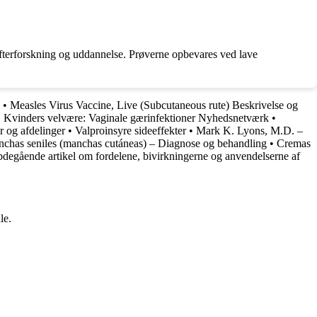
 efterforskning og uddannelse. Prøverne opbevares ved lave
•
Measles Virus Vaccine, Live (Subcutaneous rute) Beskrivelse og
•
Kvinders velvære: Vaginale gærinfektioner Nyhedsnetværk
•
r og afdelinger
•
Valproinsyre sideeffekter
•
Mark K. Lyons, M.D. –
chas seniles (manchas cutáneas) – Diagnose og behandling
•
Cremas
ybdegående artikel om fordelene, bivirkningerne og anvendelserne af
le.