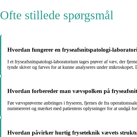
Ofte stillede spørgsmål
Hvordan fungerer en fryseafsnitspatologi-laborato
I et fryseafsnitspatologi-laboratorium tages prøver af væv, der fjern
tynde skiver og farves for at kunne analyseres under mikroskopet. D
Hvordan forbereder man vævspolken på fryseafsnits
Før vævsprøverne anbringes i fryseren, fjernes de fra operationssa
nummereret og mærket med patientens oplysninger for at undgå for
Hvordan påvirker hurtig fryseteknik vævets struktu