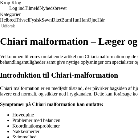
Krop Klog
Log ind
Tilmeld
Nyhedsbrevet
Kategorier
Helbred
Trivsel
Fysisk
Søvn
Diæt
Barn
Hun
Han
Øjne
Hår
Chiari malformation – Læger og
Velkommen til vores omfattende artikel om Chiari-malformation og de sp
behandlingsmuligheder samt give nyttige oplysninger om specialister og a
Introduktion til Chiari-malformation
Chiari-malformation er en medfødt tilstand, der påvirker bagsiden af 
lavere end normalt, og stikker ned i rygkanalen. Dette kan forårsage 
Symptomer på Chiari-malformation kan omfatte:
Hovedpine
Problemer med balancen
Koordinationsproblemer
Nakkesmerter
Svimmelhed