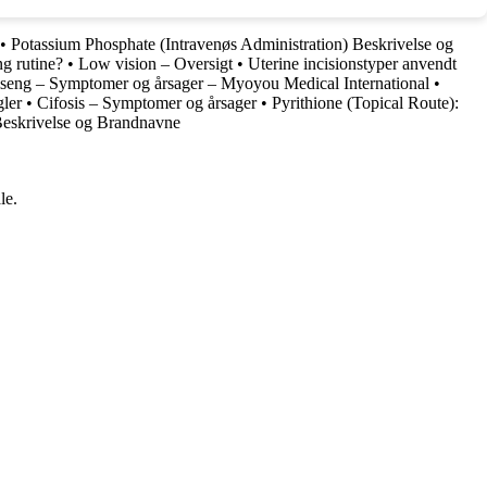
•
Potassium Phosphate (Intravenøs Administration) Beskrivelse og
ng rutine?
•
Low vision – Oversigt
•
Uterine incisionstyper anvendt
seng – Symptomer og årsager – Myoyou Medical International
•
gler
•
Cifosis – Symptomer og årsager
•
Pyrithione (Topical Route):
Beskrivelse og Brandnavne
le.