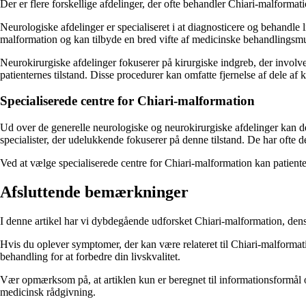
Der er flere forskellige afdelinger, der ofte behandler Chiari-malforma
Neurologiske afdelinger er specialiseret i at diagnosticere og behandle 
malformation og kan tilbyde en bred vifte af medicinske behandlingsmu
Neurokirurgiske afdelinger fokuserer på kirurgiske indgreb, der involver
patienternes tilstand. Disse procedurer kan omfatte fjernelse af dele af 
Specialiserede centre for Chiari-malformation
Ud over de generelle neurologiske og neurokirurgiske afdelinger kan der 
specialister, der udelukkende fokuserer på denne tilstand. De har ofte
Ved at vælge specialiserede centre for Chiari-malformation kan patienter ha
Afsluttende bemærkninger
I denne artikel har vi dybdegående udforsket Chiari-malformation, dens
Hvis du oplever symptomer, der kan være relateret til Chiari-malformatio
behandling for at forbedre din livskvalitet.
Vær opmærksom på, at artiklen kun er beregnet til informationsformål og
medicinsk rådgivning.