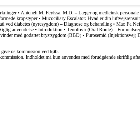
irkninger
•
Anteneh M. Feyissa, M.D. – Læger og medicinsk personale
formede kropstyper
•
Mucociliary Escalator: Hvad er din luftvejsrensni
ati ved diabetes (nyresygdom) – Diagnose og behandling
•
Mao Fa Nei
Rigtig anvendelse
•
Introduktion
•
Tenofovir (Oral Route) – Forholdsre
 kvinder med godartet brystsygdom (BBD)
•
Furosemid (Injektionsvej) 
n give os kommission ved køb.
få kommission. Indholdet må kun anvendes med forudgående skriftlig afta