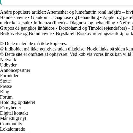
Andre populære artikler:
Artemether og lumefantrin (oral indgift) – biv
Handelsnavne
•
Glaukom – Diagnose og behandling
•
Apple- og pære
under kejsersnit
•
Influenza (fluen) – Diagnose og behandling
•
Nefrop
Grupos de ganglios linfáticos
•
Dorzolamid og Timolol (øjendråber) – 
Beskrivelse og Brandnavne
•
Brystkræft Risikovurderingsværktøj for
© Dette materiale må ikke kopieres.
© Indholdet må ikke gengives uden tilladelse. Nogle links på siden ka
© Dette site er omfattet af ophavsret. Ved køb via vores links kan vi 
Netværk
Udbyder
Annoncepartner
Formidler
Støtte
Presse
Ring
Forum
Hold dig opdateret
Få nyheder
Digital kontakt
Månedligt nyt
Community
Lokalområde