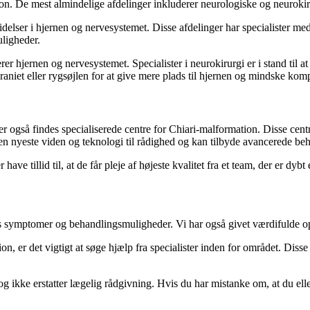
tion. De mest almindelige afdelinger inkluderer neurologiske og neurokir
lidelser i hjernen og nervesystemet. Disse afdelinger har specialister m
ligheder.
er hjernen og nervesystemet. Specialister i neurokirurgi er i stand til 
kraniet eller rygsøjlen for at give mere plads til hjernen og mindske kom
også findes specialiserede centre for Chiari-malformation. Disse centre 
 den nyeste viden og teknologi til rådighed og kan tilbyde avancerede b
ve tillid til, at de får pleje af højeste kvalitet fra et team, der er dybt
 symptomer og behandlingsmuligheder. Vi har også givet værdifulde oply
n, er det vigtigt at søge hjælp fra specialister inden for området. Disse
 ikke erstatter lægelig rådgivning. Hvis du har mistanke om, at du elle