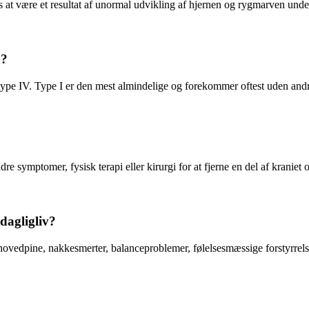
s at være et resultat af unormal udvikling af hjernen og rygmarven unde
n?
og type IV. Type I er den mest almindelige og forekommer oftest uden and
e symptomer, fysisk terapi eller kirurgi for at fjerne en del af kraniet 
dagligliv?
ovedpine, nakkesmerter, balanceproblemer, følelsesmæssige forstyrrel