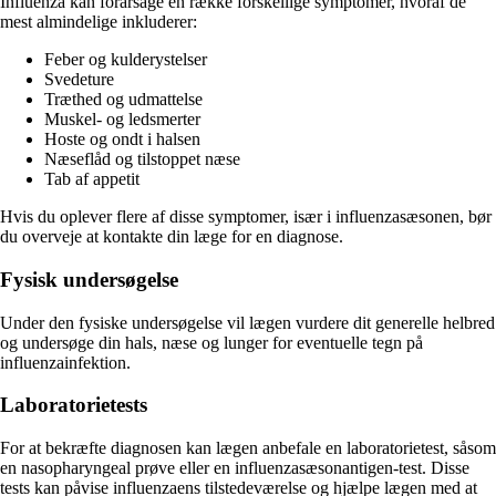
Influenza kan forårsage en række forskellige symptomer, hvoraf de
mest almindelige inkluderer:
Feber og kulderystelser
Svedeture
Træthed og udmattelse
Muskel- og ledsmerter
Hoste og ondt i halsen
Næseflåd og tilstoppet næse
Tab af appetit
Hvis du oplever flere af disse symptomer, især i influenzasæsonen, bør
du overveje at kontakte din læge for en diagnose.
Fysisk undersøgelse
Under den fysiske undersøgelse vil lægen vurdere dit generelle helbred
og undersøge din hals, næse og lunger for eventuelle tegn på
influenzainfektion.
Laboratorietests
For at bekræfte diagnosen kan lægen anbefale en laboratorietest, såsom
en nasopharyngeal prøve eller en influenzasæsonantigen-test. Disse
tests kan påvise influenzaens tilstedeværelse og hjælpe lægen med at