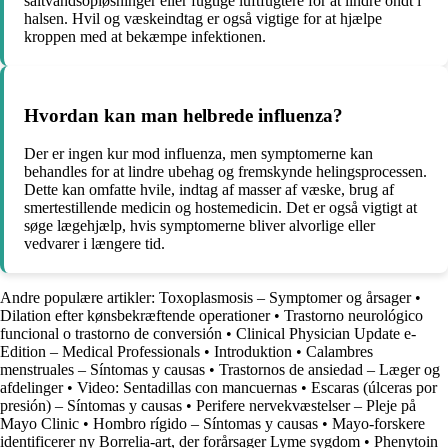
saltvandsopløsninger eller fugtige luftfugtere for at lindre ondt i
halsen. Hvil og væskeindtag er også vigtige for at hjælpe
kroppen med at bekæmpe infektionen.
Hvordan kan man helbrede influenza?
Der er ingen kur mod influenza, men symptomerne kan
behandles for at lindre ubehag og fremskynde helingsprocessen.
Dette kan omfatte hvile, indtag af masser af væske, brug af
smertestillende medicin og hostemedicin. Det er også vigtigt at
søge lægehjælp, hvis symptomerne bliver alvorlige eller
vedvarer i længere tid.
Andre populære artikler:
Toxoplasmosis – Symptomer og årsager
•
Dilation efter kønsbekræftende operationer
•
Trastorno neurológico
funcional o trastorno de conversión
•
Clinical Physician Update e-
Edition – Medical Professionals
•
Introduktion
•
Calambres
menstruales – Síntomas y causas
•
Trastornos de ansiedad – Læger og
afdelinger
•
Video: Sentadillas con mancuernas
•
Escaras (úlceras por
presión) – Síntomas y causas
•
Perifere nervekvæstelser – Pleje på
Mayo Clinic
•
Hombro rígido – Síntomas y causas
•
Mayo-forskere
identificerer ny Borrelia-art, der forårsager Lyme sygdom
•
Phenytoin