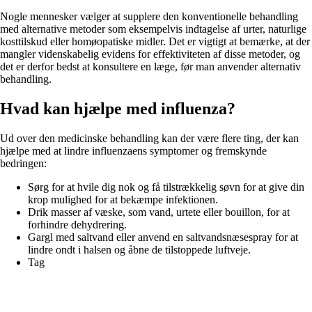
Nogle mennesker vælger at supplere den konventionelle behandling
med alternative metoder som eksempelvis indtagelse af urter, naturlige
kosttilskud eller homøopatiske midler. Det er vigtigt at bemærke, at der
mangler videnskabelig evidens for effektiviteten af disse metoder, og
det er derfor bedst at konsultere en læge, før man anvender alternativ
behandling.
Hvad kan hjælpe med influenza?
Ud over den medicinske behandling kan der være flere ting, der kan
hjælpe med at lindre influenzaens symptomer og fremskynde
bedringen:
Sørg for at hvile dig nok og få tilstrækkelig søvn for at give din
krop mulighed for at bekæmpe infektionen.
Drik masser af væske, som vand, urtete eller bouillon, for at
forhindre dehydrering.
Gargl med saltvand eller anvend en saltvandsnæsespray for at
lindre ondt i halsen og åbne de tilstoppede luftveje.
Tag