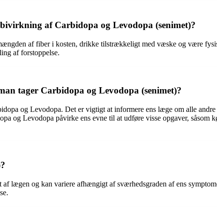
n bivirkning af Carbidopa og Levodopa (senimet)?
ngden af fiber i kosten, drikke tilstrækkeligt med væske og være fysisk
ing af forstoppelse.
ens man tager Carbidopa og Levodopa (senimet)?
arbidopa og Levodopa. Det er vigtigt at informere ens læge om alle andr
og Levodopa påvirke ens evne til at udføre visse opgaver, såsom kørs
)?
et af lægen og kan variere afhængigt af sværhedsgraden af ens symptom
se.