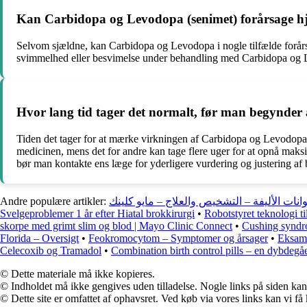
Kan Carbidopa og Levodopa (senimet) forårsage h
Selvom sjældne, kan Carbidopa og Levodopa i nogle tilfælde forårs
svimmelhed eller besvimelse under behandling med Carbidopa og
Hvor lang tid tager det normalt, før man begynde
Tiden det tager for at mærke virkningen af Carbidopa og Levodopa ka
medicinen, mens det for andre kan tage flere uger for at opnå maks
bør man kontakte ens læge for yderligere vurdering og justering af
Andre populære artikler:
نات الأليفة – التشخيص والعلاج – مايو كلينك
Svelgeproblemer 1 år efter Hiatal brokkirurgi
•
Robotstyret teknologi ti
skorpe med grimt slim og blod | Mayo Clinic Connect
•
Cushing syndr
Florida – Oversigt
•
Feokromocytom – Symptomer og årsager
•
Eksame
Celecoxib og Tramadol
•
Combination birth control pills – en dybdegåe
© Dette materiale må ikke kopieres.
© Indholdet må ikke gengives uden tilladelse. Nogle links på siden ka
© Dette site er omfattet af ophavsret. Ved køb via vores links kan vi 