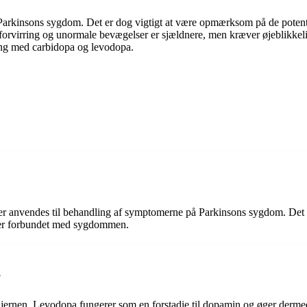
Parkinsons sygdom. Det er dog vigtigt at være opmærksom på de potent
om forvirring og unormale bevægelser er sjældnere, men kræver øjebli
ing med carbidopa og levodopa.
r anvendes til behandling af symptomerne på Parkinsons sygdom. Det e
mer forbundet med sygdommen.
?
ernen. Levodopa fungerer som en forstadie til dopamin og øger derm