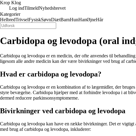
Krop Klog
Log ind
Tilmeld
Nyhedsbrevet
Kategorier
Helbred
Trivsel
Fysisk
Søvn
Diæt
Barn
Hun
Han
Øjne
Hår
Carbidopa og levodopa (oral indg
Carbidopa og levodopa er en medicin, der ofte anvendes til behandli
ligesom alle andre medicin kan der være bivirkninger ved brug af carb
Hvad er carbidopa og levodopa?
Carbidopa og levodopa er en kombination af to lægemidler, der bruges 
styre bevægelse. Carbidopa hjælper med at forhindre levodopa i at bli
dermed reducere parkinsonsymptomerne.
Bivirkninger ved carbidopa og levodopa
Carbidopa og levodopa kan have en række bivirkninger. Det er vigtigt a
med brug af carbidopa og levodopa, inkluderer: