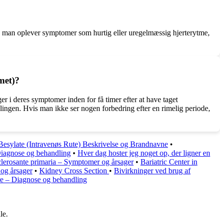
is man oplever symptomer som hurtig eller uregelmæssig hjerterytme,
met)?
r i deres symptomer inden for få timer efter at have taget
lingen. Hvis man ikke ser nogen forbedring efter en rimelig periode,
Besylate (Intravenøs Rute) Beskrivelse og Brandnavne
•
Diagnose og behandling
•
Hver dag hoster jeg noget op, der ligner en
clerosante primaria – Symptomer og årsager
•
Bariatric Center in
og årsager
•
Kidney Cross Section
•
Bivirkninger ved brug af
e – Diagnose og behandling
le.