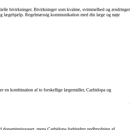
ielle bivirkninger. Bivirkninger som kvalme, svimmelhed og ændringer
kkelig lægehjælp. Regelmæssig kommunikation med din læge og nøje
r en kombination af to forskellige lægemidler, Carbidopa og
ed dopaminniveauet, mens Carbidopa forhindrer nedbrydning af