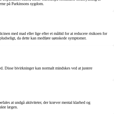
erne på Parkinsons sygdom.
cinen med mad eller lige efter et måltid for at reducere risikoen for
n pludseligt, da dette kan medføre uønskede symptomer.
. Disse bivirkninger kan normalt mindskes ved at justere
efales at undgå aktiviteter, der kræver mental klarhed og
takte lægen.