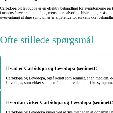
Carbidopa og levodopa er en effektiv behandling for symptomerne på 
i urinens farve er almindelige, mens mere alvorlige bivirkninger sås
overvågning af dine symptomer er afgørende for en vellykket behandl
Ofte stillede spørgsmål
Hvad er Carbidopa og Levodopa (senimet)?
Carbidopa og Levodopa, også kendt som senimet, er en medicin, de
Levodopa, som virker sammen for at lindre de motoriske sympto
Hvordan virker Carbidopa og Levodopa (senimet)
Carbidopa og Levodopa virker ved at øge mængden af dopamin i hj