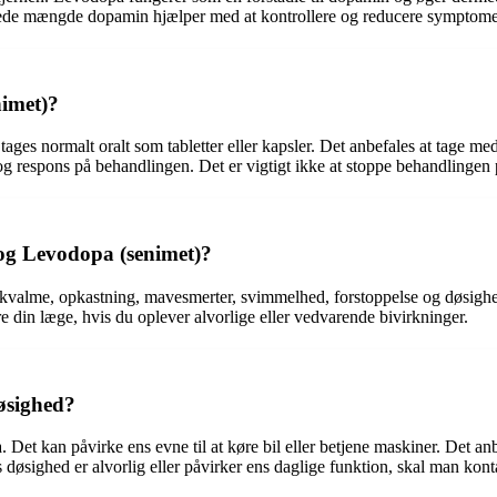
øgede mængde dopamin hjælper med at kontrollere og reducere symptom
imet)?
ges normalt oralt som tabletter eller kapsler. Det anbefales at tage medi
 og respons på behandlingen. Det er vigtigt ikke at stoppe behandlinge
 og Levodopa (senimet)?
kvalme, opkastning, mavesmerter, svimmelhed, forstoppelse og døsighed
e din læge, hvis du oplever alvorlige eller vedvarende bivirkninger.
øsighed?
Det kan påvirke ens evne til at køre bil eller betjene maskiner. Det anb
døsighed er alvorlig eller påvirker ens daglige funktion, skal man kon