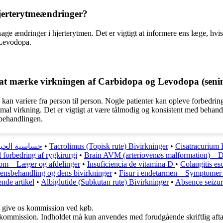
jerterytmeændringer?
age ændringer i hjerterytmen. Det er vigtigt at informere ens læge, hv
 Levodopa.
r at mærke virkningen af Carbidopa og Levodopa (seni
n variere fra person til person. Nogle patienter kan opleve forbedringe
imal virkning. Det er vigtigt at være tålmodig og konsistent med behand
 behandlingen.
حساسية الحيوا
•
Tacrolimus (Topisk rute) Bivirkninger
•
Cisatracurium 
l forbedring af rygkirurgi
•
Brain AVM (arteriovenøs malformation) – 
om – Læger og afdelinger
•
Insuficiencia de vitamina D
•
Colangitis es
nsbehandling og dens bivirkninger
•
Fisur i endetarmen – Symptomer 
nde artikel
•
Albiglutide (Subkutan rute) Bivirkninger
•
Absence seizur
n give os kommission ved køb.
få kommission. Indholdet må kun anvendes med forudgående skriftlig afta