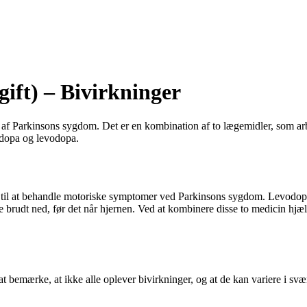
ift) – Bivirkninger
ng af Parkinsons sygdom. Det er en kombination af to lægemidler, so
idopa og levodopa.
til at behandle motoriske symptomer ved Parkinsons sygdom. Levodopa om
ve brudt ned, før det når hjernen. Ved at kombinere disse to medicin h
t bemærke, at ikke alle oplever bivirkninger, og at de kan variere i sv