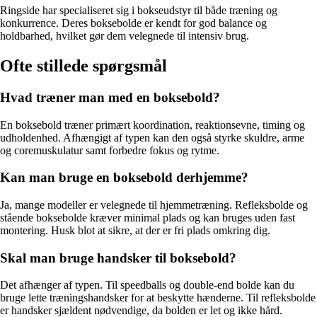
Ringside har specialiseret sig i bokseudstyr til både træning og
konkurrence. Deres boksebolde er kendt for god balance og
holdbarhed, hvilket gør dem velegnede til intensiv brug.
Ofte stillede spørgsmål
Hvad træner man med en boksebold?
En boksebold træner primært koordination, reaktionsevne, timing og
udholdenhed. Afhængigt af typen kan den også styrke skuldre, arme
og coremuskulatur samt forbedre fokus og rytme.
Kan man bruge en boksebold derhjemme?
Ja, mange modeller er velegnede til hjemmetræning. Refleksbolde og
stående boksebolde kræver minimal plads og kan bruges uden fast
montering. Husk blot at sikre, at der er fri plads omkring dig.
Skal man bruge handsker til boksebold?
Det afhænger af typen. Til speedballs og double-end bolde kan du
bruge lette træningshandsker for at beskytte hænderne. Til refleksbolde
er handsker sjældent nødvendige, da bolden er let og ikke hård.