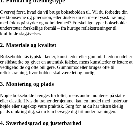
1. Formål og træningstype
Overvej først, hvad du vil bruge boksebolden til. Vil du forbedre din
reaktionsevne og præcision, eller ønsker du en mere fysisk træning
med fokus på styrke og udholdenhed? Forskellige typer boksebolde
understøtter forskellige formål – fra hurtige reflekstræninger til
kraftfulde slagøvelser.
2. Materiale og kvalitet
Boksebolde fås typisk i læder, kunstlæder eller gummi. Lædermodeller
er slidstærke og giver en autentisk følelse, mens kunstlæder er lettere at
vedligeholde og ofte billigere. Gummimodeller bruges ofte til
reflekstræning, hvor bolden skal være let og hurtig.
3. Montering og plads
Nogle boksebolde hænges fra loftet, mens andre monteres på stativ
eller elastik. Hvis du træner derhjemme, kan en model med justerbar
højde eller sugekop være praktisk. Sørg for, at du har tilstrækkelig
plads omkring dig, så du kan bevæge dig frit under træningen.
4. Sværhedsgrad og justerbarhed