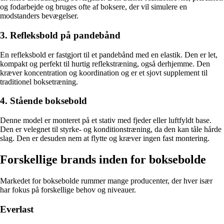
og fodarbejde og bruges ofte af boksere, der vil simulere en
modstanders bevægelser.
3. Refleksbold på pandebånd
En refleksbold er fastgjort til et pandebånd med en elastik. Den er let,
kompakt og perfekt til hurtig reflekstræning, også derhjemme. Den
kræver koncentration og koordination og er et sjovt supplement til
traditionel boksetræning.
4. Stående boksebold
Denne model er monteret på et stativ med fjeder eller luftfyldt base.
Den er velegnet til styrke- og konditionstræning, da den kan tåle hårde
slag. Den er desuden nem at flytte og kræver ingen fast montering.
Forskellige brands inden for boksebolde
Markedet for boksebolde rummer mange producenter, der hver især
har fokus på forskellige behov og niveauer.
Everlast