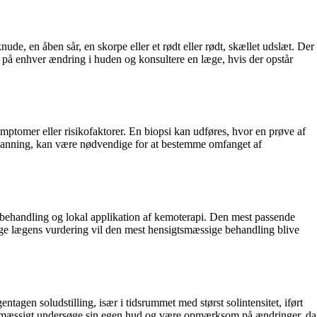
e, en åben sår, en skorpe eller et rødt eller rødt, skællet udslæt. Der
om på enhver ændring i huden og konsultere en læge, hvis der opstår
ptomer eller risikofaktorer. En biopsi kan udføres, hvor en prøve af
scanning, kan være nødvendige for at bestemme omfanget af
ålebehandling og lokal applikation af kemoterapi. Den mest passende
følge lægens vurdering vil den mest hensigtsmæssige behandling blive
agen soludstilling, især i tidsrummet med størst solintensitet, iført
regelmæssigt undersøge sin egen hud og være opmærksom på ændringer, da