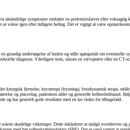
 almindelige symptomer omfatter en perlemorsfarvet eller voksagtig knud
der at vokse igen efter tidligere heling. Det er vigtigt at være opmærks
en grundig undersøgelse af huden og stille spørgsmål om eventuelle sym
 bekræfte diagnose. Yderligere tests, såsom en vævsprøve eller en CT-
der kirurgisk fjernelse, kryoterapi (frysning), fotodynamisk terapi, str
tørrelse og placering, patientens alder og generelle helbredstilstand. I
e og har generelt gode resultater med en lav risiko for tilbagefald.
lens skadelige virkninger. Dette inkluderer at undgå overdreven og gent
 solcreme med høj solbeskyttelsesfaktor (SPF). Det er også vigtigt at 