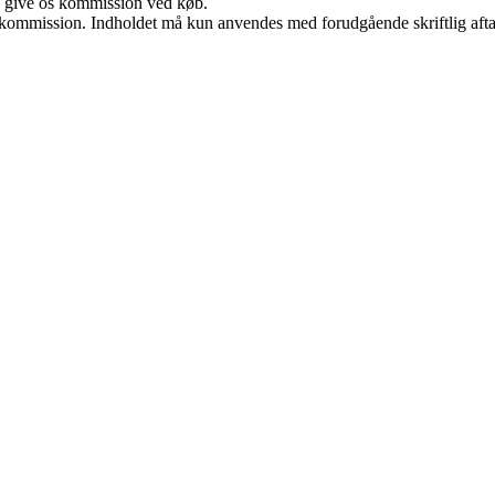
n give os kommission ved køb.
få kommission. Indholdet må kun anvendes med forudgående skriftlig afta