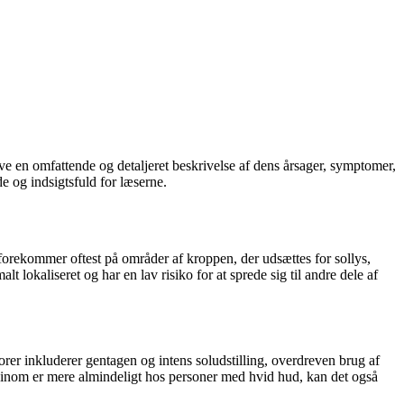
ve en omfattende og detaljeret beskrivelse af dens årsager, symptomer,
e og indsigtsfuld for læserne.
t forekommer oftest på områder af kroppen, der udsættes for sollys,
okaliseret og har en lav risiko for at sprede sig til andre dele af
torer inkluderer gentagen og intens soludstilling, overdreven brug af
rcinom er mere almindeligt hos personer med hvid hud, kan det også