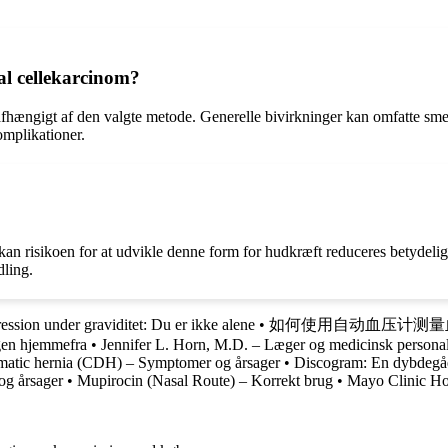
al cellekarcinom?
fhængigt af den valgte metode. Generelle bivirkninger kan omfatte smert
omplikationer.
an risikoen for at udvikle denne form for hudkræft reduceres betydelig
dling.
ession under graviditet: Du er ikke alene
•
如何使用自动血压计测量血
ngen hjemmefra
•
Jennifer L. Horn, M.D. – Læger og medicinsk persona
matic hernia (CDH) – Symptomer og årsager
•
Discogram: En dybdegåe
og årsager
•
Mupirocin (Nasal Route) – Korrekt brug
•
Mayo Clinic Ho