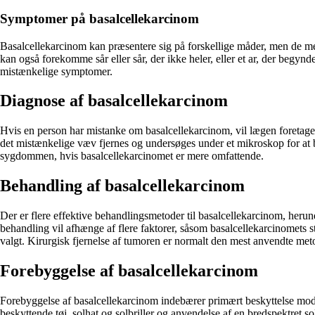
Symptomer på basalcellekarcinom
Basalcellekarcinom kan præsentere sig på forskellige måder, men de mest
kan også forekomme sår eller sår, der ikke heler, eller et ar, der begyn
mistænkelige symptomer.
Diagnose af basalcellekarcinom
Hvis en person har mistanke om basalcellekarcinom, vil lægen foretage 
det mistænkelige væv fjernes og undersøges under et mikroskop for at
sygdommen, hvis basalcellekarcinomet er mere omfattende.
Behandling af basalcellekarcinom
Der er flere effektive behandlingsmetoder til basalcellekarcinom, herun
behandling vil afhænge af flere faktorer, såsom basalcellekarcinomets s
valgt. Kirurgisk fjernelse af tumoren er normalt den mest anvendte metod
Forebyggelse af basalcellekarcinom
Forebyggelse af basalcellekarcinom indebærer primært beskyttelse mod so
beskyttende tøj, solhat og solbriller og anvendelse af en bredspektret