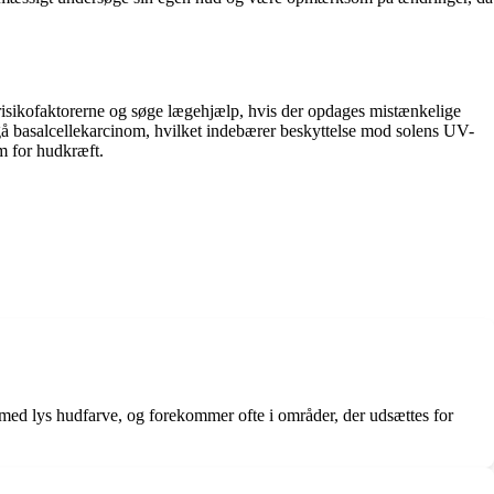
isikofaktorerne og søge lægehjælp, hvis der opdages mistænkelige
ndgå basalcellekarcinom, hvilket indebærer beskyttelse mod solens UV-
m for hudkræft.
r med lys hudfarve, og forekommer ofte i områder, der udsættes for