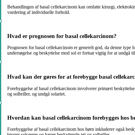
Behandlingen af basal cellekarcinom kan omfatte kirurgi, elektrokir
vurdering af individuelle forhold.
Hvad er prognosen for basal cellekarcinom?
Prognosen for basal cellekarcinom er generelt god, da denne type h
undersøgelse og beskyttelse mod sol er fortsat vigtig for at undgå ti
Hvad kan der gøres for at forebygge basal celleka
Forebyggelse af basal cellekarcinom involverer primært beskyttelse
og solbriller, og undgå solariet.
Hvordan kan basal cellekarcinom forebygges hos b
Forebyggelse af basal cellekarcinom hos børn inkluderer også besky
bruger solcreme og bærer beskyttende tøj og solbriller.