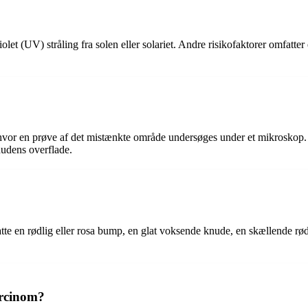
let (UV) stråling fra solen eller solariet. Andre risikofaktorer omfatter 
hvor en prøve af det mistænkte område undersøges under et mikroskop.
hudens overflade.
en rødlig eller rosa bump, en glat voksende knude, en skællende rød ple
arcinom?