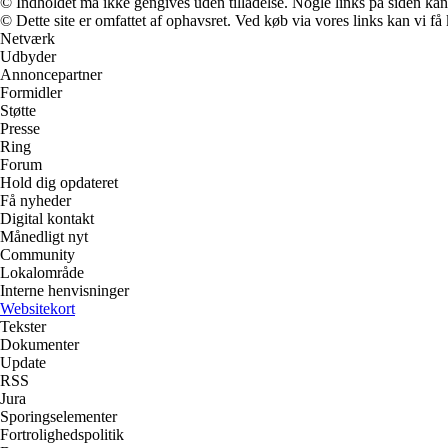
© Indholdet må ikke gengives uden tilladelse. Nogle links på siden ka
© Dette site er omfattet af ophavsret. Ved køb via vores links kan vi 
Netværk
Udbyder
Annoncepartner
Formidler
Støtte
Presse
Ring
Forum
Hold dig opdateret
Få nyheder
Digital kontakt
Månedligt nyt
Community
Lokalområde
Interne henvisninger
Websitekort
Tekster
Dokumenter
Update
RSS
Jura
Sporingselementer
Fortrolighedspolitik