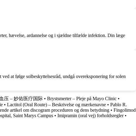
er, hævelse, ardannelse og i sjældne tilfælde infektion. Din læge
t ved at følge solbeskyttelsesråd, undgå overeksponering for solen
压 – 妙佑医疗国际
•
Brystsmerter – Pleje på Mayo Clinic
•
le
•
Lactitol (Oral Route) – Beskrivelse og mærkenavne
•
Pablo R.
nde artikel om discogram proceduren og dens betydning
•
Fingolimod
spital, Saint Marys Campus
•
Imipramin (oral vej) forholdsregler
•