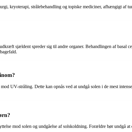
urgi, kryoterapi, strålebehandling og topiske mediciner, afhængigt af t
udkræft sjældent spreder sig til andre organer. Behandlingen af basal c
lbagefald.
rcinom?
 mod UV-stråling. Dette kan opnås ved at undgå solen i de mest intense
ørn?
ttelse mod solen og undgåelse af solskoldning. Forældre bør undgå at e