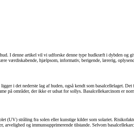
ud. I denne artikel vil vi udforske denne type hudkræft i dybden og gi
 være værdiskabende, hjælpsom, informativ, berigende, lærerig, oplysend
r ligger i det nederste lag af huden, også kendt som basalcellelaget. De
å områder, der ikke er udsat for sollys. Basalcellekarcinom er normalt l
let (UV) stråling fra solen eller kunstige kilder som solariet. Risikofak
kader, arvelighed og immunsupprimerende tilstande. Selvom basalcelleka