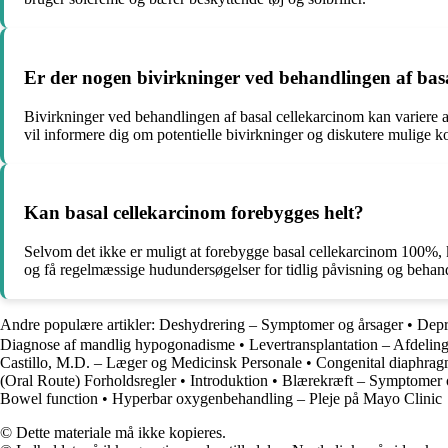
Er der nogen bivirkninger ved behandlingen af bas
Bivirkninger ved behandlingen af basal cellekarcinom kan variere a
vil informere dig om potentielle bivirkninger og diskutere mulige k
Kan basal cellekarcinom forebygges helt?
Selvom det ikke er muligt at forebygge basal cellekarcinom 100%, k
og få regelmæssige hudundersøgelser for tidlig påvisning og behan
Andre populære artikler:
Deshydrering – Symptomer og årsager
•
Depr
Diagnose af mandlig hypogonadisme
•
Levertransplantation – Afdeli
Castillo, M.D. – Læger og Medicinsk Personale
•
Congenital diaphrag
(Oral Route) Forholdsregler
•
Introduktion
•
Blærekræft – Symptomer 
Bowel function
•
Hyperbar oxygenbehandling – Pleje på Mayo Clinic
© Dette materiale må ikke kopieres.