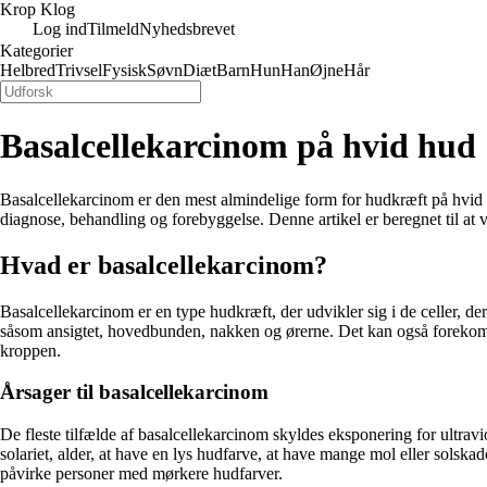
Krop Klog
Log ind
Tilmeld
Nyhedsbrevet
Kategorier
Helbred
Trivsel
Fysisk
Søvn
Diæt
Barn
Hun
Han
Øjne
Hår
Basalcellekarcinom på hvid hud
Basalcellekarcinom er den mest almindelige form for hudkræft på hvid h
diagnose, behandling og forebyggelse. Denne artikel er beregnet til at
Hvad er basalcellekarcinom?
Basalcellekarcinom er en type hudkræft, der udvikler sig i de celler, de
såsom ansigtet, hovedbunden, nakken og ørerne. Det kan også forekomme p
kroppen.
Årsager til basalcellekarcinom
De fleste tilfælde af basalcellekarcinom skyldes eksponering for ultravio
solariet, alder, at have en lys hudfarve, at have mange mol eller sols
påvirke personer med mørkere hudfarver.