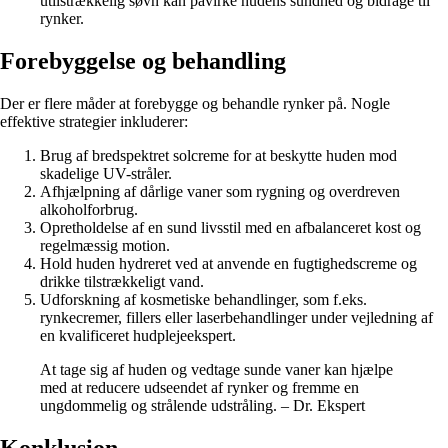
utilstrækkelig søvn kan påvirke hudens sundhed og bidrage til
rynker.
Forebyggelse og behandling
Der er flere måder at forebygge og behandle rynker på. Nogle
effektive strategier inkluderer:
Brug af bredspektret solcreme for at beskytte huden mod
skadelige UV-stråler.
Afhjælpning af dårlige vaner som rygning og overdreven
alkoholforbrug.
Opretholdelse af en sund livsstil med en afbalanceret kost og
regelmæssig motion.
Hold huden hydreret ved at anvende en fugtighedscreme og
drikke tilstrækkeligt vand.
Udforskning af kosmetiske behandlinger, som f.eks.
rynkecremer, fillers eller laserbehandlinger under vejledning af
en kvalificeret hudplejeekspert.
At tage sig af huden og vedtage sunde vaner kan hjælpe
med at reducere udseendet af rynker og fremme en
ungdommelig og strålende udstråling. – Dr. Ekspert