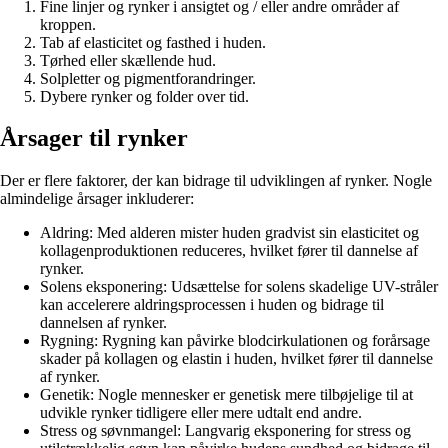
Fine linjer og rynker i ansigtet og / eller andre områder af
kroppen.
Tab af elasticitet og fasthed i huden.
Tørhed eller skællende hud.
Solpletter og pigmentforandringer.
Dybere rynker og folder over tid.
Årsager til rynker
Der er flere faktorer, der kan bidrage til udviklingen af rynker. Nogle
almindelige årsager inkluderer:
Aldring: Med alderen mister huden gradvist sin elasticitet og
kollagenproduktionen reduceres, hvilket fører til dannelse af
rynker.
Solens eksponering: Udsættelse for solens skadelige UV-stråler
kan accelerere aldringsprocessen i huden og bidrage til
dannelsen af rynker.
Rygning: Rygning kan påvirke blodcirkulationen og forårsage
skader på kollagen og elastin i huden, hvilket fører til dannelse
af rynker.
Genetik: Nogle mennesker er genetisk mere tilbøjelige til at
udvikle rynker tidligere eller mere udtalt end andre.
Stress og søvnmangel: Langvarig eksponering for stress og