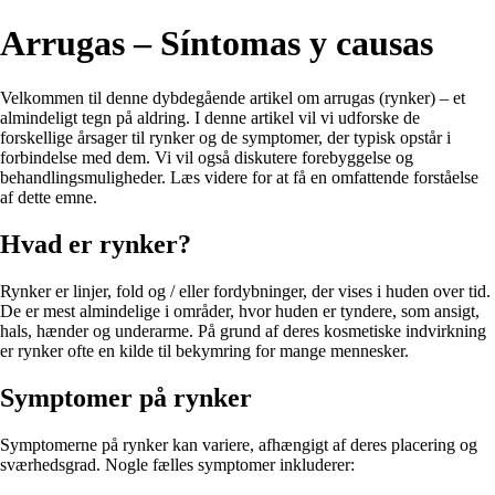
Arrugas – Síntomas y causas
Velkommen til denne dybdegående artikel om arrugas (rynker) – et
almindeligt tegn på aldring. I denne artikel vil vi udforske de
forskellige årsager til rynker og de symptomer, der typisk opstår i
forbindelse med dem. Vi vil også diskutere forebyggelse og
behandlingsmuligheder. Læs videre for at få en omfattende forståelse
af dette emne.
Hvad er rynker?
Rynker er linjer, fold og / eller fordybninger, der vises i huden over tid.
De er mest almindelige i områder, hvor huden er tyndere, som ansigt,
hals, hænder og underarme. På grund af deres kosmetiske indvirkning
er rynker ofte en kilde til bekymring for mange mennesker.
Symptomer på rynker
Symptomerne på rynker kan variere, afhængigt af deres placering og
sværhedsgrad. Nogle fælles symptomer inkluderer: