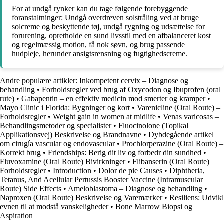
For at undgå rynker kan du tage følgende forebyggende
foranstaltninger: Undgå overdreven solstråling ved at bruge
solcreme og beskyttende tøj, undgå rygning og udsættelse for
forurening, opretholde en sund livsstil med en afbalanceret kost
og regelmæssig motion, få nok søvn, og brug passende
hudpleje, herunder ansigtsrensning og fugtighedscreme.
Andre populære artikler:
Inkompetent cervix – Diagnose og
behandling
•
Forholdsregler ved brug af Oxycodon og Ibuprofen (oral
rute)
•
Gabapentin – en effektiv medicin mod smerter og kramper
•
Mayo Clinic i Florida: Bygninger og kort
•
Varenicline (Oral Route) –
Forholdsregler
•
Weight gain in women at midlife
•
Venas varicosas –
Behandlingsmetoder og specialister
•
Fluocinolone (Topikal
Applikationsvej) Beskrivelse og Brandnavne
•
Dybdegående artikel
om cirugía vascular og endovascular
•
Prochlorperazine (Oral Route) –
Korrekt brug
•
Friendships: Berig dit liv og forbedr din sundhed
•
Fluvoxamine (Oral Route) Bivirkninger
•
Flibanserin (Oral Route)
Forholdsregler
•
Introduction
•
Dolor de pie Causes
•
Diphtheria,
Tetanus, And Acellular Pertussis Booster Vaccine (Intramuscular
Route) Side Effects
•
Ameloblastoma – Diagnose og behandling
•
Naproxen (Oral Route) Beskrivelse og Varemærker
•
Resiliens: Udvikl
evnen til at modstå vanskeligheder
•
Bone Marrow Biopsi og
Aspiration