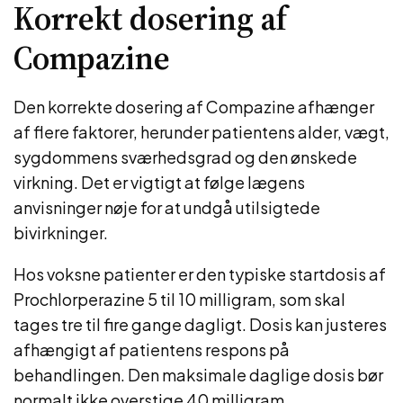
Korrekt dosering af
Compazine
Den korrekte dosering af Compazine afhænger
af flere faktorer, herunder patientens alder, vægt,
sygdommens sværhedsgrad og den ønskede
virkning. Det er vigtigt at følge lægens
anvisninger nøje for at undgå utilsigtede
bivirkninger.
Hos voksne patienter er den typiske startdosis af
Prochlorperazine 5 til 10 milligram, som skal
tages tre til fire gange dagligt. Dosis kan justeres
afhængigt af patientens respons på
behandlingen. Den maksimale daglige dosis bør
normalt ikke overstige 40 milligram.