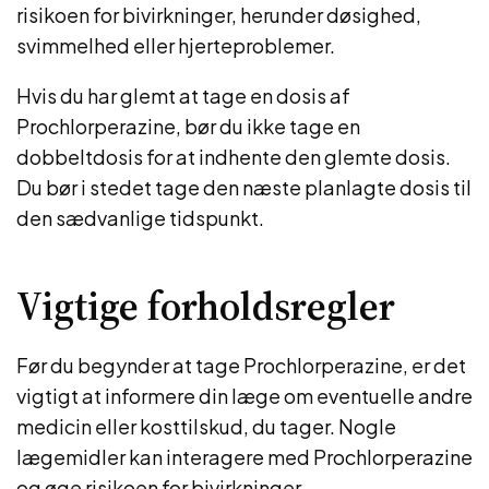
risikoen for bivirkninger, herunder døsighed,
svimmelhed eller hjerteproblemer.
Hvis du har glemt at tage en dosis af
Prochlorperazine, bør du ikke tage en
dobbeltdosis for at indhente den glemte dosis.
Du bør i stedet tage den næste planlagte dosis til
den sædvanlige tidspunkt.
Vigtige forholdsregler
Før du begynder at tage Prochlorperazine, er det
vigtigt at informere din læge om eventuelle andre
medicin eller kosttilskud, du tager. Nogle
lægemidler kan interagere med Prochlorperazine
og øge risikoen for bivirkninger.