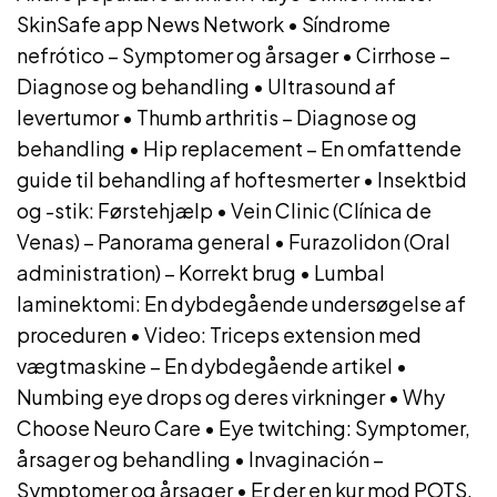
SkinSafe app News Network
•
Síndrome
nefrótico – Symptomer og årsager
•
Cirrhose –
Diagnose og behandling
•
Ultrasound af
levertumor
•
Thumb arthritis – Diagnose og
behandling
•
Hip replacement – En omfattende
guide til behandling af hoftesmerter
•
Insektbid
og -stik: Førstehjælp
•
Vein Clinic (Clínica de
Venas) – Panorama general
•
Furazolidon (Oral
administration) – Korrekt brug
•
Lumbal
laminektomi: En dybdegående undersøgelse af
proceduren
•
Video: Triceps extension med
vægtmaskine – En dybdegående artikel
•
Numbing eye drops og deres virkninger
•
Why
Choose Neuro Care
•
Eye twitching: Symptomer,
årsager og behandling
•
Invaginación –
Symptomer og årsager
•
Er der en kur mod POTS,