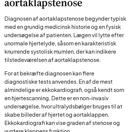
aortaklapstenose
Diagnosen af aortaklapstenose begynder typisk
med en grundig medicinsk historie og en fysisk
undersøgelse af patienten. Lægen vil lytte efter
unormale hjertelyde, såsom en karakteristisk
knurrende systolisk mumlen, der kan indikere
tilstedeværelsen af aortaklapstenose.
For at bekræfte diagnosen kan flere
diagnostiske tests anvendes. En af de mest
almindelige er ekkokardiografi, også kendt som
en hjertescanning. Dette er en non-invasiv
undersøgelse, hvor ultralydsbølger bruges til at
skabe billeder af hjertet og aortaklappen.
Ekkokardiografi kan vise graden af stenose og
vurdere klappens funktion.