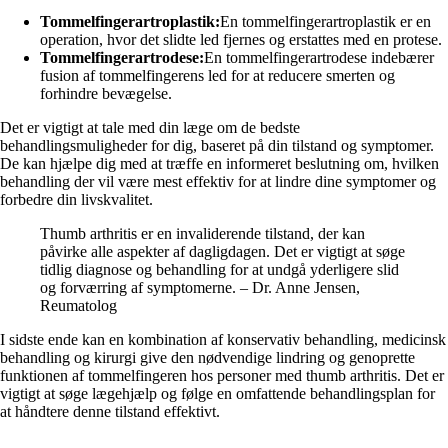
Tommelfingerartroplastik:
En tommelfingerartroplastik er en
operation, hvor det slidte led fjernes og erstattes med en protese.
Tommelfingerartrodese:
En tommelfingerartrodese indebærer
fusion af tommelfingerens led for at reducere smerten og
forhindre bevægelse.
Det er vigtigt at tale med din læge om de bedste
behandlingsmuligheder for dig, baseret på din tilstand og symptomer.
De kan hjælpe dig med at træffe en informeret beslutning om, hvilken
behandling der vil være mest effektiv for at lindre dine symptomer og
forbedre din livskvalitet.
Thumb arthritis er en invaliderende tilstand, der kan
påvirke alle aspekter af dagligdagen. Det er vigtigt at søge
tidlig diagnose og behandling for at undgå yderligere slid
og forværring af symptomerne. – Dr. Anne Jensen,
Reumatolog
I sidste ende kan en kombination af konservativ behandling, medicinsk
behandling og kirurgi give den nødvendige lindring og genoprette
funktionen af ​​tommelfingeren hos personer med thumb arthritis. Det er
vigtigt at søge lægehjælp og følge en omfattende behandlingsplan for
at håndtere denne tilstand effektivt.