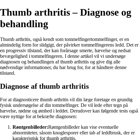
Thumb arthritis – Diagnose og
behandling
Thumb arthritis, også kendt som tommelfingertommelfinger, er en
almindelig form for slidgigt, der påvirker tommelfingerens ledd. Det er
en progressiv tilstand, der kan forårsage smerte, hævelse og nedsat
bevægelighed i tommelfingeren. I denne artikel vil vi undersøge
diagnosen og behandlingen af thumb arthritis og give dig alle
nødvendige informationer, du har brug for, for at håndtere denne
tilstand.
Diagnose af thumb arthritis
For at diagnosticere thumb arthritis vil din læge foretage en grundig
fysisk undersøgelse af din tommelfinger. De vil lede efter tegn på
hævelse, rødme og ømhed i leddet. Derudover kan følgende tests også
være nyttige for at bekræfte diagnosen:
Røntgenbilleder:
Røntgenbilleder kan vise eventuelle
abnormiteter, såsom knoglesporer eller tab af leddbrusk, der er
karakteristisk for thumb arthritis.