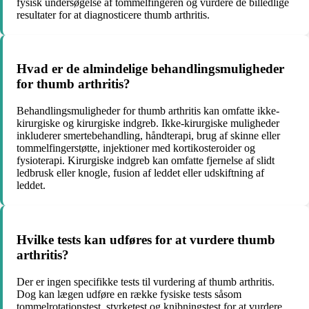
fysisk undersøgelse af tommelfingeren og vurdere de billedlige
resultater for at diagnosticere thumb arthritis.
Hvad er de almindelige behandlingsmuligheder
for thumb arthritis?
Behandlingsmuligheder for thumb arthritis kan omfatte ikke-
kirurgiske og kirurgiske indgreb. Ikke-kirurgiske muligheder
inkluderer smertebehandling, håndterapi, brug af skinne eller
tommelfingerstøtte, injektioner med kortikosteroider og
fysioterapi. Kirurgiske indgreb kan omfatte fjernelse af slidt
ledbrusk eller knogle, fusion af leddet eller udskiftning af
leddet.
Hvilke tests kan udføres for at vurdere thumb
arthritis?
Der er ingen specifikke tests til vurdering af thumb arthritis.
Dog kan lægen udføre en række fysiske tests såsom
tommelrotationstest, styrketest og knibningstest for at vurdere