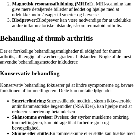
Magnetisk resonansafbildning (MRI):
En MRI-scanning kan
give mere detaljerede billeder af leddet og hjælpe med at
udelukke andre årsager til smerter og hævelse.
Blodprøver:
Blodprøver kan være nødvendige for at udelukke
andre inflammatoriske tilstande, såsom reumatoid arthritis.
Behandling af thumb arthritis
Der er forskellige behandlingsmuligheder til rådighed for thumb
arthritis, afhængigt af sværhedsgraden af tilstanden. Nogle af de mest
anvendte behandlingsmetoder inkluderer:
Konservativ behandling
Konservativ behandling fokuserer på at lindre symptomerne og bevare
funktionen af ​​tommelfingeren. Dette kan omfatte følgende:
Smerterlindring:
Smertestillende medicin, såsom ikke-steroide
antiinflammatoriske lægemidler (NSAIDer), kan hjælpe med at
reducere smerten og betændelsen.
Skånsomme øvelser:
Øvelser, der styrker musklerne omkring
tommelfingeren, kan bidrage til at forbedre greb og
bevægelighed.
Skinne eller støtte:
En tommelskinne eller støtte kan hjælpe med