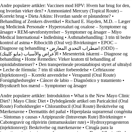
Andre populære artikler:
Vaccinen mod HPV: Hvem har brug for den,
og hvordan virker den?
•
Ammoniated Mercury (Topical Route) –
Korrekt brug
•
Dieta Atkins: Hvordan sande er påstandene?
•
Behandling af Zenkers divertikel
•
Richard E. Hayden, M.D. – Læger
og Medicinsk Personale
•
Hyperoxaluri og oxalose – Symptomer og
årsager
•
REM-søvnforstyrrelser – Symptomer og årsager – Miyo
Medical International
•
Indledning
•
Asthmabehandling: 3 trin til bedre
kontrol af astma
•
Ribociclib (Oral vej) Bivirkninger
•
EPOC –
Diagnose og behandling
•
اضطراب التحدي المعارض (ODD) –
الأعراض والأسباب (مايو كلينك)
•
Mesenterisk iskæmi – Diagnose og
behandling
•
Home Remedies: Virker kratom til behandling af
opioidabstinenser?
•
Den transperineale prostatabiopsi styret af ultralyd
•
Leche de fórmula: 7 trin til sikker forberedelse
•
Ceftriaxone
(Injektionsvej) – Korrekt anvendelse
•
Verapamil (Oral Route)
Forsigtighedsregler
•
Cáncer de labio – Diagnóstico y tratamiento
•
Brystkræft hos mænd – Symptomer og årsager
Andre populære artikler:
Introduktion
•
What is the New Mayo Clinic
Diet? | Mayo Clinic Diet
•
Dybdegående artikel om Paricalcitol (Oral
Route) Forholdsregler
•
Chlorambucil (Oral Route) Beskrivelse og
Mærkenavne
•
Dermatitis del pañal
•
Hiperplasia suprarrenal congénita
– Síntomas y causas
•
Aripiprazole (Intravenøs Rute) Bivirkninger
•
Cabotegravir og rilpivirin (intramuskulær rute)
•
Hydroxyprogesteron
(injektionsvej): Beskrivelse og mærkenavne
•
Cirugía para la