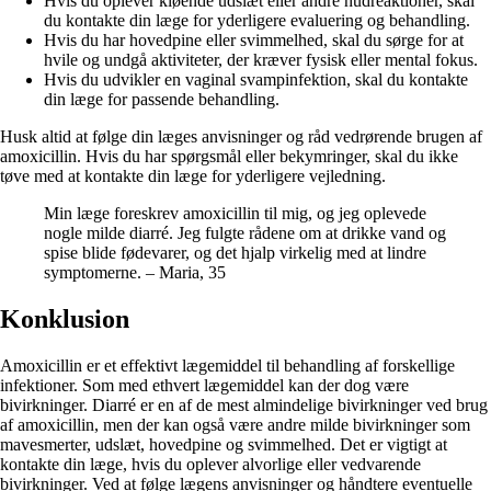
Hvis du oplever kløende udslæt eller andre hudreaktioner, skal
du kontakte din læge for yderligere evaluering og behandling.
Hvis du har hovedpine eller svimmelhed, skal du sørge for at
hvile og undgå aktiviteter, der kræver fysisk eller mental fokus.
Hvis du udvikler en vaginal svampinfektion, skal du kontakte
din læge for passende behandling.
Husk altid at følge din læges anvisninger og råd vedrørende brugen af
amoxicillin. Hvis du har spørgsmål eller bekymringer, skal du ikke
tøve med at kontakte din læge for yderligere vejledning.
Min læge foreskrev amoxicillin til mig, og jeg oplevede
nogle milde diarré. Jeg fulgte rådene om at drikke vand og
spise blide fødevarer, og det hjalp virkelig med at lindre
symptomerne. – Maria, 35
Konklusion
Amoxicillin er et effektivt lægemiddel til behandling af forskellige
infektioner. Som med ethvert lægemiddel kan der dog være
bivirkninger. Diarré er en af de mest almindelige bivirkninger ved brug
af amoxicillin, men der kan også være andre milde bivirkninger som
mavesmerter, udslæt, hovedpine og svimmelhed. Det er vigtigt at
kontakte din læge, hvis du oplever alvorlige eller vedvarende
bivirkninger. Ved at følge lægens anvisninger og håndtere eventuelle