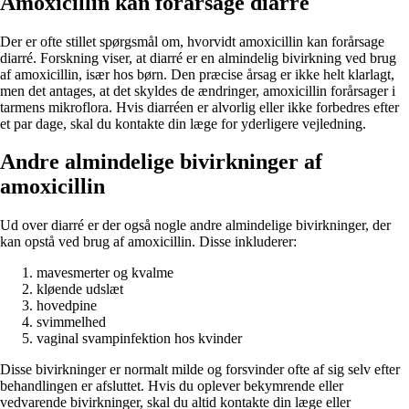
Amoxicillin kan forårsage diarré
Der er ofte stillet spørgsmål om, hvorvidt amoxicillin kan forårsage
diarré. Forskning viser, at diarré er en almindelig bivirkning ved brug
af amoxicillin, især hos børn. Den præcise årsag er ikke helt klarlagt,
men det antages, at det skyldes de ændringer, amoxicillin forårsager i
tarmens mikroflora. Hvis diarréen er alvorlig eller ikke forbedres efter
et par dage, skal du kontakte din læge for yderligere vejledning.
Andre almindelige bivirkninger af
amoxicillin
Ud over diarré er der også nogle andre almindelige bivirkninger, der
kan opstå ved brug af amoxicillin. Disse inkluderer:
mavesmerter og kvalme
kløende udslæt
hovedpine
svimmelhed
vaginal svampinfektion hos kvinder
Disse bivirkninger er normalt milde og forsvinder ofte af sig selv efter
behandlingen er afsluttet. Hvis du oplever bekymrende eller
vedvarende bivirkninger, skal du altid kontakte din læge eller