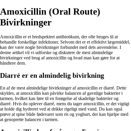
Amoxicillin (Oral Route)
Bivirkninger
Amoxicillin er et bredspektret antibiotikum, der ofte bruges til at
behandle forskellige infektioner. Selvom det er et effektivt lægemiddel,
kan der være nogle bivirkninger forbundet med dets anvendelse. I
denne artikel vil vi udforske og diskutere de mest almindelige
bivirkninger ved brug af amoxicillin og hvad man kan gøre for at
håndtere dem.
Diarré er en almindelig bivirkning
En af de mest almindelige bivirkninger af amoxicillin er diarré. Dette
skyldes, at amoxicillin kan påvirke balancen af gavnlige bakterier i
tarmen, hvilket kan føre til en forøgelse af skadelige bakterier og
diarré. Hvis du oplever diarré, mens du tager amoxicillin, er det vigtigt
at holde dig hydreret ved at drikke rigeligt med vand. Du kan også
prøve at spise blide fødevarer som ris og yoghurt, der kan hjælpe med
at genoprette balancen i tarmen.