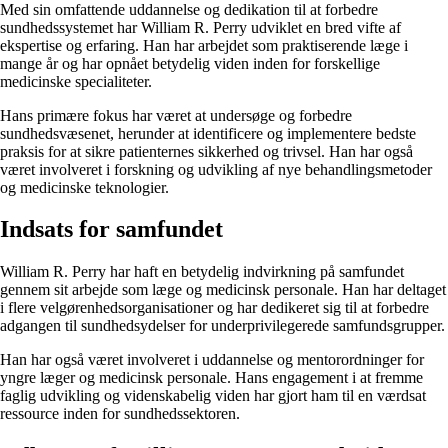
Med sin omfattende uddannelse og dedikation til at forbedre
sundhedssystemet har William R. Perry udviklet en bred vifte af
ekspertise og erfaring. Han har arbejdet som praktiserende læge i
mange år og har opnået betydelig viden inden for forskellige
medicinske specialiteter.
Hans primære fokus har været at undersøge og forbedre
sundhedsvæsenet, herunder at identificere og implementere bedste
praksis for at sikre patienternes sikkerhed og trivsel. Han har også
været involveret i forskning og udvikling af nye behandlingsmetoder
og medicinske teknologier.
Indsats for samfundet
William R. Perry har haft en betydelig indvirkning på samfundet
gennem sit arbejde som læge og medicinsk personale. Han har deltaget
i flere velgørenhedsorganisationer og har dedikeret sig til at forbedre
adgangen til sundhedsydelser for underprivilegerede samfundsgrupper.
Han har også været involveret i uddannelse og mentorordninger for
yngre læger og medicinsk personale. Hans engagement i at fremme
faglig udvikling og videnskabelig viden har gjort ham til en værdsat
ressource inden for sundhedssektoren.