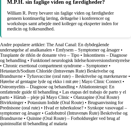
M.P.H. sin faglige viden og færdigheder?
William R. Perry bevarer sin faglige viden og færdigheder
gennem kontinuerlig læring, deltagelse i konferencer og
workshops samt arbejde med kolleger og eksperter inden for
medicin og folkesundhed.
Andre populære artikler:
The Anal Canal: En dybdegående
undersøgelse af analkanalen
•
Emfysem – Symptomer og årsager
•
Trasplante de riñón de donante vivo – Tipo
•
Inkontinens – Diagnose
og behandling
•
Funktionel neurologisk lidelse/konversionsforstyrrelse
•
Chronic exertional compartment syndrome – Symptomer
•
Hetastarch/Sodium Chloride (Intravenøs Rute) Beskrivelse og
Brandnavne
•
Tyfusvaccine (oral rute) – Beskrivelse og mærkenavne
•
Hørelse af gentagne lyde og ekko i mit øre | Mayo Clinic Connect
•
Osteomyelitis – Diagnose og behandling
•
Ablationsterapi: En
omfattende guide til behandling
•
Las etapas del trabajo de parto y el
parto
•
Hårtab – pleje på Mayo Clinic
•
Olanzapine (Oral Route)
Bivirkninger
•
Potassium Iodide (Oral Route)
•
Brugsanvisning for
Prednisone (oral rute)
•
Hvad er tuberkulose?
•
Synkope vasovagal –
symptomer og årsager
•
Gadobutrol (Intravenøs Rute) Beskrivelse og
Brandnavne
•
Quinine (Oral Route) – Forholdsregler ved brug af
quininsulfat til behandling af malaria