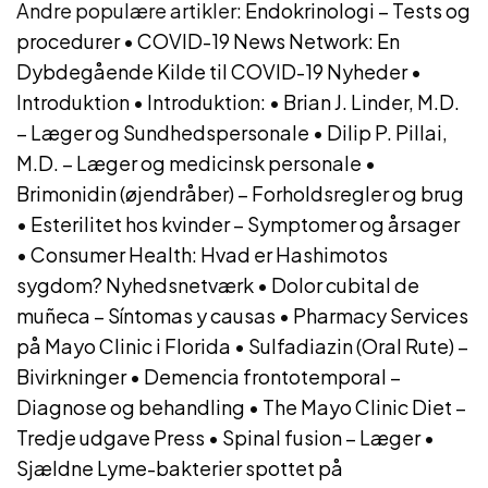
Andre populære artikler:
Endokrinologi – Tests og
procedurer
•
COVID-19 News Network: En
Dybdegående Kilde til COVID-19 Nyheder
•
Introduktion
•
Introduktion:
•
Brian J. Linder, M.D.
– Læger og Sundhedspersonale
•
Dilip P. Pillai,
M.D. – Læger og medicinsk personale
•
Brimonidin (øjendråber) – Forholdsregler og brug
•
Esterilitet hos kvinder – Symptomer og årsager
•
Consumer Health: Hvad er Hashimotos
sygdom? Nyhedsnetværk
•
Dolor cubital de
muñeca – Síntomas y causas
•
Pharmacy Services
på Mayo Clinic i Florida
•
Sulfadiazin (Oral Rute) –
Bivirkninger
•
Demencia frontotemporal –
Diagnose og behandling
•
The Mayo Clinic Diet –
Tredje udgave Press
•
Spinal fusion – Læger
•
Sjældne Lyme-bakterier spottet på