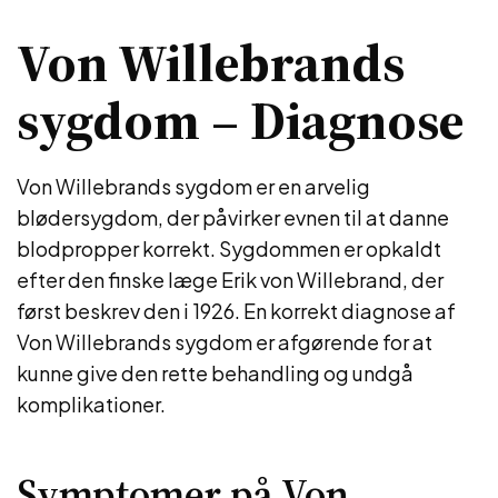
Von Willebrands
sygdom – Diagnose
Von Willebrands sygdom er en arvelig
blødersygdom, der påvirker evnen til at danne
blodpropper korrekt. Sygdommen er opkaldt
efter den finske læge Erik von Willebrand, der
først beskrev den i 1926. En korrekt diagnose af
Von Willebrands sygdom er afgørende for at
kunne give den rette behandling og undgå
komplikationer.
Symptomer på Von