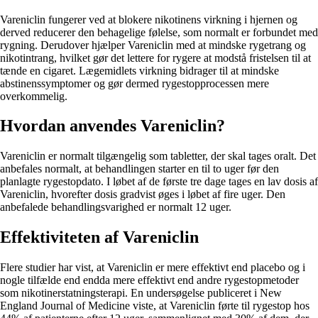
Vareniclin fungerer ved at blokere nikotinens virkning i hjernen og
derved reducerer den behagelige følelse, som normalt er forbundet med
rygning. Derudover hjælper Vareniclin med at mindske rygetrang og
nikotintrang, hvilket gør det lettere for rygere at modstå fristelsen til at
tænde en cigaret. Lægemidlets virkning bidrager til at mindske
abstinenssymptomer og gør dermed rygestopprocessen mere
overkommelig.
Hvordan anvendes Vareniclin?
Vareniclin er normalt tilgængelig som tabletter, der skal tages oralt. Det
anbefales normalt, at behandlingen starter en til to uger før den
planlagte rygestopdato. I løbet af de første tre dage tages en lav dosis af
Vareniclin, hvorefter dosis gradvist øges i løbet af fire uger. Den
anbefalede behandlingsvarighed er normalt 12 uger.
Effektiviteten af Vareniclin
Flere studier har vist, at Vareniclin er mere effektivt end placebo og i
nogle tilfælde end endda mere effektivt end andre rygestopmetoder
som nikotinerstatningsterapi. En undersøgelse publiceret i New
England Journal of Medicine viste, at Vareniclin førte til rygestop hos