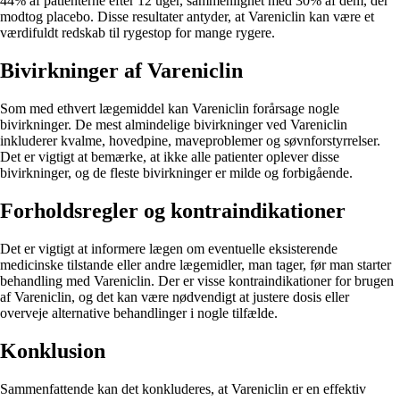
44% af patienterne efter 12 uger, sammenlignet med 30% af dem, der
modtog placebo. Disse resultater antyder, at Vareniclin kan være et
værdifuldt redskab til rygestop for mange rygere.
Bivirkninger af Vareniclin
Som med ethvert lægemiddel kan Vareniclin forårsage nogle
bivirkninger. De mest almindelige bivirkninger ved Vareniclin
inkluderer kvalme, hovedpine, maveproblemer og søvnforstyrrelser.
Det er vigtigt at bemærke, at ikke alle patienter oplever disse
bivirkninger, og de fleste bivirkninger er milde og forbigående.
Forholdsregler og kontraindikationer
Det er vigtigt at informere lægen om eventuelle eksisterende
medicinske tilstande eller andre lægemidler, man tager, før man starter
behandling med Vareniclin. Der er visse kontraindikationer for brugen
af Vareniclin, og det kan være nødvendigt at justere dosis eller
overveje alternative behandlinger i nogle tilfælde.
Konklusion
Sammenfattende kan det konkluderes, at Vareniclin er en effektiv