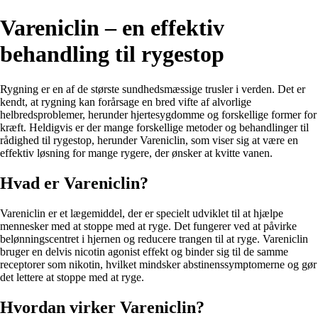
Vareniclin – en effektiv
behandling til rygestop
Rygning er en af de største sundhedsmæssige trusler i verden. Det er
kendt, at rygning kan forårsage en bred vifte af alvorlige
helbredsproblemer, herunder hjertesygdomme og forskellige former for
kræft. Heldigvis er der mange forskellige metoder og behandlinger til
rådighed til rygestop, herunder Vareniclin, som viser sig at være en
effektiv løsning for mange rygere, der ønsker at kvitte vanen.
Hvad er Vareniclin?
Vareniclin er et lægemiddel, der er specielt udviklet til at hjælpe
mennesker med at stoppe med at ryge. Det fungerer ved at påvirke
belønningscentret i hjernen og reducere trangen til at ryge. Vareniclin
bruger en delvis nicotin agonist effekt og binder sig til de samme
receptorer som nikotin, hvilket mindsker abstinenssymptomerne og gør
det lettere at stoppe med at ryge.
Hvordan virker Vareniclin?