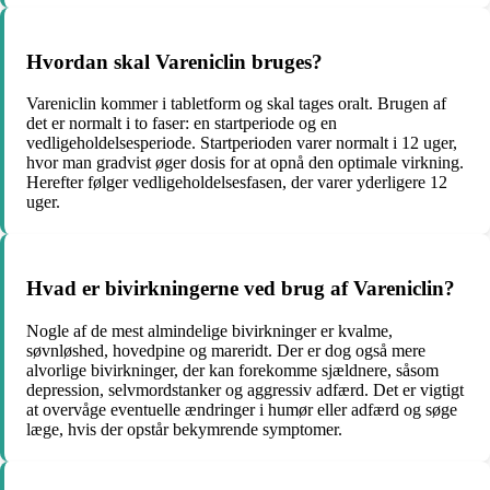
Hvordan skal Vareniclin bruges?
Vareniclin kommer i tabletform og skal tages oralt. Brugen af
det er normalt i to faser: en startperiode og en
vedligeholdelsesperiode. Startperioden varer normalt i 12 uger,
hvor man gradvist øger dosis for at opnå den optimale virkning.
Herefter følger vedligeholdelsesfasen, der varer yderligere 12
uger.
Hvad er bivirkningerne ved brug af Vareniclin?
Nogle af de mest almindelige bivirkninger er kvalme,
søvnløshed, hovedpine og mareridt. Der er dog også mere
alvorlige bivirkninger, der kan forekomme sjældnere, såsom
depression, selvmordstanker og aggressiv adfærd. Det er vigtigt
at overvåge eventuelle ændringer i humør eller adfærd og søge
læge, hvis der opstår bekymrende symptomer.