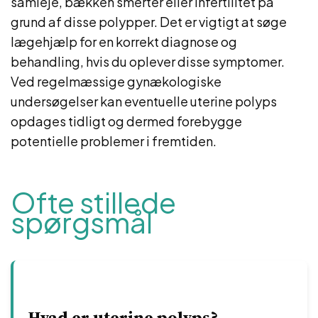
samleje, bækken smerter eller infertilitet på
grund af disse polypper. Det er vigtigt at søge
lægehjælp for en korrekt diagnose og
behandling, hvis du oplever disse symptomer.
Ved regelmæssige gynækologiske
undersøgelser kan eventuelle uterine polyps
opdages tidligt og dermed forebygge
potentielle problemer i fremtiden.
Ofte stillede
spørgsmål
Hvad er uterine polyps?