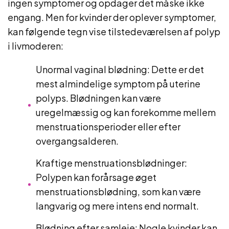
ingen symptomer og opdager det måske ikke
engang. Men for kvinder der oplever symptomer,
kan følgende tegn vise tilstedeværelsen af ​​polyp
i livmoderen:
Unormal vaginal blødning: Dette er det
mest almindelige symptom på uterine
polyps. Blødningen kan være
uregelmæssig og kan forekomme mellem
menstruationsperioder eller efter
overgangsalderen.
Kraftige menstruationsblødninger:
Polypen kan forårsage øget
menstruationsblødning, som kan være
langvarig og mere intens end normalt.
Blødning efter samleje: Nogle kvinder kan