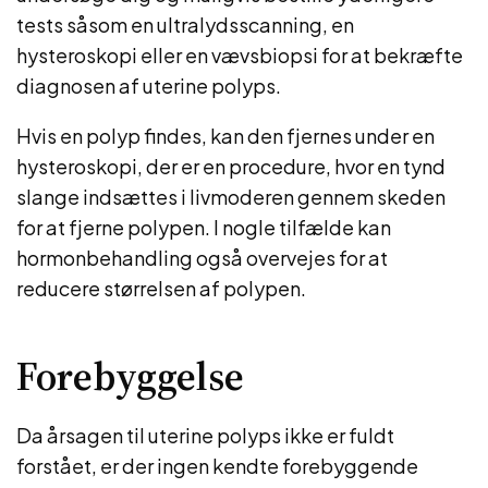
tests såsom en ultralydsscanning, en
hysteroskopi eller en vævsbiopsi for at bekræfte
diagnosen af ​​uterine polyps.
Hvis en polyp findes, kan den fjernes under en
hysteroskopi, der er en procedure, hvor en tynd
slange indsættes i livmoderen gennem skeden
for at fjerne polypen. I nogle tilfælde kan
hormonbehandling også overvejes for at
reducere størrelsen af ​​polypen.
Forebyggelse
Da årsagen til uterine polyps ikke er fuldt
forstået, er der ingen kendte forebyggende