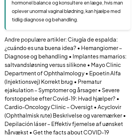
hormonel balance og konsultere en læge, hvis man
oplever unormal vaginal blødning, kan hjælpe med
tidlig diagnose og behandling.
Andre populære artikler:
Cirugía de espalda:
¿cuándo es una buena idea?
•
Hemangiomer –
Diagnose og behandling
•
Implantes mamarios:
saltvandsløsning versus silikone
•
Mayo Clinic
Department of Ophthalmology
•
Epoetin Alfa
(Injektionsvej) Korrekt brug
•
Prematur
ejakulation – Symptomer og årsager
•
Severe
forstoppelse efter Covid-19: Hvad hjælper?
•
Cardio-Oncology Clinic – Oversigt
•
Acyclovir
(Ophthalmisk rute) Beskrivelse og varemærker
•
Depilación láser – Effektiv fjernelse af uønsket
hårvækst
•
Get the facts about COVID-19