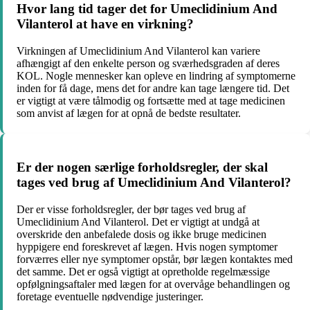
Hvor lang tid tager det for Umeclidinium And
Vilanterol at have en virkning?
Virkningen af Umeclidinium And Vilanterol kan variere
afhængigt af den enkelte person og sværhedsgraden af deres
KOL. Nogle mennesker kan opleve en lindring af symptomerne
inden for få dage, mens det for andre kan tage længere tid. Det
er vigtigt at være tålmodig og fortsætte med at tage medicinen
som anvist af lægen for at opnå de bedste resultater.
Er der nogen særlige forholdsregler, der skal
tages ved brug af Umeclidinium And Vilanterol?
Der er visse forholdsregler, der bør tages ved brug af
Umeclidinium And Vilanterol. Det er vigtigt at undgå at
overskride den anbefalede dosis og ikke bruge medicinen
hyppigere end foreskrevet af lægen. Hvis nogen symptomer
forværres eller nye symptomer opstår, bør lægen kontaktes med
det samme. Det er også vigtigt at opretholde regelmæssige
opfølgningsaftaler med lægen for at overvåge behandlingen og
foretage eventuelle nødvendige justeringer.