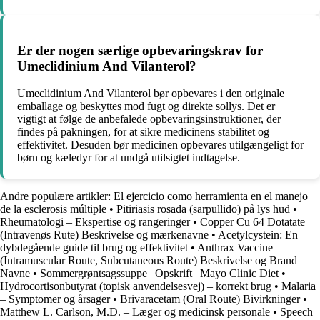
Er der nogen særlige opbevaringskrav for
Umeclidinium And Vilanterol?
Umeclidinium And Vilanterol bør opbevares i den originale
emballage og beskyttes mod fugt og direkte sollys. Det er
vigtigt at følge de anbefalede opbevaringsinstruktioner, der
findes på pakningen, for at sikre medicinens stabilitet og
effektivitet. Desuden bør medicinen opbevares utilgængeligt for
børn og kæledyr for at undgå utilsigtet indtagelse.
Andre populære artikler:
El ejercicio como herramienta en el manejo
de la esclerosis múltiple
•
Pitiriasis rosada (sarpullido) på lys hud
•
Rheumatologi – Ekspertise og rangeringer
•
Copper Cu 64 Dotatate
(Intravenøs Rute) Beskrivelse og mærkenavne
•
Acetylcystein: En
dybdegående guide til brug og effektivitet
•
Anthrax Vaccine
(Intramuscular Route, Subcutaneous Route) Beskrivelse og Brand
Navne
•
Sommergrøntsagssuppe | Opskrift | Mayo Clinic Diet
•
Hydrocortisonbutyrat (topisk anvendelsesvej) – korrekt brug
•
Malaria
– Symptomer og årsager
•
Brivaracetam (Oral Route) Bivirkninger
•
Matthew L. Carlson, M.D. – Læger og medicinsk personale
•
Speech