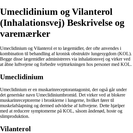
Umeclidinium og Vilanterol
(Inhalationsvej) Beskrivelse og
varemærker
Umeclidinium og Vilanterol er to lægemidler, der ofte anvendes i
kombination til behandling af kronisk obstruktiv lungesygdom (KOL).
Begge disse lægemidler administreres via inhalationsvej og virker ved
at åbne luftvejene og forbedre vejrtrækningen hos personer med KOL.
Umeclidinium
Umeclidinium er en muskarinreceptorantagonist, der også går under
det generiske navn Umeclidiniumbromid. Det virker ved at blokere
muskarinreceptorerne i bronkierne i lungerne, hvilket fører til
muskelafslapning og dermed udvidelse af luftvejene. Dette hjælper
med at reducere symptomerne på KOL, såsom åndenød, hoste og
slimproduktion.
Vilanterol