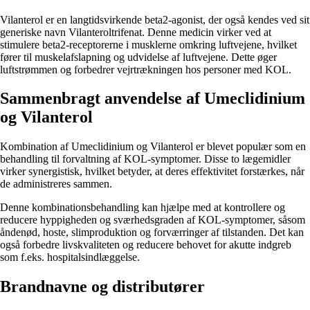
Vilanterol er en langtidsvirkende beta2-agonist, der også kendes ved sit
generiske navn Vilanteroltrifenat. Denne medicin virker ved at
stimulere beta2-receptorerne i musklerne omkring luftvejene, hvilket
fører til muskelafslapning og udvidelse af luftvejene. Dette øger
luftstrømmen og forbedrer vejrtrækningen hos personer med KOL.
Sammenbragt anvendelse af Umeclidinium
og Vilanterol
Kombination af Umeclidinium og Vilanterol er blevet populær som en
behandling til forvaltning af KOL-symptomer. Disse to lægemidler
virker synergistisk, hvilket betyder, at deres effektivitet forstærkes, når
de administreres sammen.
Denne kombinationsbehandling kan hjælpe med at kontrollere og
reducere hyppigheden og sværhedsgraden af ​​KOL-symptomer, såsom
åndenød, hoste, slimproduktion og forværringer af tilstanden. Det kan
også forbedre livskvaliteten og reducere behovet for akutte indgreb
som f.eks. hospitalsindlæggelse.
Brandnavne og distributører