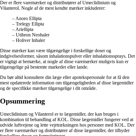
Der er flere varemærker og distributører af Umeclidinium og
Vilanterol. Nogle af de mest kendte mærker inkluderer:
– Anoro Ellipta
– Trelegy Ellipta
– Ariellipta
– Utibron Neohaler
– Holiver Inhaler
Disse mærker kan være tilgængelige i forskellige doser og
indgivelsesformer, såsom inhalationspulver eller inhalationssprays. Det
er vigtigt at bemærke, at nogle af disse varemærker muligvis kun er
tilgængelige på bestemte markeder eller lande.
Du bør altid konsultere din læge eller apotekspersonale for at få den
mest opdaterede information om tilgængeligheden af ​​disse lægemidler
og de specifikke mærker tilgængelige i dit område.
Opsummering
Umeclidinium og Vilanterol er to lægemidler, der kan bruges i
kombination til behandling af KOL. Disse lægemidler fungerer ved at
udvide luftvejene og lette vejrtrækningen hos personer med KOL. Der
er flere varemærker og distributører af disse lægemidler, der tilbyder
forskellige doser og formuleringer.