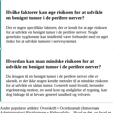
Hvilke faktorer kan øge risikoen for at udvikle
en benignt tumor i de perifere nerver?
Der er ingen specifikke faktorer, der er kendt for at øge risikoen
for at udvikle en benignt tumor i de perifere nerver. Nogle
genetiske sygdomme kan imidlertid være forbundet med en øget
risiko for at udvikle tumorer i nervesystemet.
Hvordan kan man mindske risikoen for at
udvikle en benignt tumor i de perifere nerver?
Da årsagen til en benignt tumor i de perifere nerver ofte er
ukendt, er der ikke nogen kendte metoder til at mindske risikoen
for at udvikle en sådan tumor. Generelt sund livsstil, herunder
regelmæssig motion, en sund kost og undgåelse af rygning, kan
dog bidrage til at bevare generel sundhed og velvære.
Andre populære artikler:
Overskrift
•
Ocrelizumab (Intravenøs
Administration) Bivirkninger
•
Hidrocefalia – Hvad er det, og hvad er