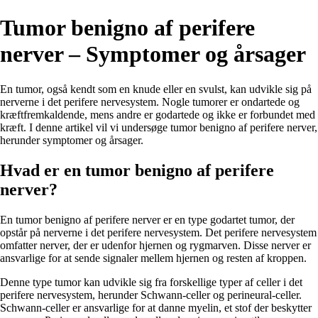
Tumor benigno af perifere
nerver – Symptomer og årsager
En tumor, også kendt som en knude eller en svulst, kan udvikle sig på
nerverne i det perifere nervesystem. Nogle tumorer er ondartede og
kræftfremkaldende, mens andre er godartede og ikke er forbundet med
kræft. I denne artikel vil vi undersøge tumor benigno af perifere nerver,
herunder symptomer og årsager.
Hvad er en tumor benigno af perifere
nerver?
En tumor benigno af perifere nerver er en type godartet tumor, der
opstår på nerverne i det perifere nervesystem. Det perifere nervesystem
omfatter nerver, der er udenfor hjernen og rygmarven. Disse nerver er
ansvarlige for at sende signaler mellem hjernen og resten af kroppen.
Denne type tumor kan udvikle sig fra forskellige typer af celler i det
perifere nervesystem, herunder Schwann-celler og perineural-celler.
Schwann-celler er ansvarlige for at danne myelin, et stof der beskytter