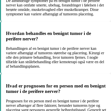
De almindelige symptomer på en benignt tumor i de perifere
nerver kan omfatte smerte, ubehag, forandringer i følelsen i det
berørte område, muskelsvaghed eller muskelkramper. Disse
symptomer kan variere afhængigt af tumorens placering.
Hvordan behandles en benignt tumor i de
perifere nerver?
Behandlingen af en benignt tumor i de perifere nerver kan
variere afhængigt af tumorens størrelse og placering. Kirurgi er
ofte den primære behandling, hvor tumoren fjernes. I nogle
tilfælde kan strålebehandling eller kemoterapi også være en del
af behandlingsplanen.
Hvad er prognosen for en person med en benignt
tumor i de perifere nerver?
Prognosen for en person med en benignt tumor i de perifere
nerver afhænger af flere faktorer, herunder tumorens type og
placering samt personens generelle helbredstilstand. Generelt set