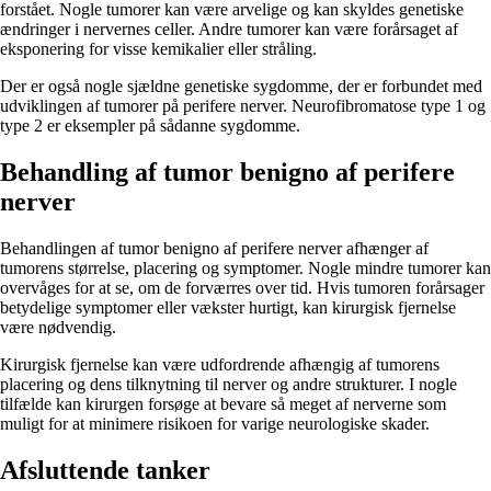
forstået. Nogle tumorer kan være arvelige og kan skyldes genetiske
ændringer i nervernes celler. Andre tumorer kan være forårsaget af
eksponering for visse kemikalier eller stråling.
Der er også nogle sjældne genetiske sygdomme, der er forbundet med
udviklingen af tumorer på perifere nerver. Neurofibromatose type 1 og
type 2 er eksempler på sådanne sygdomme.
Behandling af tumor benigno af perifere
nerver
Behandlingen af tumor benigno af perifere nerver afhænger af
tumorens størrelse, placering og symptomer. Nogle mindre tumorer kan
overvåges for at se, om de forværres over tid. Hvis tumoren forårsager
betydelige symptomer eller vækster hurtigt, kan kirurgisk fjernelse
være nødvendig.
Kirurgisk fjernelse kan være udfordrende afhængig af tumorens
placering og dens tilknytning til nerver og andre strukturer. I nogle
tilfælde kan kirurgen forsøge at bevare så meget af nerverne som
muligt for at minimere risikoen for varige neurologiske skader.
Afsluttende tanker