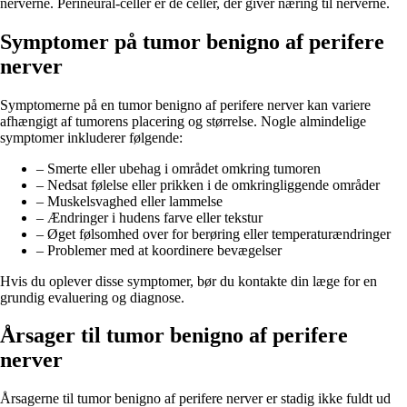
nerverne. Perineural-celler er de celler, der giver næring til nerverne.
Symptomer på tumor benigno af perifere
nerver
Symptomerne på en tumor benigno af perifere nerver kan variere
afhængigt af tumorens placering og størrelse. Nogle almindelige
symptomer inkluderer følgende:
– Smerte eller ubehag i området omkring tumoren
– Nedsat følelse eller prikken i de omkringliggende områder
– Muskelsvaghed eller lammelse
– Ændringer i hudens farve eller tekstur
– Øget følsomhed over for berøring eller temperaturændringer
– Problemer med at koordinere bevægelser
Hvis du oplever disse symptomer, bør du kontakte din læge for en
grundig evaluering og diagnose.
Årsager til tumor benigno af perifere
nerver
Årsagerne til tumor benigno af perifere nerver er stadig ikke fuldt ud