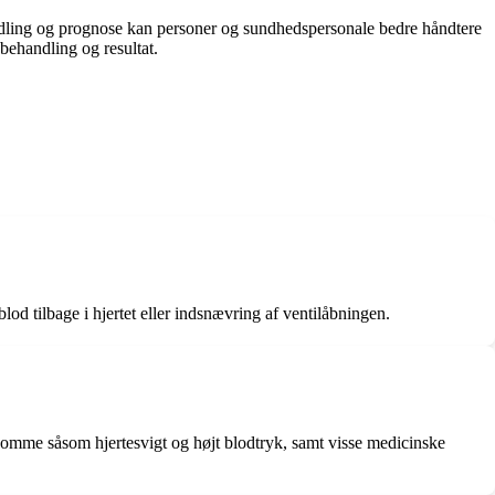
andling og prognose kan personer og sundhedspersonale bedre håndtere
behandling og resultat.
lod tilbage i hjertet eller indsnævring af ventilåbningen.
gdomme såsom hjertesvigt og højt blodtryk, samt visse medicinske