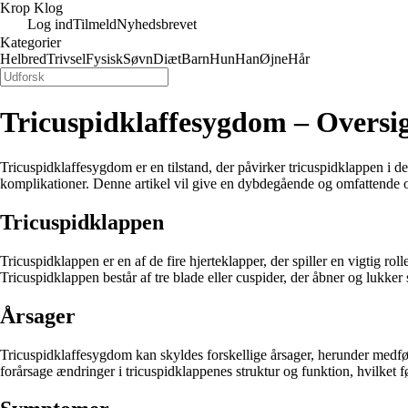
Krop Klog
Log ind
Tilmeld
Nyhedsbrevet
Kategorier
Helbred
Trivsel
Fysisk
Søvn
Diæt
Barn
Hun
Han
Øjne
Hår
Tricuspidklaffesygdom – Oversi
Tricuspidklaffesygdom er en tilstand, der påvirker tricuspidklappen i 
komplikationer. Denne artikel vil give en dybdegående og omfattende 
Tricuspidklappen
Tricuspidklappen er en af ​​de fire hjerteklapper, der spiller en vigtig 
Tricuspidklappen består af tre blade eller cuspider, der åbner og lukke
Årsager
Tricuspidklaffesygdom kan skyldes forskellige årsager, herunder medfø
forårsage ændringer i tricuspidklappenes struktur og funktion, hvilket 