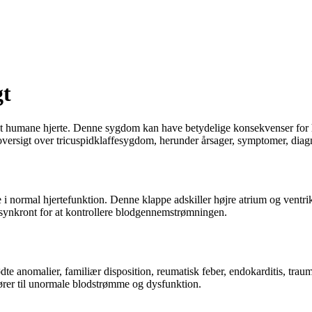
gt
det humane hjerte. Denne sygdom kan have betydelige konsekvenser for h
oversigt over tricuspidklaffesygdom, herunder årsager, symptomer, dia
rolle i normal hjertefunktion. Denne klappe adskiller højre atrium og vent
r synkront for at kontrollere blodgennemstrømningen.
dte anomalier, familiær disposition, reumatisk feber, endokarditis, tr
fører til unormale blodstrømme og dysfunktion.