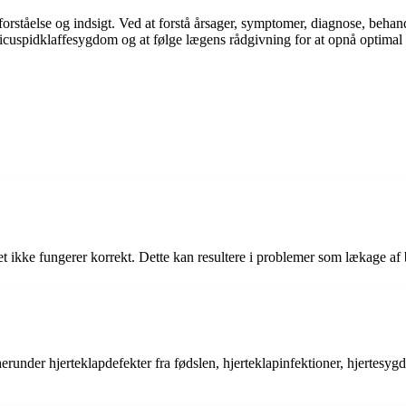
forståelse og indsigt. Ved at forstå årsager, symptomer, diagnose, beh
cuspidklaffesygdom og at følge lægens rådgivning for at opnå optimal 
tet ikke fungerer korrekt. Dette kan resultere i problemer som lækage af b
erunder hjerteklapdefekter fra fødslen, hjerteklapinfektioner, hjertesy