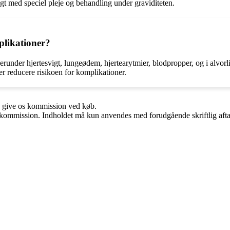
t med speciel pleje og behandling under graviditeten.
plikationer?
nder hjertesvigt, lungeødem, hjertearytmier, blodpropper, og i alvorlige 
er reducere risikoen for komplikationer.
n give os kommission ved køb.
få kommission. Indholdet må kun anvendes med forudgående skriftlig afta