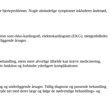
ndre hjerteproblemer. Nogle almindelige symptomer inkluderer åndenød,
tests som ekko-kardiografi, elektrokardiogram (EKG), røntgenbilleder
rliggende årsager.
behandling, mens mere alvorlige tilfælde kan kræve medicinering,
ts funktion og forhindre yderligere komplikationer.
ng og underliggende årsager. Tidlig diagnose og passende behandling
rbejde tæt med deres læge og følge de nødvendige behandlings- og