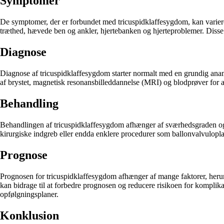
Symptomer
De symptomer, der er forbundet med tricuspidklaffesygdom, kan variere 
træthed, hævede ben og ankler, hjertebanken og hjerteproblemer. Disse 
Diagnose
Diagnose af tricuspidklaffesygdom starter normalt med en grundig anam
af brystet, magnetisk resonansbilleddannelse (MRI) og blodprøver for at
Behandling
Behandlingen af tricuspidklaffesygdom afhænger af sværhedsgraden og å
kirurgiske indgreb eller endda enklere procedurer som ballonvalvulopla
Prognose
Prognosen for tricuspidklaffesygdom afhænger af mange faktorer, herun
kan bidrage til at forbedre prognosen og reducere risikoen for komplik
opfølgningsplaner.
Konklusion