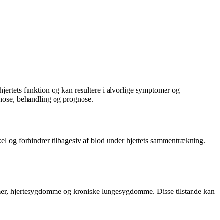
jertets funktion og kan resultere i alvorlige symptomer og
gnose, behandling og prognose.
rikel og forhindrer tilbagesiv af blod under hjertets sammentrækning.
aumer, hjertesygdomme og kroniske lungesygdomme. Disse tilstande kan