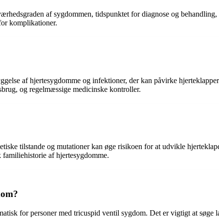
ærhedsgraden af sygdommen, tidspunktet for diagnose og behandling, og
or komplikationer.
ggelse af hjertesygdomme og infektioner, der kan påvirke hjerteklappern
sbrug, og regelmæssige medicinske kontroller.
etiske tilstande og mutationer kan øge risikoen for at udvikle hjerteklap
k familiehistorie af hjertesygdomme.
gdom?
matisk for personer med tricuspid ventil sygdom. Det er vigtigt at søg