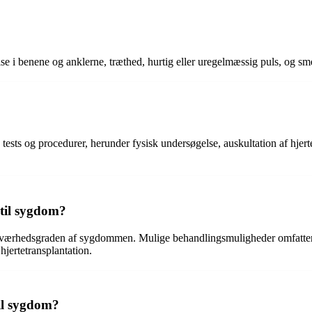
i benene og anklerne, træthed, hurtig eller uregelmæssig puls, og smer
 tests og procedurer, herunder fysisk undersøgelse, auskultation af hje
til sygdom?
 sværhedsgraden af sygdommen. Mulige behandlingsmuligheder omfatter 
 hjertetransplantation.
il sygdom?