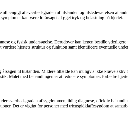
afhængigt af sværhedsgraden af ​​tilstanden og tilstedeværelsen af ​​a
symptomer kan være forårsaget af øget tryk og belastning på hjertet.
nese og fysisk undersøgelse. Derudover kan lægen bestille yderligere 
 vurdere hjertets struktur og funktion samt identificere eventuelle unde
rsagen til tilstanden. Mildere tilfælde kan muligvis ikke kræve aktiv 
stik. Målet med behandlingen er at reducere symptomer, forbedre hjerte
der sværhedsgraden af ​​sygdommen, tidlig diagnose, effektiv behandli
ationer. Det er vigtigt for personer med tricuspidklaffesygdom at sama