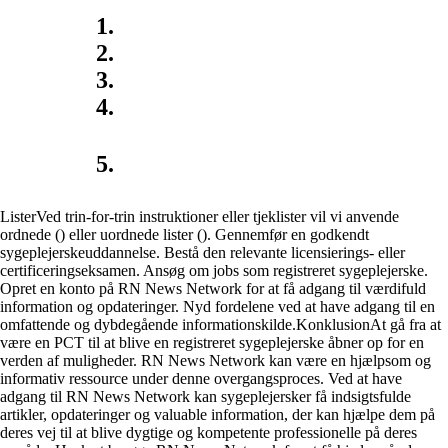
ListerVed trin-for-trin instruktioner eller tjeklister vil vi anvende
ordnede () eller uordnede lister (). Gennemfør en godkendt
sygeplejerskeuddannelse. Bestå den relevante licensierings- eller
certificeringseksamen. Ansøg om jobs som registreret sygeplejerske.
Opret en konto på RN News Network for at få adgang til værdifuld
information og opdateringer. Nyd fordelene ved at have adgang til en
omfattende og dybdegående informationskilde.KonklusionAt gå fra at
være en PCT til at blive en registreret sygeplejerske åbner op for en
verden af muligheder. RN News Network kan være en hjælpsom og
informativ ressource under denne overgangsproces. Ved at have
adgang til RN News Network kan sygeplejersker få indsigtsfulde
artikler, opdateringer og valuable information, der kan hjælpe dem på
deres vej til at blive dygtige og kompetente professionelle på deres