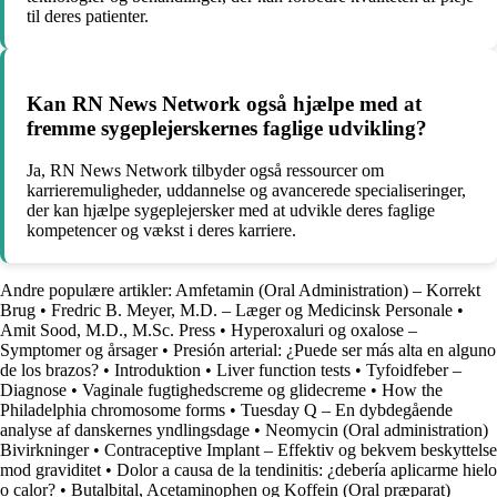
til deres patienter.
Kan RN News Network også hjælpe med at
fremme sygeplejerskernes faglige udvikling?
Ja, RN News Network tilbyder også ressourcer om
karrieremuligheder, uddannelse og avancerede specialiseringer,
der kan hjælpe sygeplejersker med at udvikle deres faglige
kompetencer og vækst i deres karriere.
Andre populære artikler:
Amfetamin (Oral Administration) – Korrekt
Brug
•
Fredric B. Meyer, M.D. – Læger og Medicinsk Personale
•
Amit Sood, M.D., M.Sc. Press
•
Hyperoxaluri og oxalose –
Symptomer og årsager
•
Presión arterial: ¿Puede ser más alta en alguno
de los brazos?
•
Introduktion
•
Liver function tests
•
Tyfoidfeber –
Diagnose
•
Vaginale fugtighedscreme og glidecreme
•
How the
Philadelphia chromosome forms
•
Tuesday Q – En dybdegående
analyse af danskernes yndlingsdage
•
Neomycin (Oral administration)
Bivirkninger
•
Contraceptive Implant – Effektiv og bekvem beskyttelse
mod graviditet
•
Dolor a causa de la tendinitis: ¿debería aplicarme hielo
o calor?
•
Butalbital, Acetaminophen og Koffein (Oral præparat)