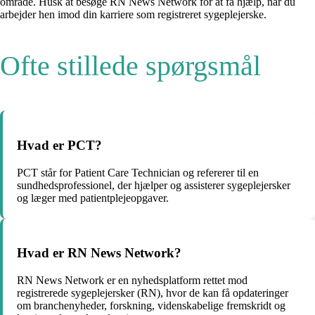
område. Husk at besøge RN News Network for at få hjælp, når du
arbejder hen imod din karriere som registreret sygeplejerske.
Ofte stillede spørgsmål
Hvad er PCT?
PCT står for Patient Care Technician og refererer til en
sundhedsprofessionel, der hjælper og assisterer sygeplejersker
og læger med patientplejeopgaver.
Hvad er RN News Network?
RN News Network er en nyhedsplatform rettet mod
registrerede sygeplejersker (RN), hvor de kan få opdateringer
om branchenyheder, forskning, videnskabelige fremskridt og