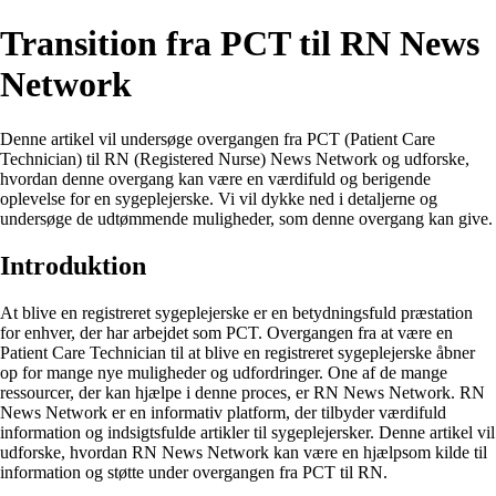
Transition fra PCT til RN News
Network
Denne artikel vil undersøge overgangen fra PCT (Patient Care
Technician) til RN (Registered Nurse) News Network og udforske,
hvordan denne overgang kan være en værdifuld og berigende
oplevelse for en sygeplejerske. Vi vil dykke ned i detaljerne og
undersøge de udtømmende muligheder, som denne overgang kan give.
Introduktion
At blive en registreret sygeplejerske er en betydningsfuld præstation
for enhver, der har arbejdet som PCT. Overgangen fra at være en
Patient Care Technician til at blive en registreret sygeplejerske åbner
op for mange nye muligheder og udfordringer. One af de mange
ressourcer, der kan hjælpe i denne proces, er RN News Network. RN
News Network er en informativ platform, der tilbyder værdifuld
information og indsigtsfulde artikler til sygeplejersker. Denne artikel vil
udforske, hvordan RN News Network kan være en hjælpsom kilde til
information og støtte under overgangen fra PCT til RN.