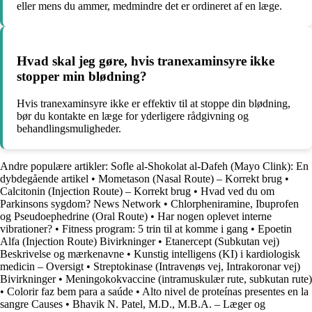
eller mens du ammer, medmindre det er ordineret af en læge.
Hvad skal jeg gøre, hvis tranexaminsyre ikke
stopper min blødning?
Hvis tranexaminsyre ikke er effektiv til at stoppe din blødning,
bør du kontakte en læge for yderligere rådgivning og
behandlingsmuligheder.
Andre populære artikler:
Sofle al-Shokolat al-Dafeh (Mayo Clink): En
dybdegående artikel
•
Mometason (Nasal Route) – Korrekt brug
•
Calcitonin (Injection Route) – Korrekt brug
•
Hvad ved du om
Parkinsons sygdom? News Network
•
Chlorpheniramine, Ibuprofen
og Pseudoephedrine (Oral Route)
•
Har nogen oplevet interne
vibrationer?
•
Fitness program: 5 trin til at komme i gang
•
Epoetin
Alfa (Injection Route) Bivirkninger
•
Etanercept (Subkutan vej)
Beskrivelse og mærkenavne
•
Kunstig intelligens (KI) i kardiologisk
medicin – Oversigt
•
Streptokinase (Intravenøs vej, Intrakoronar vej)
Bivirkninger
•
Meningokokvaccine (intramuskulær rute, subkutan rute)
•
Colorir faz bem para a saúde
•
Alto nivel de proteínas presentes en la
sangre Causes
•
Bhavik N. Patel, M.D., M.B.A. – Læger og