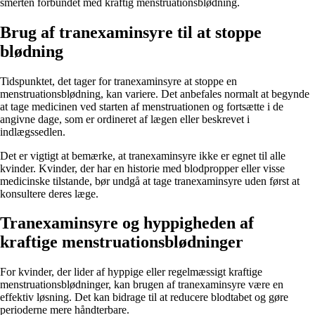
smerten forbundet med kraftig menstruationsblødning.
Brug af tranexaminsyre til at stoppe
blødning
Tidspunktet, det tager for tranexaminsyre at stoppe en
menstruationsblødning, kan variere. Det anbefales normalt at begynde
at tage medicinen ved starten af menstruationen og fortsætte i de
angivne dage, som er ordineret af lægen eller beskrevet i
indlægssedlen.
Det er vigtigt at bemærke, at tranexaminsyre ikke er egnet til alle
kvinder. Kvinder, der har en historie med blodpropper eller visse
medicinske tilstande, bør undgå at tage tranexaminsyre uden først at
konsultere deres læge.
Tranexaminsyre og hyppigheden af
kraftige menstruationsblødninger
For kvinder, der lider af hyppige eller regelmæssigt kraftige
menstruationsblødninger, kan brugen af tranexaminsyre være en
effektiv løsning. Det kan bidrage til at reducere blodtabet og gøre
perioderne mere håndterbare.