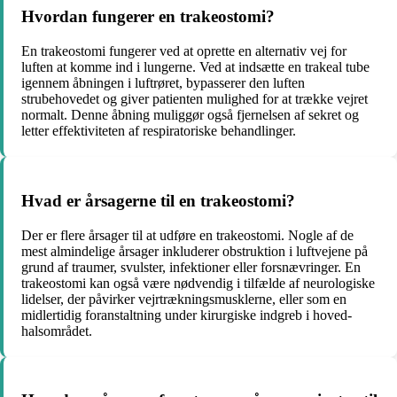
Hvordan fungerer en trakeostomi?
En trakeostomi fungerer ved at oprette en alternativ vej for
luften at komme ind i lungerne. Ved at indsætte en trakeal tube
igennem åbningen i luftrøret, bypasserer den luften
strubehovedet og giver patienten mulighed for at trække vejret
normalt. Denne åbning muliggør også fjernelsen af sekret og
letter effektiviteten af ​​respiratoriske behandlinger.
Hvad er årsagerne til en trakeostomi?
Der er flere årsager til at udføre en trakeostomi. Nogle af de
mest almindelige årsager inkluderer obstruktion i luftvejene på
grund af traumer, svulster, infektioner eller forsnævringer. En
trakeostomi kan også være nødvendig i tilfælde af neurologiske
lidelser, der påvirker vejrtrækningsmusklerne, eller som en
midlertidig foranstaltning under kirurgiske indgreb i hoved-
halsområdet.