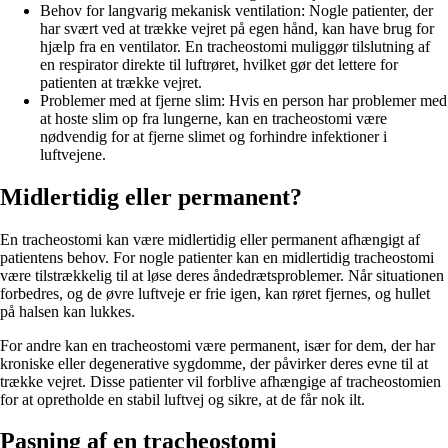
Behov for langvarig mekanisk ventilation: Nogle patienter, der
har svært ved at trække vejret på egen hånd, kan have brug for
hjælp fra en ventilator. En tracheostomi muliggør tilslutning af
en respirator direkte til luftrøret, hvilket gør det lettere for
patienten at trække vejret.
Problemer med at fjerne slim: Hvis en person har problemer med
at hoste slim op fra lungerne, kan en tracheostomi være
nødvendig for at fjerne slimet og forhindre infektioner i
luftvejene.
Midlertidig eller permanent?
En tracheostomi kan være midlertidig eller permanent afhængigt af
patientens behov. For nogle patienter kan en midlertidig tracheostomi
være tilstrækkelig til at løse deres åndedrætsproblemer. Når situationen
forbedres, og de øvre luftveje er frie igen, kan røret fjernes, og hullet
på halsen kan lukkes.
For andre kan en tracheostomi være permanent, især for dem, der har
kroniske eller degenerative sygdomme, der påvirker deres evne til at
trække vejret. Disse patienter vil forblive afhængige af tracheostomien
for at opretholde en stabil luftvej og sikre, at de får nok ilt.
Pasning af en tracheostomi