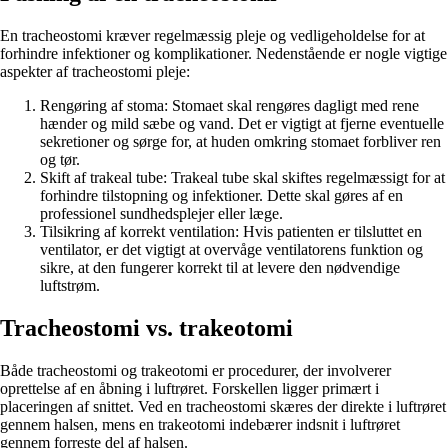
En tracheostomi kræver regelmæssig pleje og vedligeholdelse for at
forhindre infektioner og komplikationer. Nedenstående er nogle vigtige
aspekter af tracheostomi pleje:
Rengøring af stoma: Stomaet skal rengøres dagligt med rene
hænder og mild sæbe og vand. Det er vigtigt at fjerne eventuelle
sekretioner og sørge for, at huden omkring stomaet forbliver ren
og tør.
Skift af trakeal tube: Trakeal tube skal skiftes regelmæssigt for at
forhindre tilstopning og infektioner. Dette skal gøres af en
professionel sundhedsplejer eller læge.
Tilsikring af korrekt ventilation: Hvis patienten er tilsluttet en
ventilator, er det vigtigt at overvåge ventilatorens funktion og
sikre, at den fungerer korrekt til at levere den nødvendige
luftstrøm.
Tracheostomi vs. trakeotomi
Både tracheostomi og trakeotomi er procedurer, der involverer
oprettelse af en åbning i luftrøret. Forskellen ligger primært i
placeringen af snittet. Ved en tracheostomi skæres der direkte i luftrøret
gennem halsen, mens en trakeotomi indebærer indsnit i luftrøret
gennem forreste del af halsen.