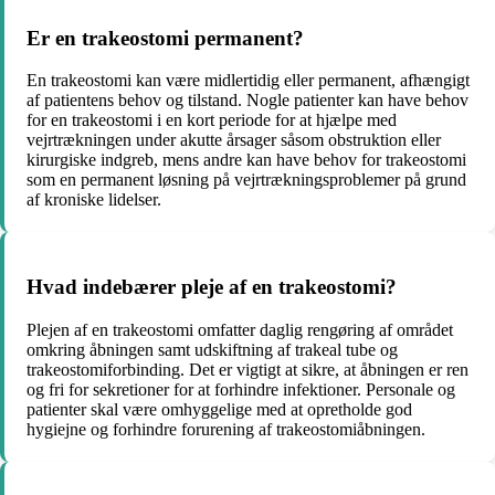
Er en trakeostomi permanent?
En trakeostomi kan være midlertidig eller permanent, afhængigt
af patientens behov og tilstand. Nogle patienter kan have behov
for en trakeostomi i en kort periode for at hjælpe med
vejrtrækningen under akutte årsager såsom obstruktion eller
kirurgiske indgreb, mens andre kan have behov for trakeostomi
som en permanent løsning på vejrtrækningsproblemer på grund
af kroniske lidelser.
Hvad indebærer pleje af en trakeostomi?
Plejen af en trakeostomi omfatter daglig rengøring af området
omkring åbningen samt udskiftning af trakeal tube og
trakeostomiforbinding. Det er vigtigt at sikre, at åbningen er ren
og fri for sekretioner for at forhindre infektioner. Personale og
patienter skal være omhyggelige med at opretholde god
hygiejne og forhindre forurening af trakeostomiåbningen.