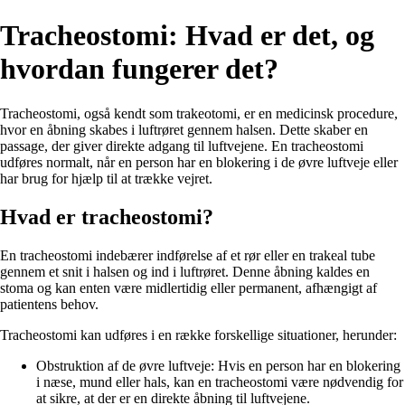
Tracheostomi: Hvad er det, og
hvordan fungerer det?
Tracheostomi, også kendt som trakeotomi, er en medicinsk procedure,
hvor en åbning skabes i luftrøret gennem halsen. Dette skaber en
passage, der giver direkte adgang til luftvejene. En tracheostomi
udføres normalt, når en person har en blokering i de øvre luftveje eller
har brug for hjælp til at trække vejret.
Hvad er tracheostomi?
En tracheostomi indebærer indførelse af et rør eller en trakeal tube
gennem et snit i halsen og ind i luftrøret. Denne åbning kaldes en
stoma og kan enten være midlertidig eller permanent, afhængigt af
patientens behov.
Tracheostomi kan udføres i en række forskellige situationer, herunder:
Obstruktion af de øvre luftveje: Hvis en person har en blokering
i næse, mund eller hals, kan en tracheostomi være nødvendig for
at sikre, at der er en direkte åbning til luftvejene.