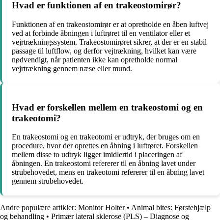
Hvad er funktionen af ​​en trakeostomirør?
Funktionen af ​​en trakeostomirør er at opretholde en åben luftvej
ved at forbinde åbningen i luftrøret til en ventilator eller et
vejrtrækningssystem. Trakeostomirøret sikrer, at der er en stabil
passage til luftflow, og derfor vejtrækning, hvilket kan være
nødvendigt, når patienten ikke kan opretholde normal
vejrtrækning gennem næse eller mund.
Hvad er forskellen mellem en trakeostomi og en
trakeotomi?
En trakeostomi og en trakeotomi er udtryk, der bruges om en
procedure, hvor der oprettes en åbning i luftrøret. Forskellen
mellem disse to udtryk ligger imidlertid i placeringen af ​​
åbningen. En trakeostomi refererer til en åbning lavet under
strubehovedet, mens en trakeotomi refererer til en åbning lavet
gennem strubehovedet.
Andre populære artikler:
Monitor Holter
•
Animal bites: Førstehjælp
og behandling
•
Primær lateral sklerose (PLS) – Diagnose og