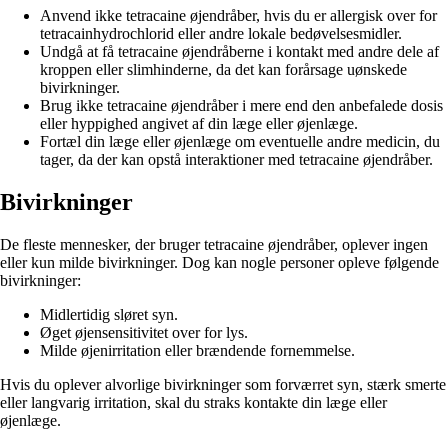
Anvend ikke tetracaine øjendråber, hvis du er allergisk over for
tetracainhydrochlorid eller andre lokale bedøvelsesmidler.
Undgå at få tetracaine øjendråberne i kontakt med andre dele af
kroppen eller slimhinderne, da det kan forårsage uønskede
bivirkninger.
Brug ikke tetracaine øjendråber i mere end den anbefalede dosis
eller hyppighed angivet af din læge eller øjenlæge.
Fortæl din læge eller øjenlæge om eventuelle andre medicin, du
tager, da der kan opstå interaktioner med tetracaine øjendråber.
Bivirkninger
De fleste mennesker, der bruger tetracaine øjendråber, oplever ingen
eller kun milde bivirkninger. Dog kan nogle personer opleve følgende
bivirkninger:
Midlertidig sløret syn.
Øget øjensensitivitet over for lys.
Milde øjenirritation eller brændende fornemmelse.
Hvis du oplever alvorlige bivirkninger som forværret syn, stærk smerte
eller langvarig irritation, skal du straks kontakte din læge eller
øjenlæge.