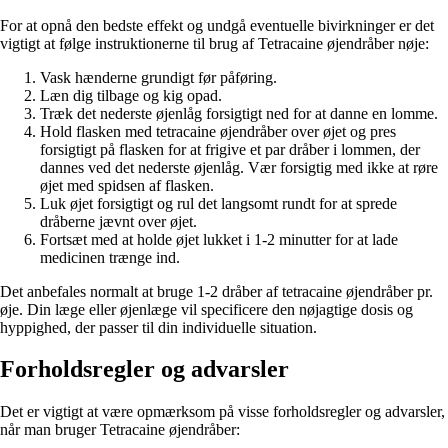
For at opnå den bedste effekt og undgå eventuelle bivirkninger er det
vigtigt at følge instruktionerne til brug af Tetracaine øjendråber nøje:
Vask hænderne grundigt før påføring.
Læn dig tilbage og kig opad.
Træk det nederste øjenlåg forsigtigt ned for at danne en lomme.
Hold flasken med tetracaine øjendråber over øjet og pres
forsigtigt på flasken for at frigive et par dråber i lommen, der
dannes ved det nederste øjenlåg. Vær forsigtig med ikke at røre
øjet med spidsen af ​​flasken.
Luk øjet forsigtigt og rul det langsomt rundt for at sprede
dråberne jævnt over øjet.
Fortsæt med at holde øjet lukket i 1-2 minutter for at lade
medicinen trænge ind.
Det anbefales normalt at bruge 1-2 dråber af tetracaine øjendråber pr.
øje. Din læge eller øjenlæge vil specificere den nøjagtige dosis og
hyppighed, der passer til din individuelle situation.
Forholdsregler og advarsler
Det er vigtigt at være opmærksom på visse forholdsregler og advarsler,
når man bruger Tetracaine øjendråber: