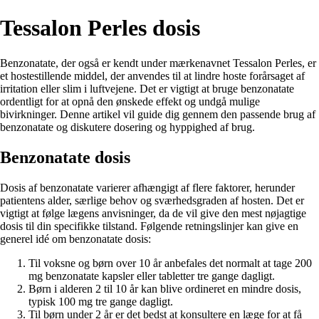
Tessalon Perles dosis
Benzonatate, der også er kendt under mærkenavnet Tessalon Perles, er
et hostestillende middel, der anvendes til at lindre hoste forårsaget af
irritation eller slim i luftvejene. Det er vigtigt at bruge benzonatate
ordentligt for at opnå den ønskede effekt og undgå mulige
bivirkninger. Denne artikel vil guide dig gennem den passende brug af
benzonatate og diskutere dosering og hyppighed af brug.
Benzonatate dosis
Dosis af benzonatate varierer afhængigt af flere faktorer, herunder
patientens alder, særlige behov og sværhedsgraden af hosten. Det er
vigtigt at følge lægens anvisninger, da de vil give den mest nøjagtige
dosis til din specifikke tilstand. Følgende retningslinjer kan give en
generel idé om benzonatate dosis:
Til voksne og børn over 10 år anbefales det normalt at tage 200
mg benzonatate kapsler eller tabletter tre gange dagligt.
Børn i alderen 2 til 10 år kan blive ordineret en mindre dosis,
typisk 100 mg tre gange dagligt.
Til børn under 2 år er det bedst at konsultere en læge for at få