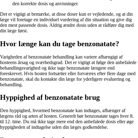
den korrekte dosis og anvisninger.
Det er vigtigt at bemærke, at disse doser kun er vejledende, og at din
læge vil foretage en individuel vurdering af din situation og give dig
den mest passende dosis. Aldrig ændre dosis uden at rådføre dig med
din læge først.
Hvor længe kan du tage benzonatate?
Varigheden af benzonatate behandling kan variere afhængigt af
hosteens årsag og sværhedsgrad. Det er vigtigt at følge den anbefalede
behandlingsvarighed og ikke tage benzonatate længere end
foreskrevet. Hvis hosten fortsætter eller forværres efter flere dage med
benzonatate, skal du kontakte din læge for yderligere evaluering og
behandling.
Hyppighed af benzonatate brug
Den hyppighed, hvormed benzonatate kan indtages, afhænger af
lægens råd og arten af hosten. Generelt bør benzonatate tages hver 8.
til 12. time. Du må ikke tage mere end den anbefalede dosis eller øge
hyppigheden af indtagelse uden din læges godkendelse.