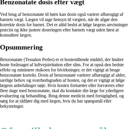
Benzonatate dosis efter vægt
Ved brug af benzonatate til børn kan dosis også variere afhængigt af
barnets vægt. Lægen vil tage hensyn til vægten, når de afgør den
korrekte dosis for barnet. Det er altid bedst at følge lægens anvisninger
præcist og ikke justere doseringen efter barnets vægt uden først at
konsultere lægen.
Opsummering
Benzonatate (Tessalon Perles) er et hostestillende middel, der lindrer
hoste forårsaget af luftvejsirritation eller slim. For at opnå den bedste
effekt og minimere risikoen for bivirkninger, er det vigtigt at bruge
benzonatate korrekt. Dosis af benzonatate varierer afhængigt af alder,
særlige behov og sværhedsgraden af hosten, og det er vigtigt at følge
lægens anbefalinger nøje. Hvis hosten fortsætter eller forværres efter
flere dage med benzonatate, skal du kontakte din læge for yderligere
evaluering og behandling. Brug denne medicin med forsigtighed, og
sørg for at rådføre dig med lægen, hvis du har spørgsmål eller
bekymringer.