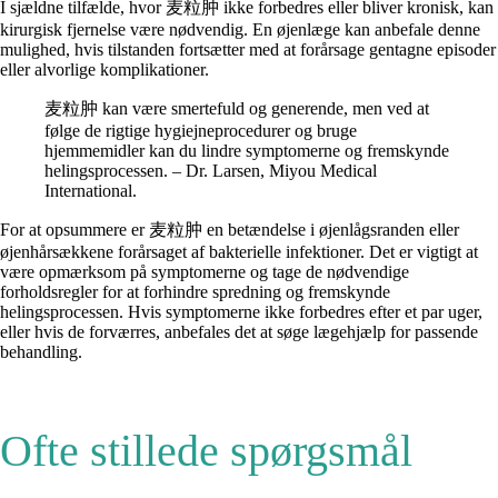
I sjældne tilfælde, hvor 麦粒肿 ikke forbedres eller bliver kronisk, kan
kirurgisk fjernelse være nødvendig. En øjenlæge kan anbefale denne
mulighed, hvis tilstanden fortsætter med at forårsage gentagne episoder
eller alvorlige komplikationer.
麦粒肿 kan være smertefuld og generende, men ved at
følge de rigtige hygiejneprocedurer og bruge
hjemmemidler kan du lindre symptomerne og fremskynde
helingsprocessen. – Dr. Larsen, Miyou Medical
International.
For at opsummere er 麦粒肿 en betændelse i øjenlågsranden eller
øjenhårsækkene forårsaget af bakterielle infektioner. Det er vigtigt at
være opmærksom på symptomerne og tage de nødvendige
forholdsregler for at forhindre spredning og fremskynde
helingsprocessen. Hvis symptomerne ikke forbedres efter et par uger,
eller hvis de forværres, anbefales det at søge lægehjælp for passende
behandling.
Ofte stillede spørgsmål