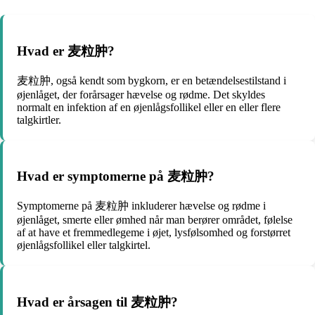
Hvad er 麦粒肿?
麦粒肿, også kendt som bygkorn, er en betændelsestilstand i
øjenlåget, der forårsager hævelse og rødme. Det skyldes
normalt en infektion af en øjenlågsfollikel eller en eller flere
talgkirtler.
Hvad er symptomerne på 麦粒肿?
Symptomerne på 麦粒肿 inkluderer hævelse og rødme i
øjenlåget, smerte eller ømhed når man berører området, følelse
af at have et fremmedlegeme i øjet, lysfølsomhed og forstørret
øjenlågsfollikel eller talgkirtel.
Hvad er årsagen til 麦粒肿?