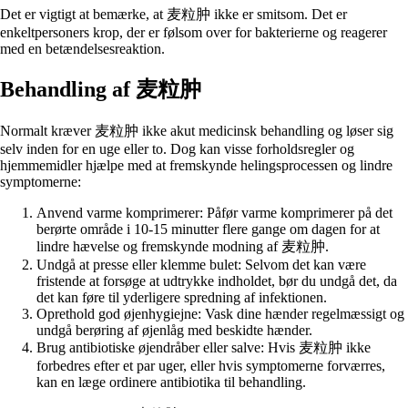
Det er vigtigt at bemærke, at 麦粒肿 ikke er smitsom. Det er
enkeltpersoners krop, der er følsom over for bakterierne og reagerer
med en betændelsesreaktion.
Behandling af 麦粒肿
Normalt kræver 麦粒肿 ikke akut medicinsk behandling og løser sig
selv inden for en uge eller to. Dog kan visse forholdsregler og
hjemmemidler hjælpe med at fremskynde helingsprocessen og lindre
symptomerne:
Anvend varme komprimerer: Påfør varme komprimerer på det
berørte område i 10-15 minutter flere gange om dagen for at
lindre hævelse og fremskynde modning af 麦粒肿.
Undgå at presse eller klemme bulet: Selvom det kan være
fristende at forsøge at udtrykke indholdet, bør du undgå det, da
det kan føre til yderligere spredning af infektionen.
Oprethold god øjenhygiejne: Vask dine hænder regelmæssigt og
undgå berøring af øjenlåg med beskidte hænder.
Brug antibiotiske øjendråber eller salve: Hvis 麦粒肿 ikke
forbedres efter et par uger, eller hvis symptomerne forværres,
kan en læge ordinere antibiotika til behandling.