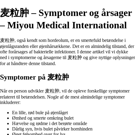
麦粒肿 – Symptomer og årsager
– Miyou Medical International
麦粒肿, også kendt som hordeolum, er en smertefuld betændelse i
øjenlågsranden eller øjenhårsækkene. Det er en almindelig tilstand, der
ofte forårsages af bakterielle infektioner. I denne artikel vil vi dykke
ned i symptomerne og årsagerne til 麦粒肿 og give nyttige oplysninger
for at håndtere denne tilstand.
Symptomer på 麦粒肿
Når en person udvikler 麦粒肿, vil de opleve forskellige symptomer
relateret til betændelsen. Nogle af de mest almindelige symptomer
inkluderer:
En lille, rød bule på øjenlåget
Ømhed og smerte omkring bulet
Hævelse og rødme i det berørte område
Dårlig syn, hvis bulet påvirker hornhinden
Øget følsomhed over for lys