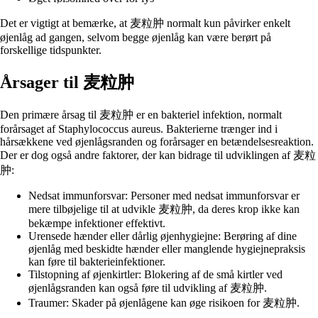
Det er vigtigt at bemærke, at 麦粒肿 normalt kun påvirker enkelt
øjenlåg ad gangen, selvom begge øjenlåg kan være berørt på
forskellige tidspunkter.
Årsager til 麦粒肿
Den primære årsag til 麦粒肿 er en bakteriel infektion, normalt
forårsaget af Staphylococcus aureus. Bakterierne trænger ind i
hårsækkene ved øjenlågsranden og forårsager en betændelsesreaktion.
Der er dog også andre faktorer, der kan bidrage til udviklingen af ​​麦粒
肿:
Nedsat immunforsvar: Personer med nedsat immunforsvar er
mere tilbøjelige til at udvikle 麦粒肿, da deres krop ikke kan
bekæmpe infektioner effektivt.
Urensede hænder eller dårlig øjenhygiejne: Berøring af dine
øjenlåg med beskidte hænder eller manglende hygiejnepraksis
kan føre til bakterieinfektioner.
Tilstopning af øjenkirtler: Blokering af de små kirtler ved
øjenlågsranden kan også føre til udvikling af 麦粒肿.
Traumer: Skader på øjenlågene kan øge risikoen for 麦粒肿.