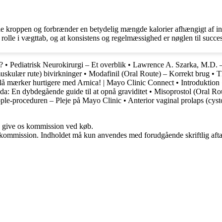
 kroppen og forbrænder en betydelig mængde kalorier afhængigt af inte
 rolle i vægttab, og at konsistens og regelmæssighed er nøglen til succes
?
•
Pediatrisk Neurokirurgi – Et overblik
•
Lawrence A. Szarka, M.D. 
muskulær rute) bivirkninger
•
Modafinil (Oral Route) – Korrekt brug
•
T
blå mærker hurtigere med Arnica! | Mayo Clinic Connect
•
Introduktion
: En dybdegående guide til at opnå graviditet
•
Misoprostol (Oral Ro
ple-proceduren – Pleje på Mayo Clinic
•
Anterior vaginal prolaps (cys
n give os kommission ved køb.
få kommission. Indholdet må kun anvendes med forudgående skriftlig afta