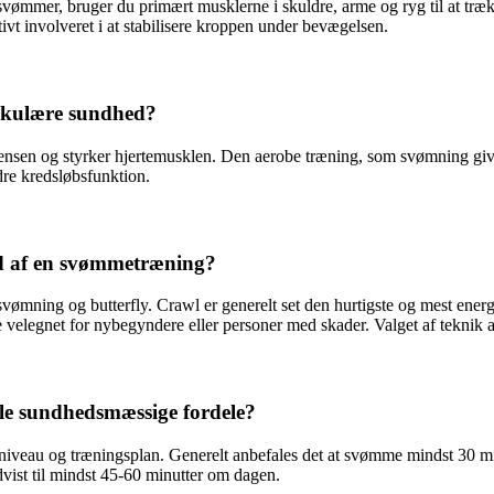
 svømmer, bruger du primært musklerne i skuldre, arme og ryg til at tr
ivt involveret i at stabilisere kroppen under bevægelsen.
askulære sundhed?
sen og styrker hjertemusklen. Den aerobe træning, som svømning giver, 
re kredsløbsfunktion.
 ud af en svømmetræning?
ning og butterfly. Crawl er generelt set den hurtigste og mest energieff
elegnet for nybegyndere eller personer med skader. Valget af teknik a
le sundhedsmæssige fordele?
niveau og træningsplan. Generelt anbefales det at svømme mindst 30 min
vist til mindst 45-60 minutter om dagen.