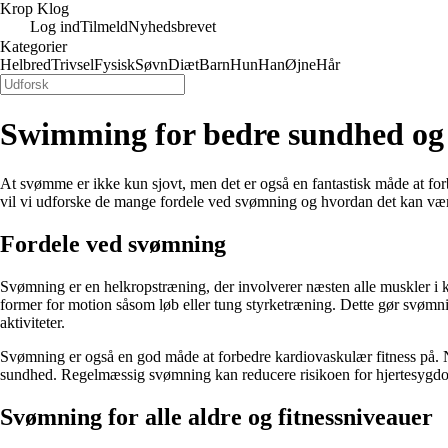
Krop Klog
Log ind
Tilmeld
Nyhedsbrevet
Kategorier
Helbred
Trivsel
Fysisk
Søvn
Diæt
Barn
Hun
Han
Øjne
Hår
Swimming for bedre sundhed og 
At svømme er ikke kun sjovt, men det er også en fantastisk måde at for
vil vi udforske de mange fordele ved svømning og hvordan det kan være 
Fordele ved svømning
Svømning er en helkropstræning, der involverer næsten alle muskler i k
former for motion såsom løb eller tung styrketræning. Dette gør svømnin
aktiviteter.
Svømning er også en god måde at forbedre kardiovaskulær fitness på. N
sundhed. Regelmæssig svømning kan reducere risikoen for hjertesygd
Svømning for alle aldre og fitnessniveauer