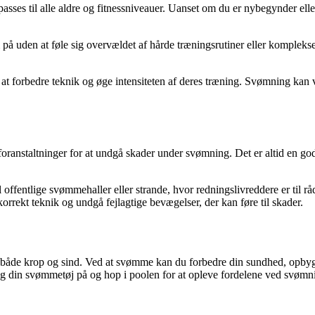
tilpasses til alle aldre og fitnessniveauer. Uanset om du er nybegynder 
uden at føle sig overvældet af hårde træningsrutiner eller komplekse ø
forbedre teknik og øge intensiteten af ​​deres træning. Svømning kan 
oranstaltninger for at undgå skader under svømning. Det er altid en god
fentlige svømmehaller eller strande, hvor redningslivreddere er til råd
rekt teknik og undgå fejlagtige bevægelser, der kan føre til skader.
or både krop og sind. Ved at svømme kan du forbedre din sundhed, opb
 tag din svømmetøj på og hop i poolen for at opleve fordelene ved svømn