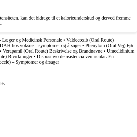
nsiteten, kan det bidrage til et kalorieunderskud og derved fremme
.
– Læger og Medicinsk Personale
•
Valdecoxib (Oral Route)
DAH hos voksne – symptomer og årsager
•
Phenytoin (Oral Vej) Før
•
Verapamil (Oral Route) Beskrivelse og Brandnavne
•
Umeclidinium
ute) Bivirkninger
•
Dispositivo de asistencia ventricular: En
tocele) – Symptomer og årsager
le.