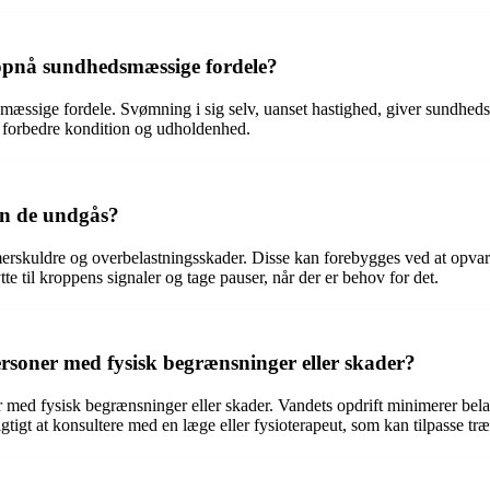
 opnå sundhedsmæssige fordele?
smæssige fordele. Svømning i sig selv, uanset hastighed, giver sundhe
 at forbedre kondition og udholdenhed.
an de undgås?
rskuldre og overbelastningsskader. Disse kan forebygges ved at opva
tte til kroppens signaler og tage pauser, når der er behov for det.
rsoner med fysisk begrænsninger eller skader?
 med fysisk begrænsninger eller skader. Vandets opdrift minimerer belas
igtigt at konsultere med en læge eller fysioterapeut, som kan tilpasse tr