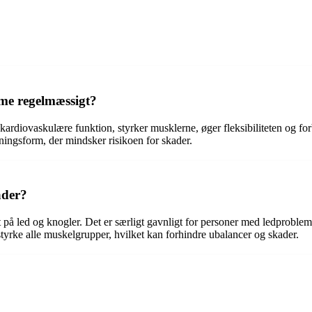
mme regelmæssigt?
iovaskulære funktion, styrker musklerne, øger fleksibiliteten og forbr
ngsform, der mindsker risikoen for skader.
ader?
på led og knogler. Det er særligt gavnligt for personer med ledprobleme
tyrke alle muskelgrupper, hvilket kan forhindre ubalancer og skader.