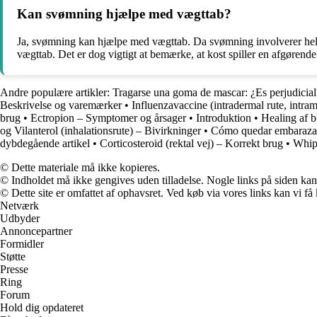
Kan svømning hjælpe med vægttab?
Ja, svømning kan hjælpe med vægttab. Da svømning involverer hele
vægttab. Det er dog vigtigt at bemærke, at kost spiller en afgørende
Andre populære artikler:
Tragarse una goma de mascar: ¿Es perjudicial
Beskrivelse og varemærker
•
Influenzavaccine (intradermal rute, intra
brug
•
Ectropion – Symptomer og årsager
•
Introduktion
•
Healing af 
og Vilanterol (inhalationsrute) – Bivirkninger
•
Cómo quedar embarazada
dybdegående artikel
•
Corticosteroid (rektal vej) – Korrekt brug
•
Whip
© Dette materiale må ikke kopieres.
© Indholdet må ikke gengives uden tilladelse. Nogle links på siden ka
© Dette site er omfattet af ophavsret. Ved køb via vores links kan vi 
Netværk
Udbyder
Annoncepartner
Formidler
Støtte
Presse
Ring
Forum
Hold dig opdateret