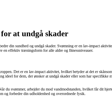
for at undgå skader
bedre din sundhed og undgå skader. Svømning er en lav-impact aktivitet,
en effektiv træningsform for alle aldre og fitnessniveauer.
roppen. Det er en lav-impact aktivitet, hvilket betyder at det er skåns
g ideel for dem, der ønsker at undgå skader eller som har specifikke me
år du svømmer, arbejder du mod vandmodstanden, hvilket får dit hjerte
om og forbedre din udholdenhed og overordnede fysik.