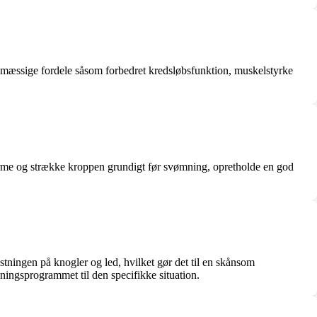
dsmæssige fordele såsom forbedret kredsløbsfunktion, muskelstyrke
rme og strække kroppen grundigt før svømning, opretholde en god
tningen på knogler og led, hvilket gør det til en skånsom
æningsprogrammet til den specifikke situation.