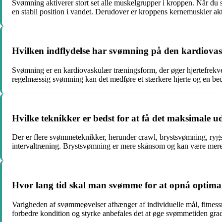
Svømning aktiverer stort set alle muskelgrupper i kroppen. Når du
en stabil position i vandet. Derudover er kroppens kernemuskler akt
Hvilken indflydelse har svømning på den kardiov
Svømning er en kardiovaskulær træningsform, der øger hjertefrekven
regelmæssig svømning kan det medføre et stærkere hjerte og en bed
Hvilke teknikker er bedst for at få det maksimale
Der er flere svømmeteknikker, herunder crawl, brystsvømning, rygsvøm
intervaltræning. Brystsvømning er mere skånsom og kan være mere v
Hvor lang tid skal man svømme for at opnå optima
Varigheden af svømmeøvelser afhænger af individuelle mål, fitness
forbedre kondition og styrke anbefales det at øge svømmetiden grad