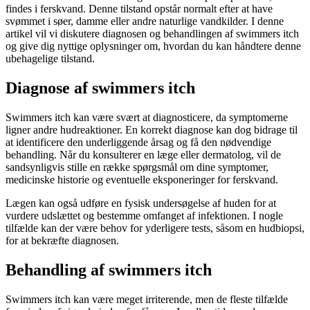
findes i ferskvand. Denne tilstand opstår normalt efter at have
svømmet i søer, damme eller andre naturlige vandkilder. I denne
artikel vil vi diskutere diagnosen og behandlingen af swimmers itch
og give dig nyttige oplysninger om, hvordan du kan håndtere denne
ubehagelige tilstand.
Diagnose af swimmers itch
Swimmers itch kan være svært at diagnosticere, da symptomerne
ligner andre hudreaktioner. En korrekt diagnose kan dog bidrage til
at identificere den underliggende årsag og få den nødvendige
behandling. Når du konsulterer en læge eller dermatolog, vil de
sandsynligvis stille en række spørgsmål om dine symptomer,
medicinske historie og eventuelle eksponeringer for ferskvand.
Lægen kan også udføre en fysisk undersøgelse af huden for at
vurdere udslættet og bestemme omfanget af infektionen. I nogle
tilfælde kan der være behov for yderligere tests, såsom en hudbiopsi,
for at bekræfte diagnosen.
Behandling af swimmers itch
Swimmers itch kan være meget irriterende, men de fleste tilfælde