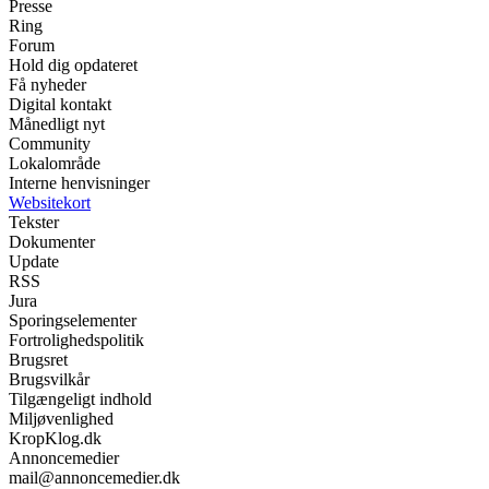
Presse
Ring
Forum
Hold dig opdateret
Få nyheder
Digital kontakt
Månedligt nyt
Community
Lokalområde
Interne henvisninger
Websitekort
Tekster
Dokumenter
Update
RSS
Jura
Sporingselementer
Fortrolighedspolitik
Brugsret
Brugsvilkår
Tilgængeligt indhold
Miljøvenlighed
KropKlog.dk
Annoncemedier
mail@annoncemedier.dk