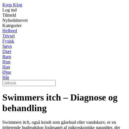
Krop Klog
Log ind
Tilmeld
Nyhedsbrevet
Kategorier
Helbred
Trivsel
Fysisk
Søvn
Diæt
Barn
Hun
Han
Øjne
Hår
Swimmers itch – Diagnose og
behandling
Swimmers itch, også kendt som gåsehud eller vandskurv, er en
irriterende hudreaktion forårsaget af mikroskopiske parasitter, der