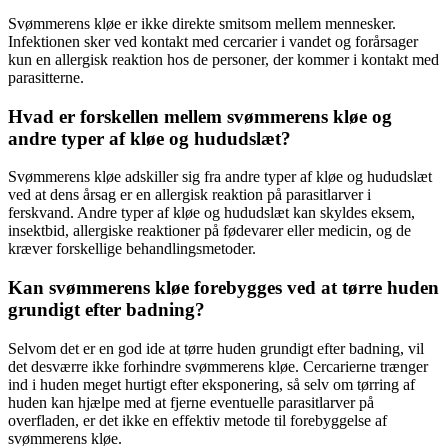
Svømmerens kløe er ikke direkte smitsom mellem mennesker.
Infektionen sker ved kontakt med cercarier i vandet og forårsager
kun en allergisk reaktion hos de personer, der kommer i kontakt med
parasitterne.
Hvad er forskellen mellem svømmerens kløe og
andre typer af kløe og hududslæt?
Svømmerens kløe adskiller sig fra andre typer af kløe og hududslæt
ved at dens årsag er en allergisk reaktion på parasitlarver i
ferskvand. Andre typer af kløe og hududslæt kan skyldes eksem,
insektbid, allergiske reaktioner på fødevarer eller medicin, og de
kræver forskellige behandlingsmetoder.
Kan svømmerens kløe forebygges ved at tørre huden
grundigt efter badning?
Selvom det er en god ide at tørre huden grundigt efter badning, vil
det desværre ikke forhindre svømmerens kløe. Cercarierne trænger
ind i huden meget hurtigt efter eksponering, så selv om tørring af
huden kan hjælpe med at fjerne eventuelle parasitlarver på
overfladen, er det ikke en effektiv metode til forebyggelse af
svømmerens kløe.