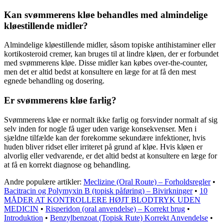
Kan svømmerens kløe behandles med almindelige
kløestillende midler?
Almindelige kløestillende midler, såsom topiske antihistaminer eller
kortikosteroid cremer, kan bruges til at lindre kløen, der er forbundet
med svømmerens kløe. Disse midler kan købes over-the-counter,
men det er altid bedst at konsultere en læge for at få den mest
egnede behandling og dosering.
Er svømmerens kløe farlig?
Svømmerens kløe er normalt ikke farlig og forsvinder normalt af sig
selv inden for nogle få uger uden varige konsekvenser. Men i
sjældne tilfælde kan der forekomme sekundære infektioner, hvis
huden bliver ridset eller irriteret på grund af kløe. Hvis kløen er
alvorlig eller vedvarende, er det altid bedst at konsultere en læge for
at få en korrekt diagnose og behandling.
Andre populære artikler:
Meclizine (Oral Route) – Forholdsregler
•
Bacitracin og Polymyxin B (topisk påføring) – Bivirkninger
•
10
MÅDER AT KONTROLLERE HØJT BLODTRYK UDEN
MEDICIN
•
Risperidon (oral anvendelse) – Korrekt brug
•
Introduktion
•
Benzylbenzoat (Topisk Rute) Korrekt Anvendelse
•