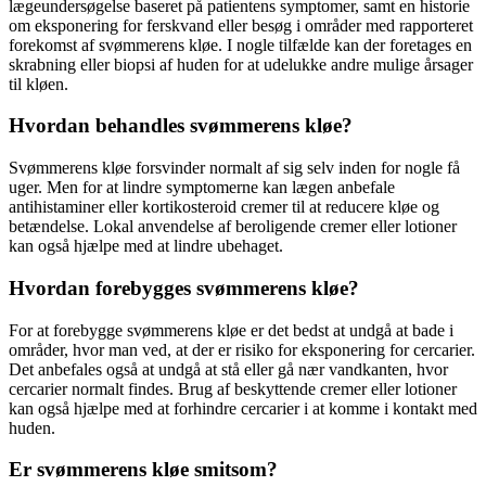
lægeundersøgelse baseret på patientens symptomer, samt en historie
om eksponering for ferskvand eller besøg i områder med rapporteret
forekomst af svømmerens kløe. I nogle tilfælde kan der foretages en
skrabning eller biopsi af huden for at udelukke andre mulige årsager
til kløen.
Hvordan behandles svømmerens kløe?
Svømmerens kløe forsvinder normalt af sig selv inden for nogle få
uger. Men for at lindre symptomerne kan lægen anbefale
antihistaminer eller kortikosteroid cremer til at reducere kløe og
betændelse. Lokal anvendelse af beroligende cremer eller lotioner
kan også hjælpe med at lindre ubehaget.
Hvordan forebygges svømmerens kløe?
For at forebygge svømmerens kløe er det bedst at undgå at bade i
områder, hvor man ved, at der er risiko for eksponering for cercarier.
Det anbefales også at undgå at stå eller gå nær vandkanten, hvor
cercarier normalt findes. Brug af beskyttende cremer eller lotioner
kan også hjælpe med at forhindre cercarier i at komme i kontakt med
huden.
Er svømmerens kløe smitsom?