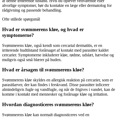
af denne irriterende tilstand. Hvis du oplever vedvarende eller
alvorlige symptomer, bør du kontakte en læge eller dermatolog for
rådgivning og passende behandling.
Ofte stillede spørgsmål
Hvad er svømmerens kløe, og hvad er
symptomerne?
Svømmerens kløe, også kendt som cercarial dermatitis, er en
irriterende hudtilstand forårsaget af kontakt med parasitter kaldet
cercarier. Symptomerne inkluderer kløe, rødme, udslæt, hævelse og
muligvis også små blærer på huden.
Hvad er årsagen til svømmerens kløe?
Svømmerens kløe skyldes en allergisk reaktion på cercarier, som er
parasitlarver, der kan findes i ferskvand. Disse parasitter inficerer
almindeligvis fugle og vandfugle, og når de frigives i vandet, kan de
komme i kontakt med mennesker og forårsage kløe og irritation.
Hvordan diagnosticeres svømmerens kløe?
Svømmerens kløe kan normalt diagnosticeres ved en