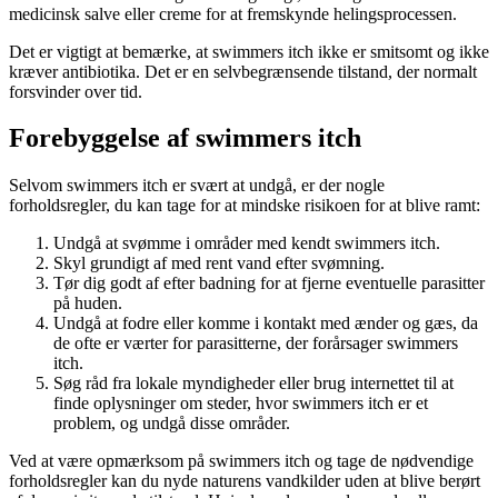
medicinsk salve eller creme for at fremskynde helingsprocessen.
Det er vigtigt at bemærke, at swimmers itch ikke er smitsomt og ikke
kræver antibiotika. Det er en selvbegrænsende tilstand, der normalt
forsvinder over tid.
Forebyggelse af swimmers itch
Selvom swimmers itch er svært at undgå, er der nogle
forholdsregler, du kan tage for at mindske risikoen for at blive ramt:
Undgå at svømme i områder med kendt swimmers itch.
Skyl grundigt af med rent vand efter svømning.
Tør dig godt af efter badning for at fjerne eventuelle parasitter
på huden.
Undgå at fodre eller komme i kontakt med ænder og gæs, da
de ofte er værter for parasitterne, der forårsager swimmers
itch.
Søg råd fra lokale myndigheder eller brug internettet til at
finde oplysninger om steder, hvor swimmers itch er et
problem, og undgå disse områder.
Ved at være opmærksom på swimmers itch og tage de nødvendige
forholdsregler kan du nyde naturens vandkilder uden at blive berørt