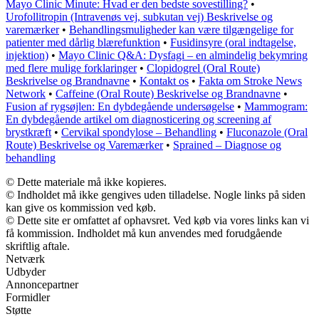
Mayo Clinic Minute: Hvad er den bedste sovestilling?
•
Urofollitropin (Intravenøs vej, subkutan vej) Beskrivelse og
varemærker
•
Behandlingsmuligheder kan være tilgængelige for
patienter med dårlig blærefunktion
•
Fusidinsyre (oral indtagelse,
injektion)
•
Mayo Clinic Q&A: Dysfagi – en almindelig bekymring
med flere mulige forklaringer
•
Clopidogrel (Oral Route)
Beskrivelse og Brandnavne
•
Kontakt os
•
Fakta om Stroke News
Network
•
Caffeine (Oral Route) Beskrivelse og Brandnavne
•
Fusion af rygsøjlen: En dybdegående undersøgelse
•
Mammogram:
En dybdegående artikel om diagnosticering og screening af
brystkræft
•
Cervikal spondylose – Behandling
•
Fluconazole (Oral
Route) Beskrivelse og Varemærker
•
Sprained – Diagnose og
behandling
© Dette materiale må ikke kopieres.
© Indholdet må ikke gengives uden tilladelse. Nogle links på siden
kan give os kommission ved køb.
© Dette site er omfattet af ophavsret. Ved køb via vores links kan vi
få kommission. Indholdet må kun anvendes med forudgående
skriftlig aftale.
Netværk
Udbyder
Annoncepartner
Formidler
Støtte