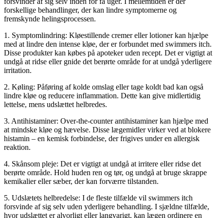
forsvinder af sig selv inden for få uger. I mellemtiden er der
forskellige behandlinger, der kan lindre symptomerne og
fremskynde helingsprocessen.
1. Symptomlindring: Kløestillende cremer eller lotioner kan hjælpe
med at lindre den intense kløe, der er forbundet med swimmers itch.
Disse produkter kan købes på apoteker uden recept. Det er vigtigt at
undgå at ridse eller gnide det berørte område for at undgå yderligere
irritation.
2. Køling: Påføring af kolde omslag eller tage koldt bad kan også
lindre kløe og reducere inflammation. Dette kan give midlertidig
lettelse, mens udslættet helbredes.
3. Antihistaminer: Over-the-counter antihistaminer kan hjælpe med
at mindske kløe og hævelse. Disse lægemidler virker ved at blokere
histamin – en kemisk forbindelse, der frigives under en allergisk
reaktion.
4. Skånsom pleje: Det er vigtigt at undgå at irritere eller ridse det
berørte område. Hold huden ren og tør, og undgå at bruge skrappe
kemikalier eller sæber, der kan forværre tilstanden.
5. Udslætets helbredelse: I de fleste tilfælde vil swimmers itch
forsvinde af sig selv uden yderligere behandling. I sjældne tilfælde,
hvor udslættet er alvorligt eller langvarigt, kan lægen ordinere en