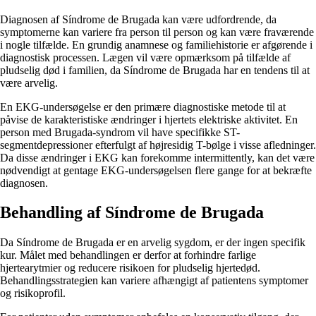
Diagnosen af Síndrome de Brugada kan være udfordrende, da
symptomerne kan variere fra person til person og kan være fraværende
i nogle tilfælde. En grundig anamnese og familiehistorie er afgørende i
diagnostisk processen. Lægen vil være opmærksom på tilfælde af
pludselig død i familien, da Síndrome de Brugada har en tendens til at
være arvelig.
En EKG-undersøgelse er den primære diagnostiske metode til at
påvise de karakteristiske ændringer i hjertets elektriske aktivitet. En
person med Brugada-syndrom vil have specifikke ST-
segmentdepressioner efterfulgt af højresidig T-bølge i visse afledninger.
Da disse ændringer i EKG kan forekomme intermittently, kan det være
nødvendigt at gentage EKG-undersøgelsen flere gange for at bekræfte
diagnosen.
Behandling af Síndrome de Brugada
Da Síndrome de Brugada er en arvelig sygdom, er der ingen specifik
kur. Målet med behandlingen er derfor at forhindre farlige
hjertearytmier og reducere risikoen for pludselig hjertedød.
Behandlingsstrategien kan variere afhængigt af patientens symptomer
og risikoprofil.