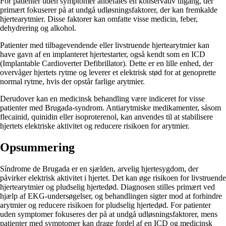
For patienter uden symptomer anbefales en konservativ tilgang, der
primært fokuserer på at undgå udløsningsfaktorer, der kan fremkalde
hjertearytmier. Disse faktorer kan omfatte visse medicin, feber,
dehydrering og alkohol.
Patienter med tilbagevendende eller livstruende hjertearytmier kan
have gavn af en implanteret hjertestarter, også kendt som en ICD
(Implantable Cardioverter Defibrillator). Dette er en lille enhed, der
overvåger hjertets rytme og leverer et elektrisk stød for at genoprette
normal rytme, hvis der opstår farlige arytmier.
Derudover kan en medicinsk behandling være indiceret for visse
patienter med Brugada-syndrom. Antiarytmiske medikamenter, såsom
flecainid, quinidin eller isoproterenol, kan anvendes til at stabilisere
hjertets elektriske aktivitet og reducere risikoen for arytmier.
Opsummering
Síndrome de Brugada er en sjælden, arvelig hjertesygdom, der
påvirker elektrisk aktivitet i hjertet. Det kan øge risikoen for livstruende
hjertearytmier og pludselig hjertedød. Diagnosen stilles primært ved
hjælp af EKG-undersøgelser, og behandlingen sigter mod at forhindre
arytmier og reducere risikoen for pludselig hjertedød. For patienter
uden symptomer fokuseres der på at undgå udløsningsfaktorer, mens
patienter med symptomer kan drage fordel af en ICD og medicinsk