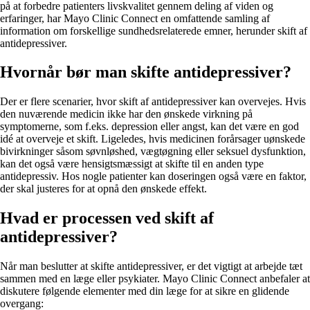
på at forbedre patienters livskvalitet gennem deling af viden og
erfaringer, har Mayo Clinic Connect en omfattende samling af
information om forskellige sundhedsrelaterede emner, herunder skift af
antidepressiver.
Hvornår bør man skifte antidepressiver?
Der er flere scenarier, hvor skift af antidepressiver kan overvejes. Hvis
den nuværende medicin ikke har den ønskede virkning på
symptomerne, som f.eks. depression eller angst, kan det være en god
idé at overveje et skift. Ligeledes, hvis medicinen forårsager uønskede
bivirkninger såsom søvnløshed, vægtøgning eller seksuel dysfunktion,
kan det også være hensigtsmæssigt at skifte til en anden type
antidepressiv. Hos nogle patienter kan doseringen også være en faktor,
der skal justeres for at opnå den ønskede effekt.
Hvad er processen ved skift af
antidepressiver?
Når man beslutter at skifte antidepressiver, er det vigtigt at arbejde tæt
sammen med en læge eller psykiater. Mayo Clinic Connect anbefaler at
diskutere følgende elementer med din læge for at sikre en glidende
overgang: