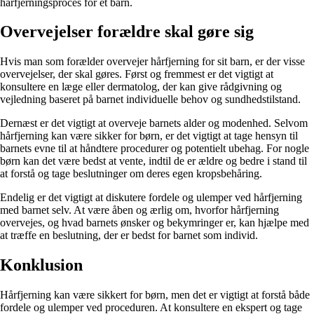
hårfjerningsproces for et barn.
Overvejelser forældre skal gøre sig
Hvis man som forælder overvejer hårfjerning for sit barn, er der visse
overvejelser, der skal gøres. Først og fremmest er det vigtigt at
konsultere en læge eller dermatolog, der kan give rådgivning og
vejledning baseret på barnet individuelle behov og sundhedstilstand.
Dernæst er det vigtigt at overveje barnets alder og modenhed. Selvom
hårfjerning kan være sikker for børn, er det vigtigt at tage hensyn til
barnets evne til at håndtere procedurer og potentielt ubehag. For nogle
børn kan det være bedst at vente, indtil de er ældre og bedre i stand til
at forstå og tage beslutninger om deres egen kropsbehåring.
Endelig er det vigtigt at diskutere fordele og ulemper ved hårfjerning
med barnet selv. At være åben og ærlig om, hvorfor hårfjerning
overvejes, og hvad barnets ønsker og bekymringer er, kan hjælpe med
at træffe en beslutning, der er bedst for barnet som individ.
Konklusion
Hårfjerning kan være sikkert for børn, men det er vigtigt at forstå både
fordele og ulemper ved proceduren. At konsultere en ekspert og tage