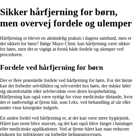
Sikker hårfjerning for børn,
men overvej fordele og ulemper
Hårfjerning er blevet en almindelig praksis i dagens samfund, men er
det sikkert for børn? Ifølge Mayo Clinic kan hårfjerning være sikker
for børn, men det er vigtigt at forstå både fordele og ulemper ved
proceduren.
Fordele ved hårfjerning for børn
Der er flere potentielle fordele ved hårfjerning for børn. For det første
kan det forbedre selvtilliden og selvværdet hos børn, der måske føler
sig ukomfortable eller selvbevidste over deres kropsbehåring.
Hårfjerning kan også være nyttigt for visse medicinske tilstande, hvor
det er nødvendigt at fjerne hår, som f.eks. ved behandling af sår eller
under visse kirurgiske indgreb.
En anden fordel ved hårfjerning er, at det kan være mere hygiejnisk.
Håret kan nemt blive snavset, og det kan også blive fanget i bandager
eller medicinske applikationer. Ved at fjerne håret kan man reducere
risikoen for infektioner og forbedre helingsprocessen.