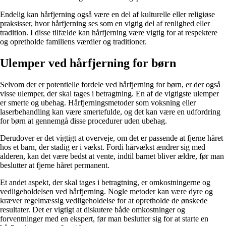
Endelig kan hårfjerning også være en del af kulturelle eller religiøse
praksisser, hvor hårfjerning ses som en vigtig del af renlighed eller
tradition. I disse tilfælde kan hårfjerning være vigtig for at respektere
og opretholde familiens værdier og traditioner.
Ulemper ved hårfjerning for børn
Selvom der er potentielle fordele ved hårfjerning for børn, er der også
visse ulemper, der skal tages i betragtning. En af de vigtigste ulemper
er smerte og ubehag. Hårfjerningsmetoder som voksning eller
laserbehandling kan være smertefulde, og det kan være en udfordring
for børn at gennemgå disse procedurer uden ubehag.
Derudover er det vigtigt at overveje, om det er passende at fjerne håret
hos et barn, der stadig er i vækst. Fordi hårvækst ændrer sig med
alderen, kan det være bedst at vente, indtil barnet bliver ældre, før man
beslutter at fjerne håret permanent.
Et andet aspekt, der skal tages i betragtning, er omkostningerne og
vedligeholdelsen ved hårfjerning. Nogle metoder kan være dyre og
kræver regelmæssig vedligeholdelse for at opretholde de ønskede
resultater. Det er vigtigt at diskutere både omkostninger og
forventninger med en ekspert, før man beslutter sig for at starte en