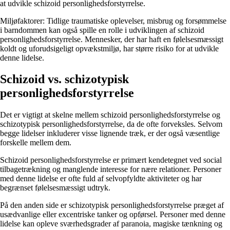
at udvikle schizoid personlighedsforstyrrelse.
Miljøfaktorer: Tidlige traumatiske oplevelser, misbrug og forsømmelse
i barndommen kan også spille en rolle i udviklingen af schizoid
personlighedsforstyrrelse. Mennesker, der har haft en følelsesmæssigt
koldt og uforudsigeligt opvækstmiljø, har større risiko for at udvikle
denne lidelse.
Schizoid vs. schizotypisk
personlighedsforstyrrelse
Det er vigtigt at skelne mellem schizoid personlighedsforstyrrelse og
schizotypisk personlighedsforstyrrelse, da de ofte forveksles. Selvom
begge lidelser inkluderer visse lignende træk, er der også væsentlige
forskelle mellem dem.
Schizoid personlighedsforstyrrelse er primært kendetegnet ved social
tilbagetrækning og manglende interesse for nære relationer. Personer
med denne lidelse er ofte fuld af selvopfyldte aktiviteter og har
begrænset følelsesmæssigt udtryk.
På den anden side er schizotypisk personlighedsforstyrrelse præget af
usædvanlige eller excentriske tanker og opførsel. Personer med denne
lidelse kan opleve sværhedsgrader af paranoia, magiske tænkning og