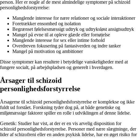
person. Her er nogle af de mest almindelige symptomer på schizoid
personlighedsforstyrrelse:
Manglende interesse for nære relationer og sociale interaktioner
Foretrækker ensomhed og isolation
Begrænset følelsesmæssigt udtryk og udtryksløst ansigtsudtryk
Mangel på evne til at opleve glæde eller fornøjelse
Manglende interesse for sex eller intime forhold
Overdreven fokusering på fantasiverden og indre tanker
Mangel på motivation og ambitioner
Disse symptomer kan resultere i betydelige vanskeligheder med at
fungere socialt, på arbejdspladsen og generelt i hverdagen.
Årsager til schizoid
personlighedsforstyrrelse
Årsagerne til schizoid personlighedsforstyrrelse er komplekse og ikke
fuldt ud forstået. Forskning tyder dog på, at både genetiske og
miljømæssige faktorer spiller en rolle i udviklingen af denne lidelse.
Genetik: Studier har vist, at der er en vis arvelig disposition for
schizoid personlighedsforstyrrelse. Personer med nære slægtninge, der
lider af schizofreni eller en anden psykisk lidelse, har en øget risiko for