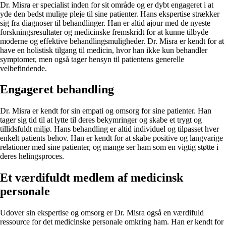
Dr. Misra er specialist inden for sit område og er dybt engageret i at
yde den bedst mulige pleje til sine patienter. Hans ekspertise strækker
sig fra diagnoser til behandlinger. Han er altid ajour med de nyeste
forskningsresultater og medicinske fremskridt for at kunne tilbyde
moderne og effektive behandlingsmuligheder. Dr. Misra er kendt for at
have en holistisk tilgang til medicin, hvor han ikke kun behandler
symptomer, men også tager hensyn til patientens generelle
velbefindende.
Engageret behandling
Dr. Misra er kendt for sin empati og omsorg for sine patienter. Han
tager sig tid til at lytte til deres bekymringer og skabe et trygt og
tillidsfuldt miljø. Hans behandling er altid individuel og tilpasset hver
enkelt patients behov. Han er kendt for at skabe positive og langvarige
relationer med sine patienter, og mange ser ham som en vigtig støtte i
deres helingsproces.
Et værdifuldt medlem af medicinsk
personale
Udover sin ekspertise og omsorg er Dr. Misra også en værdifuld
ressource for det medicinske personale omkring ham. Han er kendt for