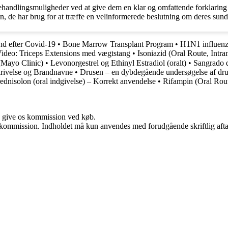
ehandlingsmuligheder ved at give dem en klar og omfattende forklaring p
, de har brug for at træffe en velinformerede beslutning om deres sund
nd efter Covid-19
•
Bone Marrow Transplant Program
•
H1N1 influenz
ideo: Triceps Extensions med vægtstang
•
Isoniazid (Oral Route, Intr
g? (Mayo Clinic)
•
Levonorgestrel og Ethinyl Estradiol (oralt)
•
Sangrado d
rivelse og Brandnavne
•
Drusen – en dybdegående undersøgelse af dru
ednisolon (oral indgivelse) – Korrekt anvendelse
•
Rifampin (Oral Rout
n give os kommission ved køb.
få kommission. Indholdet må kun anvendes med forudgående skriftlig afta