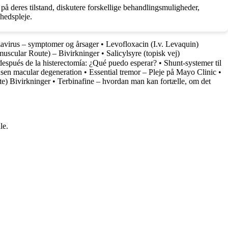
å deres tilstand, diskutere forskellige behandlingsmuligheder,
hedspleje.
avirus – symptomer og årsager
•
Levofloxacin (I.v. Levaquin)
amuscular Route) – Bivirkninger
•
Salicylsyre (topisk vej)
espués de la histerectomía: ¿Qué puedo esperar?
•
Shunt-systemer til
sen macular degeneration
•
Essential tremor – Pleje på Mayo Clinic
•
e) Bivirkninger
•
Terbinafine – hvordan man kan fortælle, om det
le.