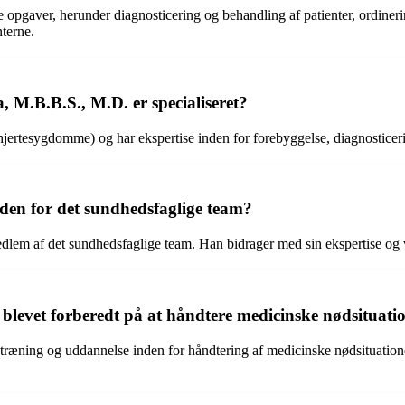
pgaver, herunder diagnosticering og behandling af patienter, ordineri
nterne.
 M.B.B.S., M.D. er specialiseret?
(hjertesygdomme) og har ekspertise inden for forebyggelse, diagnostice
nden for det sundhedsfaglige team?
lem af det sundhedsfaglige team. Han bidrager med sin ekspertise og vid
levet forberedt på at håndtere medicinske nødsituati
træning og uddannelse inden for håndtering af medicinske nødsituatione