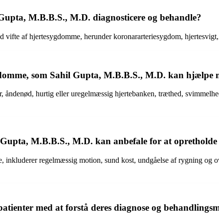
 Gupta, M.B.B.S., M.D. diagnosticere og behandle?
 vifte af hjertesygdomme, herunder koronararteriesygdom, hjertesvigt,
domme, som Sahil Gupta, M.B.B.S., M.D. kan hjælpe m
 åndenød, hurtig eller uregelmæssig hjertebanken, træthed, svimmelhed
 Gupta, M.B.B.S., M.D. kan anbefale for at opretholde 
, inkluderer regelmæssig motion, sund kost, undgåelse af rygning og ov
atienter med at forstå deres diagnose og behandlings