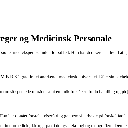
Læger og Medicinsk Personale
nel med ekspertise inden for sit felt. Han har dedikeret sit liv til at
M.B.B.S.) grad fra et anerkendt medicinsk universitet. Efter sin bache
om sit specielle område samt en unik forståelse for behandling og pleje
an har opnået førstehåndserfaring gennem sit arbejde på forskellige hos
er internmedicin, kirurgi, pædiatri, gynækologi og mange flere. Denne a