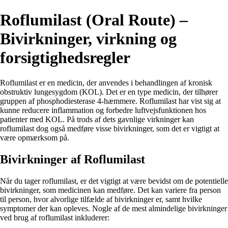
Roflumilast (Oral Route) –
Bivirkninger, virkning og
forsigtighedsregler
Roflumilast er en medicin, der anvendes i behandlingen af kronisk
obstruktiv lungesygdom (KOL). Det er en type medicin, der tilhører
gruppen af phosphodiesterase 4-hæmmere. Roflumilast har vist sig at
kunne reducere inflammation og forbedre luftvejsfunktionen hos
patienter med KOL. På trods af dets gavnlige virkninger kan
roflumilast dog også medføre visse bivirkninger, som det er vigtigt at
være opmærksom på.
Bivirkninger af Roflumilast
Når du tager roflumilast, er det vigtigt at være bevidst om de potentielle
bivirkninger, som medicinen kan medføre. Det kan variere fra person
til person, hvor alvorlige tilfælde af bivirkninger er, samt hvilke
symptomer der kan opleves. Nogle af de mest almindelige bivirkninger
ved brug af roflumilast inkluderer: