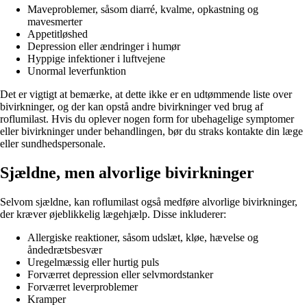
Maveproblemer, såsom diarré, kvalme, opkastning og
mavesmerter
Appetitløshed
Depression eller ændringer i humør
Hyppige infektioner i luftvejene
Unormal leverfunktion
Det er vigtigt at bemærke, at dette ikke er en udtømmende liste over
bivirkninger, og der kan opstå andre bivirkninger ved brug af
roflumilast. Hvis du oplever nogen form for ubehagelige symptomer
eller bivirkninger under behandlingen, bør du straks kontakte din læge
eller sundhedspersonale.
Sjældne, men alvorlige bivirkninger
Selvom sjældne, kan roflumilast også medføre alvorlige bivirkninger,
der kræver øjeblikkelig lægehjælp. Disse inkluderer:
Allergiske reaktioner, såsom udslæt, kløe, hævelse og
åndedrætsbesvær
Uregelmæssig eller hurtig puls
Forværret depression eller selvmordstanker
Forværret leverproblemer
Kramper