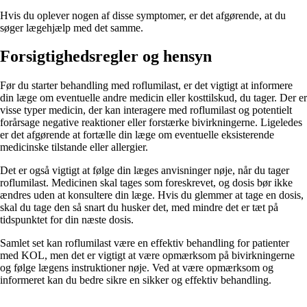
Hvis du oplever nogen af disse symptomer, er det afgørende, at du
søger lægehjælp med det samme.
Forsigtighedsregler og hensyn
Før du starter behandling med roflumilast, er det vigtigt at informere
din læge om eventuelle andre medicin eller kosttilskud, du tager. Der er
visse typer medicin, der kan interagere med roflumilast og potentielt
forårsage negative reaktioner eller forstærke bivirkningerne. Ligeledes
er det afgørende at fortælle din læge om eventuelle eksisterende
medicinske tilstande eller allergier.
Det er også vigtigt at følge din læges anvisninger nøje, når du tager
roflumilast. Medicinen skal tages som foreskrevet, og dosis bør ikke
ændres uden at konsultere din læge. Hvis du glemmer at tage en dosis,
skal du tage den så snart du husker det, med mindre det er tæt på
tidspunktet for din næste dosis.
Samlet set kan roflumilast være en effektiv behandling for patienter
med KOL, men det er vigtigt at være opmærksom på bivirkningerne
og følge lægens instruktioner nøje. Ved at være opmærksom og
informeret kan du bedre sikre en sikker og effektiv behandling.