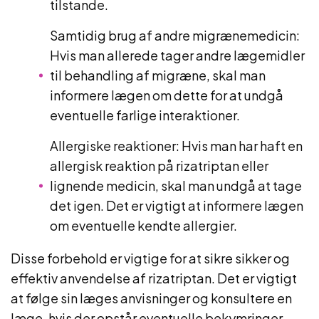
tilstande.
Samtidig brug af andre migrænemedicin:
Hvis man allerede tager andre lægemidler
til behandling af migræne, skal man
informere lægen om dette for at undgå
eventuelle farlige interaktioner.
Allergiske reaktioner: Hvis man har haft en
allergisk reaktion på rizatriptan eller
lignende medicin, skal man undgå at tage
det igen. Det er vigtigt at informere lægen
om eventuelle kendte allergier.
Disse forbehold er vigtige for at sikre sikker og
effektiv anvendelse af rizatriptan. Det er vigtigt
at følge sin læges anvisninger og konsultere en
læge, hvis der opstår eventuelle bekymringer