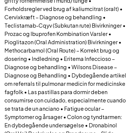
gritty fornemmelse i mund/tunge
•
Forholdsregler ved brug af kaliumcitrat (oralt)
•
Cervixkræft – Diagnose og behandling
•
Teclistamab-Cqyv (Subkutan rute) Bivirkninger
•
Prozac og Ibuprofen Kombination Varsler
•
Pioglitazon (Oral Administration) Bivirkninger
•
Methocarbamol (Oral Route) – Korrekt brug og
dosering
•
Indledning
•
Eritema Infeccioso –
Diagnose og behandling
•
Wilsons Disease –
Diagnose og Behandling
•
Dybdegående artikel
om referrals til pulmonar medicin for medicinske
fagfolk
•
Las pastillas para dormir deben
consumirse con cuidado, especialmente cuando
se trata de un anciano
•
Fatigue ocular –
Symptomer og årsager
•
Colon og tyndtarmen:
En dybdegående undersøgelse
•
Dronabinol