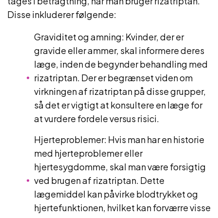
tages i betragtning, når man bruger rizatriptan.
Disse inkluderer følgende:
Graviditet og amning: Kvinder, der er
gravide eller ammer, skal informere deres
læge, inden de begynder behandling med
rizatriptan. Der er begrænset viden om
virkningen af rizatriptan på disse grupper,
så det er vigtigt at konsultere en læge for
at vurdere fordele versus risici.
Hjerteproblemer: Hvis man har en historie
med hjerteproblemer eller
hjertesygdomme, skal man være forsigtig
ved brugen af rizatriptan. Dette
lægemiddel kan påvirke blodtrykket og
hjertefunktionen, hvilket kan forværre visse