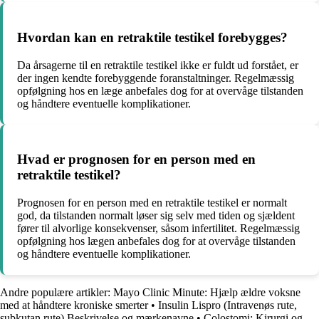
Hvordan kan en retraktile testikel forebygges?
Da årsagerne til en retraktile testikel ikke er fuldt ud forstået, er
der ingen kendte forebyggende foranstaltninger. Regelmæssig
opfølgning hos en læge anbefales dog for at overvåge tilstanden
og håndtere eventuelle komplikationer.
Hvad er prognosen for en person med en
retraktile testikel?
Prognosen for en person med en retraktile testikel er normalt
god, da tilstanden normalt løser sig selv med tiden og sjældent
fører til alvorlige konsekvenser, såsom infertilitet. Regelmæssig
opfølgning hos lægen anbefales dog for at overvåge tilstanden
og håndtere eventuelle komplikationer.
Andre populære artikler:
Mayo Clinic Minute: Hjælp ældre voksne
med at håndtere kroniske smerter
•
Insulin Lispro (Intravenøs rute,
subkutan rute) Beskrivelse og mærkenavne
•
Colostomi: Kirurgi og