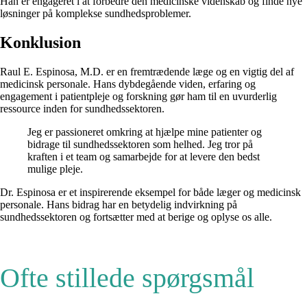
Han er engageret i at forbedre den medicinske videnskab og finde nye
løsninger på komplekse sundhedsproblemer.
Konklusion
Raul E. Espinosa, M.D. er en fremtrædende læge og en vigtig del af
medicinsk personale. Hans dybdegående viden, erfaring og
engagement i patientpleje og forskning gør ham til en uvurderlig
ressource inden for sundhedssektoren.
Jeg er passioneret omkring at hjælpe mine patienter og
bidrage til sundhedssektoren som helhed. Jeg tror på
kraften i et team og samarbejde for at levere den bedst
mulige pleje.
Dr. Espinosa er et inspirerende eksempel for både læger og medicinsk
personale. Hans bidrag har en betydelig indvirkning på
sundhedssektoren og fortsætter med at berige og oplyse os alle.
Ofte stillede spørgsmål