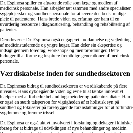
Dr. Espinosa spiller en afgørende rolle som læge og medlem af
medicinsk personale. Han arbejder tæt sammen med andre specialister,
sygeplejersker og sundhedspersonale for at levere den bedst mulige
pleje til patienterne. Hans brede viden og erfaring gør ham til en
uvurderlig ressource i diagnosticering, behandling og rehabilitering af
patienter.
Derudover er Dr. Espinosa også engageret i uddannelse og vejledning
af medicinstuderende og yngre læger. Han deler sin ekspertise og
indsigt gennem foredrag, workshops og mentorordninger. Dette
bidrager til at forme og inspirere fremtidige generationer af medicinsk
personale.
Værdiskabelse inden for sundhedssektoren
Dr. Espinosas bidrag til sundhedssektoren er værdiskabende på flere
niveauer. Hans dybdegående viden og evne til at tænke innovativt
hjælper med at forbedre behandlingsmetoder og patientresultater. Han
er også en stærk talsperson for vigtigheden af et holistisk syn på
sundhed og fokuserer på forebyggende foranstaltninger for at forhindre
sygdomme og fremme trivsel.
Dr. Espinosa er også aktivt involveret i forskning og deltager i kliniske
forsøg for at bidrage til udviklingen af nye behandlinger og medicin.