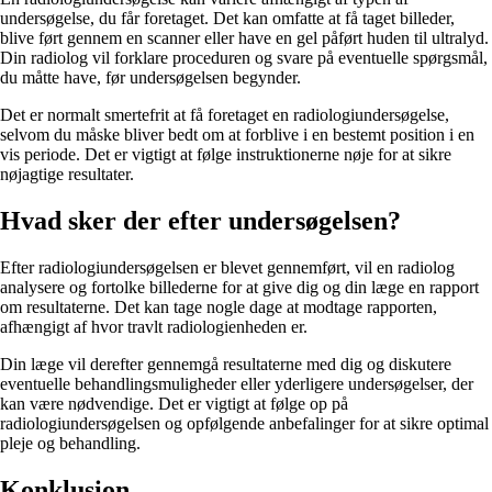
undersøgelse, du får foretaget. Det kan omfatte at få taget billeder,
blive ført gennem en scanner eller have en gel påført huden til ultralyd.
Din radiolog vil forklare proceduren og svare på eventuelle spørgsmål,
du måtte have, før undersøgelsen begynder.
Det er normalt smertefrit at få foretaget en radiologiundersøgelse,
selvom du måske bliver bedt om at forblive i en bestemt position i en
vis periode. Det er vigtigt at følge instruktionerne nøje for at sikre
nøjagtige resultater.
Hvad sker der efter undersøgelsen?
Efter radiologiundersøgelsen er blevet gennemført, vil en radiolog
analysere og fortolke billederne for at give dig og din læge en rapport
om resultaterne. Det kan tage nogle dage at modtage rapporten,
afhængigt af hvor travlt radiologienheden er.
Din læge vil derefter gennemgå resultaterne med dig og diskutere
eventuelle behandlingsmuligheder eller yderligere undersøgelser, der
kan være nødvendige. Det er vigtigt at følge op på
radiologiundersøgelsen og opfølgende anbefalinger for at sikre optimal
pleje og behandling.
Konklusion