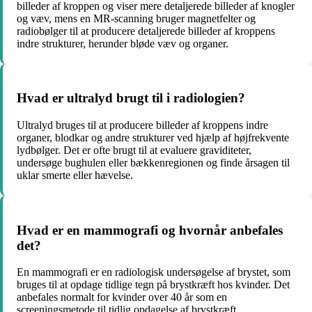
billeder af kroppen og viser mere detaljerede billeder af knogler
og væv, mens en MR-scanning bruger magnetfelter og
radiobølger til at producere detaljerede billeder af kroppens
indre strukturer, herunder bløde væv og organer.
Hvad er ultralyd brugt til i radiologien?
Ultralyd bruges til at producere billeder af kroppens indre
organer, blodkar og andre strukturer ved hjælp af højfrekvente
lydbølger. Det er ofte brugt til at evaluere graviditeter,
undersøge bughulen eller bækkenregionen og finde årsagen til
uklar smerte eller hævelse.
Hvad er en mammografi og hvornår anbefales
det?
En mammografi er en radiologisk undersøgelse af brystet, som
bruges til at opdage tidlige tegn på brystkræft hos kvinder. Det
anbefales normalt for kvinder over 40 år som en
screeningsmetode til tidlig opdagelse af brystkræft.